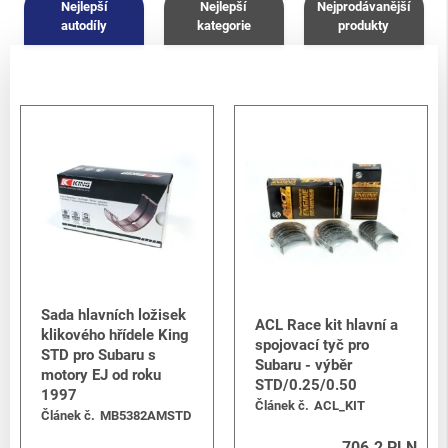
Nejlepší
Nejlepší
Nejprodávanější
autodíly
kategorie
produkty
Sada hlavních ložisek
ACL Race kit hlavní a
klikového hřídele King
spojovací tyč pro
STD pro Subaru s
Subaru - výběr
motory EJ od roku
STD/0.25/0.50
1997
Článek č.
ACL_KIT
Článek č.
MB5382AMSTD
706.2 PLN