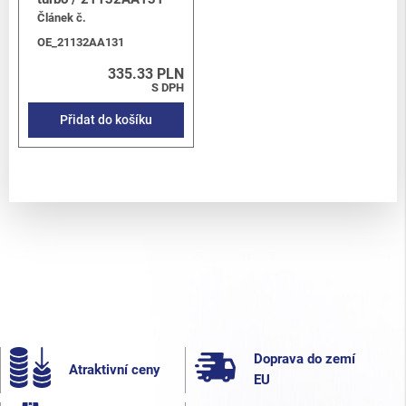
Článek č.
OE_21132AA131
335.33 PLN
S DPH
Přidat do košíku
Doprava do zemí
Atraktivní ceny
EU