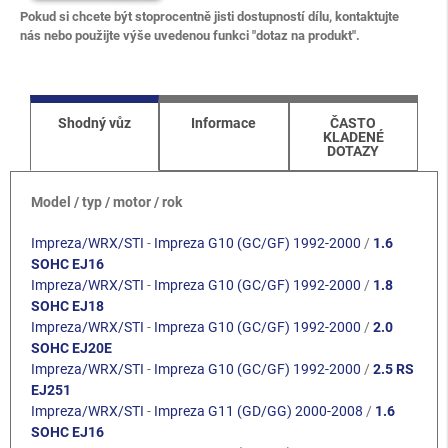
Pokud si chcete být stoprocentně jisti dostupností dílu, kontaktujte
nás nebo použijte výše uvedenou funkci "dotaz na produkt".
Shodný vůz
Informace
ČASTO
KLADENÉ
DOTAZY
Model / typ / motor / rok
Impreza/WRX/STI
-
Impreza G10 (GC/GF) 1992-2000
/
1.6
SOHC EJ16
Impreza/WRX/STI
-
Impreza G10 (GC/GF) 1992-2000
/
1.8
SOHC EJ18
Impreza/WRX/STI
-
Impreza G10 (GC/GF) 1992-2000
/
2.0
SOHC EJ20E
Impreza/WRX/STI
-
Impreza G10 (GC/GF) 1992-2000
/
2.5 RS
EJ251
Impreza/WRX/STI
-
Impreza G11 (GD/GG) 2000-2008
/
1.6
SOHC EJ16