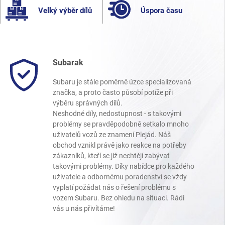
Velký výběr dílů
Úspora času
Subarak
Subaru je stále poměrně úzce specializovaná
značka, a proto často působí potíže při
výběru správných dílů.
Neshodné díly, nedostupnost - s takovými
problémy se pravděpodobně setkalo mnoho
uživatelů vozů ze znamení Plejád. Náš
obchod vznikl právě jako reakce na potřeby
zákazníků, kteří se již nechtějí zabývat
takovými problémy. Díky nabídce pro každého
uživatele a odbornému poradenství se vždy
vyplatí požádat nás o řešení problému s
vozem Subaru. Bez ohledu na situaci. Rádi
vás u nás přivítáme!