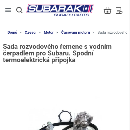
menu
Domů
Części
Motor
Časování motoru
Sada rozvodového ře
Sada rozvodového řemene s vodním
čerpadlem pro Subaru. Spodní
termoelektrická přípojka