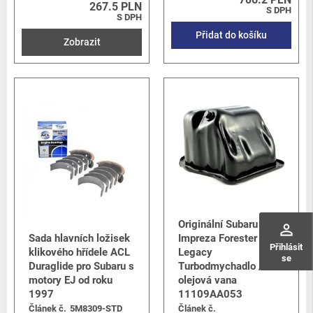
267.5 PLN
S DPH
S DPH
Přidat do košíku
Zobrazit
Originální Subaru
perm_identity
Sada hlavních ložisek
Impreza Forester &
Přihlásit
klikového hřídele ACL
Legacy
se
Duraglide pro Subaru s
Turbodmychadlo /
motory EJ od roku
olejová vana
1997
11109AA053
Článek č.
5M8309-STD
Článek č.