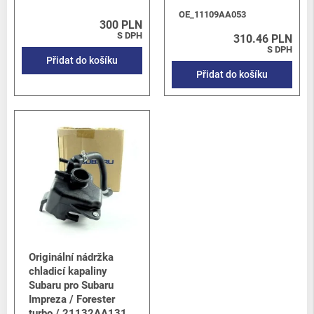
OE_11109AA053
300 PLN
S DPH
310.46 PLN
S DPH
Přidat do košíku
Přidat do košíku
Originální nádržka
chladicí kapaliny
Subaru pro Subaru
Impreza / Forester
turbo / 21132AA131