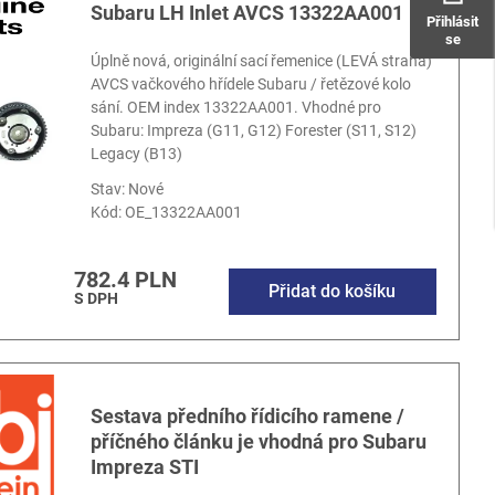
Subaru LH Inlet AVCS 13322AA001
Přihlásit
se
Úplně nová, originální sací řemenice (LEVÁ strana)
AVCS vačkového hřídele Subaru / řetězové kolo
sání. OEM index 13322AA001. Vhodné pro
Subaru: Impreza (G11, G12) Forester (S11, S12)
Legacy (B13)
Stav: Nové
Kód:
OE_13322AA001
782.4 PLN
Přidat do košíku
S DPH
Sestava předního řídicího ramene /
příčného článku je vhodná pro Subaru
Impreza STI