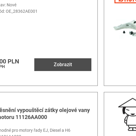
tav: Nové
ód:
OE_28362AE001
00 PLN
Zobrazit
DPH
ěsnění vypouštěcí zátky olejové vany
otoru 11126AA000
hodné pro motory řady EJ, Diesel a H6