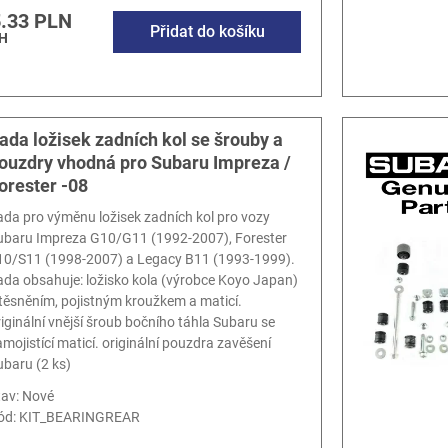
.33 PLN
Přidat do košíku
H
ada ložisek zadních kol se šrouby a
ouzdry vhodná pro Subaru Impreza /
orester -08
ada pro výměnu ložisek zadních kol pro vozy
ubaru Impreza G10/G11 (1992-2007), Forester
10/S11 (1998-2007) a Legacy B11 (1993-1999).
ada obsahuje: ložisko kola (výrobce Koyo Japan)
 těsněním, pojistným kroužkem a maticí.
riginální vnější šroub bočního táhla Subaru se
amojistící maticí. originální pouzdra zavěšení
ubaru (2 ks)
tav: Nové
ód:
KIT_BEARINGREAR