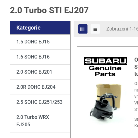
2.0 Turbo STI EJ207
Kategorie
Zobrazení 1-1
1.5 DOHC EJ15
1.6 SOHC EJ16
O
S
2.0 SOHC EJ201
t
O
2.0R DOHC EJ204
n
v
2.5 SOHC EJ251/253
V
S
2.0 Turbo WRX
S
EJ205
K