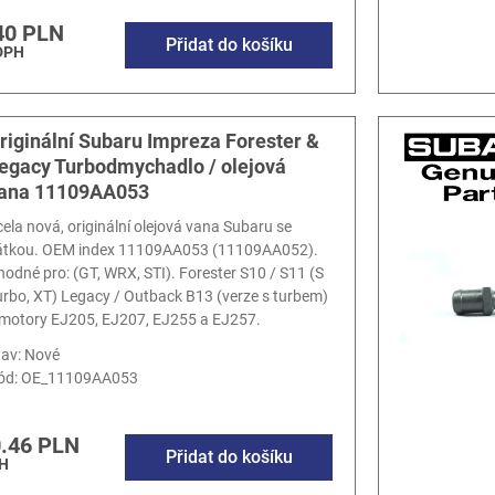
40 PLN
Přidat do košíku
DPH
riginální Subaru Impreza Forester &
egacy Turbodmychadlo / olejová
ana 11109AA053
cela nová, originální olejová vana Subaru se
átkou. OEM index 11109AA053 (11109AA052).
hodné pro: (GT, WRX, STI). Forester S10 / S11 (S
urbo, XT) Legacy / Outback B13 (verze s turbem)
 motory EJ205, EJ207, EJ255 a EJ257.
tav: Nové
ód:
OE_11109AA053
.46 PLN
Přidat do košíku
H