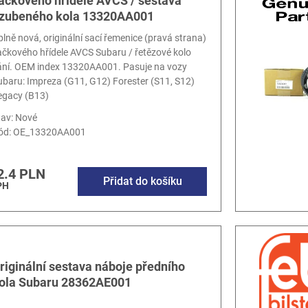
ačkového hřídele AVCS / sestava
zubeného kola 13320AA001
plně nová, originální sací řemenice (pravá strana)
ačkového hřídele AVCS Subaru / řetězové kolo
ání. OEM index 13320AA001. Pasuje na vozy
ubaru: Impreza (G11, G12) Forester (S11, S12)
egacy (B13)
tav: Nové
ód:
OE_13320AA001
2.4 PLN
Přidat do košíku
PH
riginální sestava náboje předního
ola Subaru 28362AE001