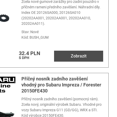
Zcela nové gumové zarážky pro zadní pouzdro v
příčném rameni předního zavěšení. Náhradní díly.
Index OE 20126SA000, 20126SA010
(20202AA001, 20202AA001, 20202AA010,
20202AA011).
Stav: Nové
Kód:
BUSH_GUM
32.4 PLN
Zobrazit
S DPH
Příčný nosník zadního zavěšení
vhodný pro Subaru Impreza / Forester
20150FE430
Příčný nosník zadního zavěšení (pomocný rám).
Zcela nový, originální výrobek Subaru. Vhodné pro
vozy Subaru Impreza G11 (GD/GG), WRX a STI.
Kód výrobce 20150FE430.