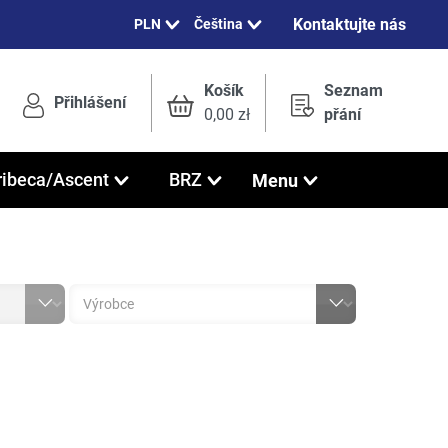
Kontaktujte nás
Čeština
Košík
Seznam
Přihlášení
0,00 zł
přání
Menu
ribeca/Ascent
BRZ