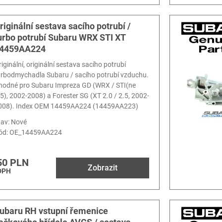
riginální sestava sacího potrubí /
urbo potrubí Subaru WRX STI XT
4459AA224
riginální, originální sestava sacího potrubí
urbodmychadla Subaru / sacího potrubí vzduchu.
hodné pro Subaru Impreza GD (WRX / STI(ne
.5), 2002-2008) a Forester SG (XT 2.0 / 2.5, 2002-
008). Index OEM 14459AA224 (14459AA223)
tav: Nové
ód:
OE_14459AA224
50 PLN
Zobrazit
DPH
ubaru RH vstupní řemenice