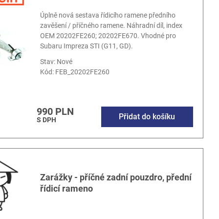
Úplně nová sestava řídicího ramene předního
zavěšení / příčného ramene. Náhradní díl, index
OEM 20202FE260; 20202FE670. Vhodné pro
Subaru Impreza STI (G11, GD).
Stav: Nové
Kód:
FEB_20202FE260
990 PLN
Přidat do košíku
S DPH
Zarážky - příčné zadní pouzdro, přední
řídicí rameno