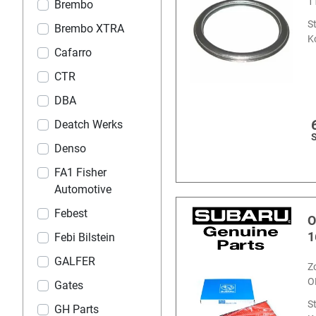
1
Brembo
S
Brembo XTRA
K
Cafarro
CTR
DBA
Deatch Werks
Denso
FA1 Fisher
Automotive
Febest
O
1
Febi Bilstein
GALFER
Z
O
Gates
S
GH Parts