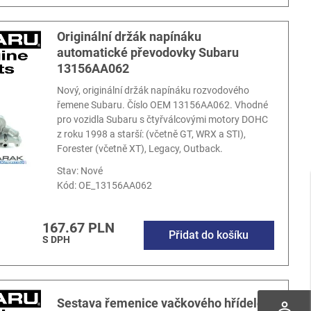
Originální držák napínáku
automatické převodovky Subaru
13156AA062
Nový, originální držák napínáku rozvodového
řemene Subaru. Číslo OEM 13156AA062. Vhodné
pro vozidla Subaru s čtyřválcovými motory DOHC
z roku 1998 a starší: (včetně GT, WRX a STI),
Forester (včetně XT), Legacy, Outback.
Stav: Nové
Kód:
OE_13156AA062
167.67 PLN
Přidat do košíku
S DPH
Sestava řemenice vačkového hřídele
perm_identity