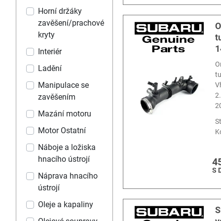
Horní držáky
zavěšení/prachové
O
kryty
t
1
Interiér
O
Ladění
t
Manipulace se
V
2
zavěšením
2
Mazání motoru
S
Motor Ostatní
K
Náboje a ložiska
hnacího ústrojí
4
S 
Náprava hnacího
ústrojí
Oleje a kapaliny
S