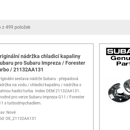
6 z 499 položek
riginální nádržka chladicí kapaliny
ubaru pro Subaru Impreza / Forester
urbo / 21132AA131
riginální sestava nádrže Subaru - přepadová
ádržka na vodu / chladicí kapalinu / nádržka s
ratnou hadicí turba. Index OEM 21132AA131.
hodné pro verze Subaru Impreza G11 / Forester
11 s turbodmychadlem.
tav: Nové
ód:
OE_21132AA131