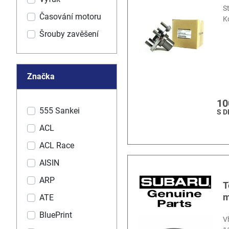
S
Časování motoru
K
Šrouby zavěšení
Značka
10
555 Sankei
S 
ACL
ACL Race
AISIN
ARP
T
m
ATE
BluePrint
V