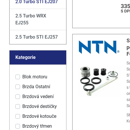
2.0 Turbo STI EJ207
335
S DP
2.5 Turbo WRX
EJ255
2.5 Turbo STI EJ257
S
p
F
Kategorie
S
S
S
Blok motoru
S
Brzda Ostatní
s
o
Brzdová vedení
s
S
Brzdové destičky
S
Brzdové kotouče
K
Brzdový třmen