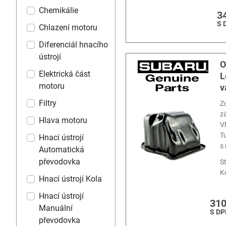
Chemikálie
3
S 
Chlazení motoru
Diferenciál hnacího
ústrojí
O
Elektrická část
L
motoru
v
Filtry
Z
z
Hlava motoru
V
T
Hnací ústrojí
s
Automatická
převodovka
S
K
Hnací ústrojí Kola
Hnací ústrojí
310
Manuální
S DP
převodovka