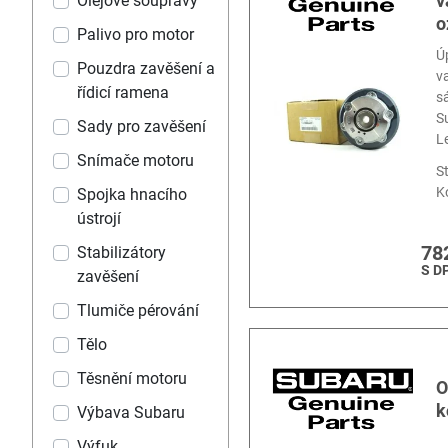
v
Olejové soupravy
o
Palivo pro motor
Ú
Pouzdra zavěšení a
v
řídicí ramena
s
S
Sady pro zavěšení
L
Snímače motoru
S
K
Spojka hnacího
ústrojí
78
Stabilizátory
S D
zavěšení
Tlumiče pérování
Tělo
Těsnění motoru
O
k
Výbava Subaru
Výfuk