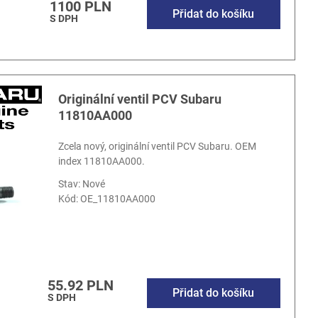
1100 PLN
Přidat do košíku
S DPH
Originální ventil PCV Subaru
11810AA000
Zcela nový, originální ventil PCV Subaru. OEM
index 11810AA000.
Stav: Nové
Kód:
OE_11810AA000
55.92 PLN
Přidat do košíku
S DPH