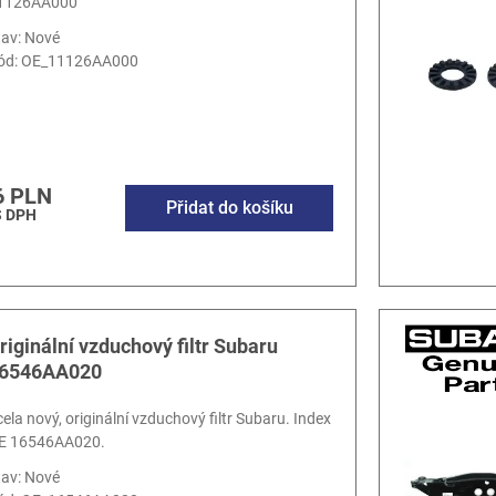
1126AA000
tav: Nové
ód:
OE_11126AA000
6 PLN
Přidat do košíku
S DPH
riginální vzduchový filtr Subaru
6546AA020
cela nový, originální vzduchový filtr Subaru. Index
E 16546AA020.
tav: Nové