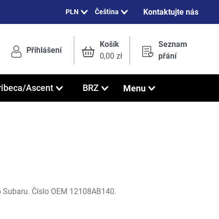
Kontaktujte nás
Čeština
Košík
Seznam
Přihlášení
0,00 zł
přání
Menu
ribeca/Ascent
BRZ
ro Subaru. Číslo OEM 12108AB140.