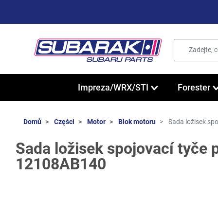
Impreza/WRX/STI
Forester
Domů
Części
Motor
Blok motoru
Sada ložisek sp
Sada ložisek spojovací tyče 
12108AB140