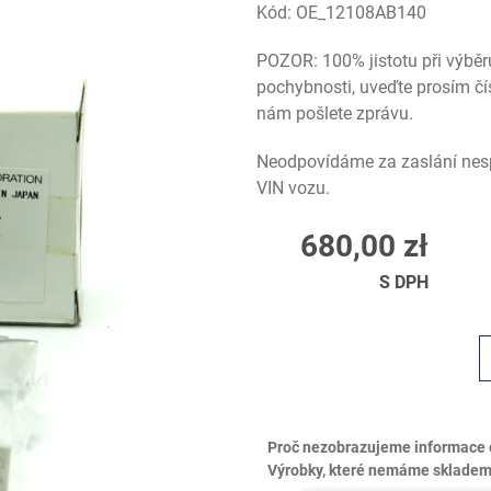
Kód:
OE_12108AB140
POZOR: 100% jistotu při výběr
pochybnosti, uveďte prosím čí
nám pošlete zprávu.
Neodpovídáme za zaslání nesp
VIN vozu.
680,00 zł
S DPH
Proč nezobrazujeme informace 
Výrobky, které nemáme skladem,