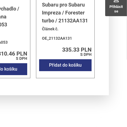
Subaru pro Subaru
Přihlásit
chadlo /
se
Impreza / Forester
ana
turbo / 21132AA131
053
Článek č.
OE_21132AA131
A053
335.33 PLN
310.46 PLN
S DPH
S DPH
Přidat do košíku
do košíku