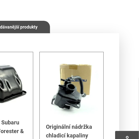
dávanější produkty
í Subaru
Originální nádržka
orester &
chladicí kapaliny
perm_identity