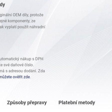
ady
ginální OEM díly, protože
stejné komponenty, ze
ak vyplatí použít náhradní
automatický nákup s DPH
te své daňové číslo.
ná s adresou dodání. Zda
můžete ověřit zde
.
Způsoby přepravy
Platební metody