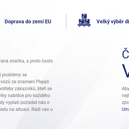
Doprava do zemí EU
Velký výběr dí
Č
vaná značka, a proto často
i problémy se
vozů ze znamení Plejád.
otřeby zákazníků, kteří se
Aby
 Díky nabídce pro každého
nej
dy vyplatí požádat nás o
zpr
edu na situaci. Rádi vás u
Umí