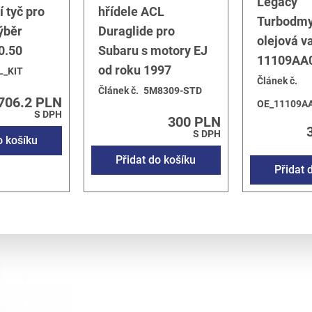
Legacy
í tyč pro
hřídele ACL
Turbodmy
ýběr
Duraglide pro
olejová v
0.50
Subaru s motory EJ
11109AA
od roku 1997
L_KIT
Článek č.
Článek č.
5M8309-STD
706.2 PLN
OE_11109A
S DPH
300 PLN
S DPH
o košíku
Přidat do košíku
Přidat 