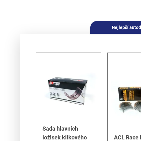
Nejlepší autod
Sada hlavních
ložisek klikového
ACL Race k