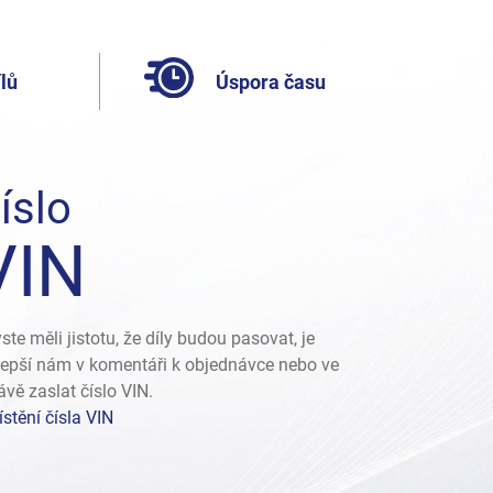
lů
Úspora času
íslo
VIN
ste měli jistotu, že díly budou pasovat, je
lepší nám v komentáři k objednávce nebo ve
ávě zaslat číslo VIN.
stění čísla VIN