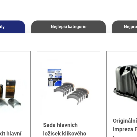
íly
Nejlepší kategorie
Nejpro
Origináln
Sada hlavních
Impreza F
it hlavní
ložisek klikového