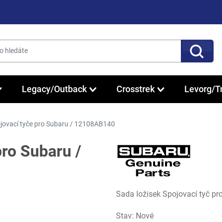
Legacy/Outback
Crosstrek
Levorg/T
ojovací tyče pro Subaru / 12108AB140
pro Subaru /
Sada ložisek Spojovací tyč p
Stav: Nové