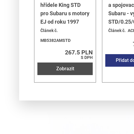
hřídele King STD
a spojovac
pro Subaru s motory
Subaru - v
EJ od roku 1997
STD/0.25/
Článek č.
Článek č.
AC
MB5382AMSTD
267.5 PLN
S DPH
Přidat d
Zobrazit