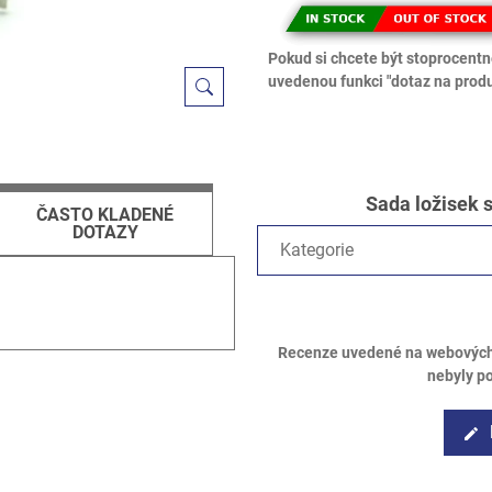
Pokud si chcete být stoprocentně
uvedenou funkci "dotaz na produ
Sada ložisek 
ČASTO KLADENÉ
DOTAZY
Kategorie
Recenze uvedené na webových s
nebyly p
edit