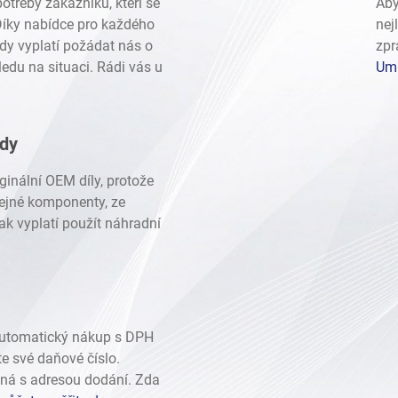
otřeby zákazníků, kteří se
Aby
 Díky nabídce pro každého
nej
dy vyplatí požádat nás o
zpr
edu na situaci. Rádi vás u
Umí
ady
ginální OEM díly, protože
stejné komponenty, ze
ak vyplatí použít náhradní
automatický nákup s DPH
te své daňové číslo.
ná s adresou dodání. Zda