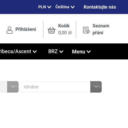
Kontaktujte nás
Čeština
Košík
Seznam
Přihlášení
0,00 zł
přání
Menu
ribeca/Ascent
BRZ