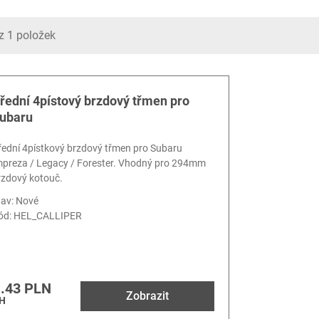
z 1 položek
řední 4pístový brzdový třmen pro
ubaru
řední 4pístkový brzdový třmen pro Subaru
mpreza / Legacy / Forester. Vhodný pro 294mm
rzdový kotouč.
tav: Nové
ód:
HEL_CALLIPER
.43 PLN
Zobrazit
H