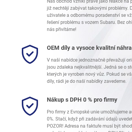
Náš obchod vznikl právě jako reakce na p
již nechtějí zabývat takovými problémy.
uživatele a odbornému poradenství se vž
řešení problému s vozem Subaru. Bez ohl
nás přivítáme!
OEM díly a vysoce kvalitní náhr
V naší nabídce jednoznačně převažují ori
jsou zdaleka nejkvalitnější. Jedná se o 
kterých je vyroben nový vůz. Pokud se vš
díly, rádi je do naší nabídky zavedeme.
Nákup s DPH 0 % pro firmy
Pro firmy z Evropské unie umožňujeme 
0%. Stačí, když při zadávání údajů uvede
POZOR! Adresa na faktuře musí být shod