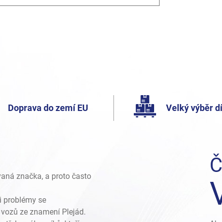
Doprava do zemí EU
Velký výběr dí
Č
vaná značka, a proto často
i problémy se
vozů ze znamení Plejád.