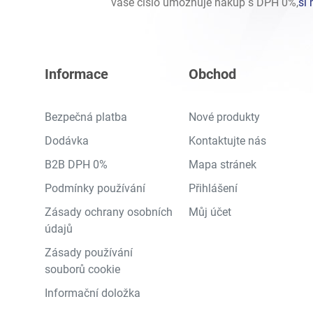
vaše číslo umožňuje nákup s DPH 0%,
si 
Informace
Obchod
Bezpečná platba
Nové produkty
Dodávka
Kontaktujte nás
B2B DPH 0%
Mapa stránek
Podmínky používání
Přihlášení
Zásady ochrany osobních
Můj účet
údajů
Zásady používání
souborů cookie
Informační doložka