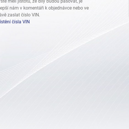
ste měli jistotu, že díly budou pasovat, je
lepší nám v komentáři k objednávce nebo ve
ávě zaslat číslo VIN.
stění čísla VIN