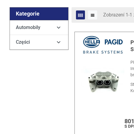
Kategorie
Zobrazení 1-1 

Automobily

P
Części
S
P
I
b
S
K
801
S DP