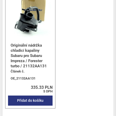
Originální nádržka
chladicí kapaliny
Subaru pro Subaru
Impreza / Forester
turbo / 21132AA131
Článek č.
OE_21132AA131
335.33 PLN
S DPH
Přidat do košíku