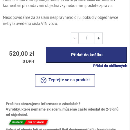
komentáři při zadávání objednávky nebo nám pošlete zprávu.
Neodpovídáme za zaslání nesprávného dílu, pokud v objednávce
nebylo uvedeno číslo VIN vozu.
-
+
520,00 zł
Přidat do košíku
S DPH
Přidat do oblíbených
help_outline
Zeptejte se na produkt
Proč nezobrazujeme informace o zásobách?
Výrobky, které nemáme skladem, můžeme často odeslat do 2-3 dnů
od objednání.
Pokud si chcete být stoprocentně jisti dostupností dílu, kontaktujte