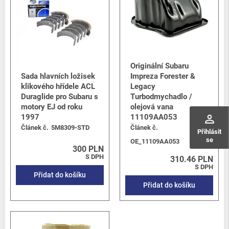
Originální Subaru
Sada hlavních ložisek
Impreza Forester &
klikového hřídele ACL
Legacy
Duraglide pro Subaru s
Turbodmychadlo /
motory EJ od roku
olejová vana
perm_identity
1997
11109AA053
Článek č.
5M8309-STD
Článek č.
Přihlásit
se
OE_11109AA053
300 PLN
S DPH
310.46 PLN
S DPH
Přidat do košíku
Přidat do košíku