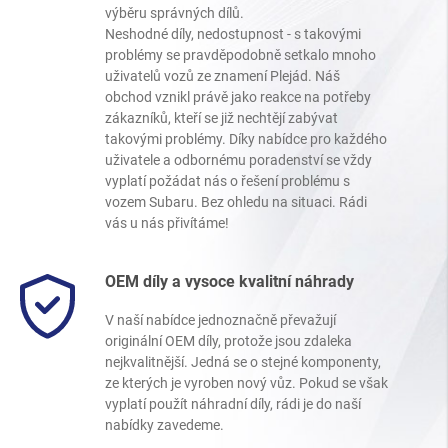
výběru správných dílů.
Neshodné díly, nedostupnost - s takovými
problémy se pravděpodobně setkalo mnoho
uživatelů vozů ze znamení Plejád. Náš
obchod vznikl právě jako reakce na potřeby
zákazníků, kteří se již nechtějí zabývat
takovými problémy. Díky nabídce pro každého
uživatele a odbornému poradenství se vždy
vyplatí požádat nás o řešení problému s
vozem Subaru. Bez ohledu na situaci. Rádi
vás u nás přivítáme!
OEM díly a vysoce kvalitní náhrady
V naší nabídce jednoznačně převažují
originální OEM díly, protože jsou zdaleka
nejkvalitnější. Jedná se o stejné komponenty,
ze kterých je vyroben nový vůz. Pokud se však
vyplatí použít náhradní díly, rádi je do naší
nabídky zavedeme.