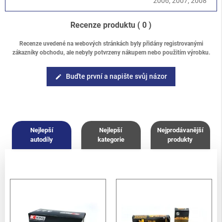
2006, 2007, 2008
Recenze produktu
( 0 )
Recenze uvedené na webových stránkách byly přidány registrovanými
zákazníky obchodu, ale nebyly potvrzeny nákupem nebo použitím výrobku.
Buďte první a napište svůj názor
edit
Nejlepší
Nejlepší
Nejprodávanější
autodíly
kategorie
produkty