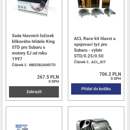
Sada hlavních ložisek
ACL Race kit hlavní a
klikového hřídele King
spojovací tyč pro
STD pro Subaru s
Subaru - výběr
motory EJ od roku
STD/0.25/0.50
1997
Článek č.
ACL_KIT
Článek č.
MB5382AMSTD
706.2 PLN
267.5 PLN
S DPH
S DPH
Přidat do košíku
Zobrazit