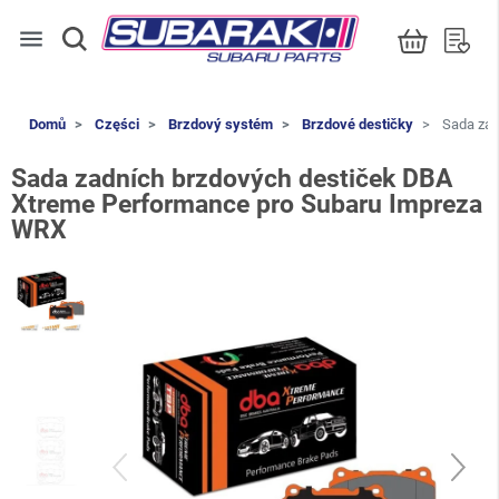
menu
Domů
Części
Brzdový systém
Brzdové destičky
Sada zad
Sada zadních brzdových destiček DBA
Xtreme Performance pro Subaru Impreza
WRX