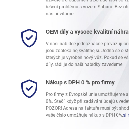
Crosstrek
-
Crosstrek / XV G33 (GP) 2012-2017
/
2.0 Die
řešení problému s vozem Subaru. Bez ohl
Levorg/Tribeca/Ascent
-
Levorg V10 (VM)
/
1.6 DIT Tur
nás přivítáme!
OEM díly a vysoce kvalitní náhr
V naší nabídce jednoznačně převažují ori
jsou zdaleka nejkvalitnější. Jedná se o 
kterých je vyroben nový vůz. Pokud se vš
díly, rádi je do naší nabídky zavedeme.
Nákup s DPH 0 % pro firmy
Pro firmy z Evropské unie umožňujeme 
0%. Stačí, když při zadávání údajů uvede
POZOR! Adresa na faktuře musí být shod
vaše číslo umožňuje nákup s DPH 0%,
si 