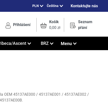
Kontaktujte nás
Čeština
Košík
Seznam
Přihlášení
0,00 zł
přání
Menu
ribeca/Ascent
BRZ
ísla OEM
45137AE000 / 45137AE001 / 45137AE002 /
 45137AE00B.