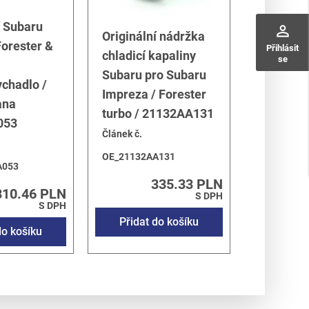
í Subaru
perm_identity
Originální nádržka
orester &
Přihlásit
chladicí kapaliny
se
Subaru pro Subaru
chadlo /
Impreza / Forester
ana
turbo / 21132AA131
053
Článek č.
OE_21132AA131
A053
335.33 PLN
310.46 PLN
S DPH
S DPH
Přidat do košíku
do košíku