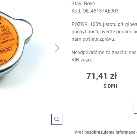
Stav: Nové
Kód:
OE_45137AE003
POZOR: 100% jistotu při výběr
pochybnosti, uveďte prosím čí
nám pošlete zprávu.
Neodpovídáme za zaslání nesp
VIN vozu.
71,41 zł
S DPH
Proč nezobrazujeme informace 