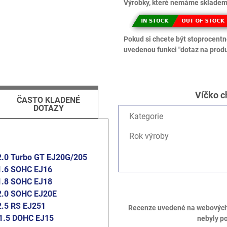
Výrobky, které nemáme skladem,
Pokud si chcete být stoprocentně
uvedenou funkci "dotaz na produ
Víčko c
ČASTO KLADENÉ
DOTAZY
Kategorie
Rok výroby
2.0 Turbo GT EJ20G/205
1.6 SOHC EJ16
1.8 SOHC EJ18
2.0 SOHC EJ20E
2.5 RS EJ251
Recenze uvedené na webových s
1.5 DOHC EJ15
nebyly p