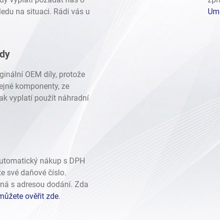
sel
edu na situaci. Rádi vás u
Umí
bo FB16F
ady
ginální OEM díly, protože
stejné komponenty, ze
ak vyplatí použít náhradní
automatický nákup s DPH
te své daňové číslo.
ná s adresou dodání. Zda
můžete ověřit zde
.