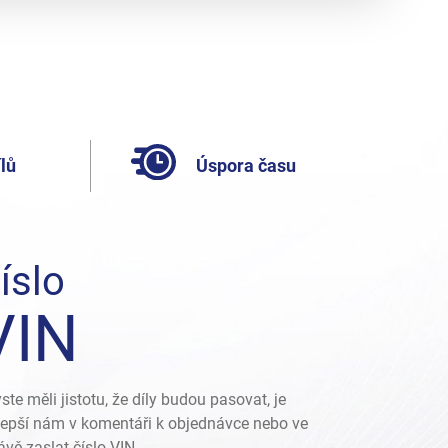
lů
Úspora času
íslo
VIN
ste měli jistotu, že díly budou pasovat, je
lepší nám v komentáři k objednávce nebo ve
ávě zaslat číslo VIN.