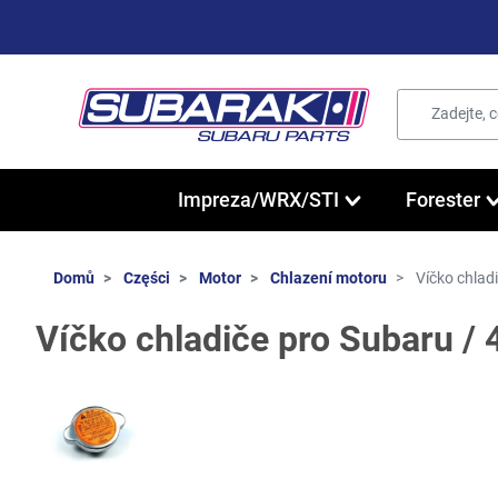
Impreza/WRX/STI
Forester
Domů
Części
Motor
Chlazení motoru
Víčko chlad
Víčko chladiče pro Subaru 