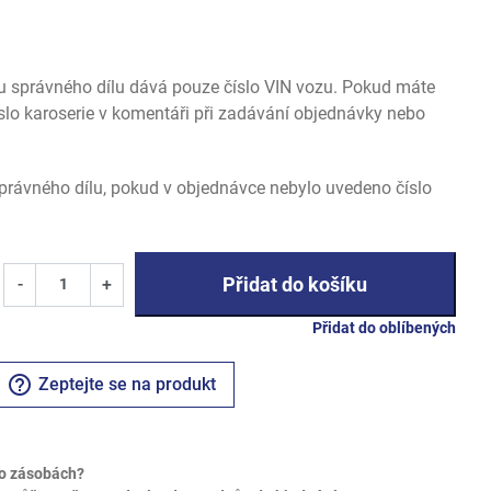
u správného dílu dává pouze číslo VIN vozu. Pokud máte
slo karoserie v komentáři při zadávání objednávky nebo
rávného dílu, pokud v objednávce nebylo uvedeno číslo
Přidat do košíku
-
+
Přidat do oblíbených
help_outline
Zeptejte se na produkt
o zásobách?