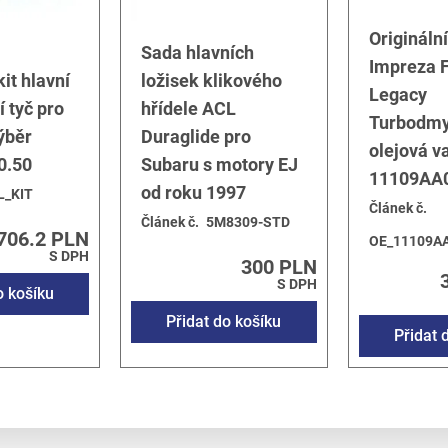
HC
Origináln
HC
Sada hlavních
5
Impreza F
it hlavní
ložisek klikového
EJ205
Legacy
í tyč pro
hřídele ACL
EJ255
Turbodmy
04
ýběr
Duraglide pro
olejová v
5
0.50
Subaru s motory EJ
11109AA
55
od roku 1997
L_KIT
0Z
Článek č.
Článek č.
5M8309-STD
0
706.2 PLN
OE_11109A
5
S DPH
300 PLN
0
S DPH
o košíku
FA20
Přidat do košíku
Přidat 
5
1998
/
1.8 SOHC EJ18
1998
/
2.0 SOHC
1998
/
2.5 DOHC EJ25D
2003
/
2.0 SOHC EJ201