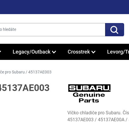
Legacy/Outback
Crosstrek
Levorg/T
iče pro Subaru / 45137AE003
/ 45137AE003
Víčko chladiče pro Subaru. Č
45137AE003 / 45137AE00A /