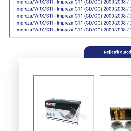
Impreza/WRX/STI
-
Impreza G11 (GD/GG) 2000-2008
/
Impreza/WRX/STI
-
Impreza G11 (GD/GG) 2000-2008
/
Impreza/WRX/STI
-
Impreza G11 (GD/GG) 2000-2008
/
Impreza/WRX/STI
-
Impreza G11 (GD/GG) 2000-2008
/
Impreza/WRX/STI
-
Impreza G11 (GD/GG) 2000-2008
/
Impreza/WRX/STI
-
Impreza G11 (GD/GG) 2000-2008
/
Impreza/WRX/STI
-
Impreza G11 (GD/GG) 2000-2008
/
Impreza/WRX/STI
-
Impreza G11 (GD/GG) 2000-2008
/
Nejlepší autod
Impreza/WRX/STI
-
Impreza G12 (GH/GR) 2008-2013
/
Impreza/WRX/STI
-
Impreza G12 (GH/GR) 2008-2013
/
Impreza/WRX/STI
-
Impreza G12 (GH/GR) 2008-2013
/
Impreza/WRX/STI
-
Impreza G12 (GH/GR) 2008-2013
/
Impreza/WRX/STI
-
Impreza G12 (GH/GR) 2008-2013
/
Impreza/WRX/STI
-
Impreza G12 (GH/GR) 2008-2013
/
Impreza/WRX/STI
-
WRX / WRX STI V10 (VA) 2014-
/
WR
Impreza/WRX/STI
-
WRX / WRX STI V10 (VA) 2014-
/
WR
Forester
-
Forester S10 (SF) 1997-2002
/
2.0 SOHC
Forester
-
Forester S10 (SF) 1997-2002
/
2.5 SOHC
Forester
-
Forester S10 (SF) 1997-2002
/
2.0 Turbo