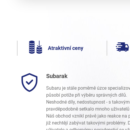
Atraktivní ceny
Subarak
Subaru je stále poměrně úzce specializo
působí potíže při výběru správných dílů.
Neshodné díly, nedostupnost - s takovým
pravděpodobně setkalo mnoho uživatelů 
Náš obchod vznikl právě jako reakce na p
již nechtějí zabývat takovými problémy.
uživatele a odbornému poradenství se vž