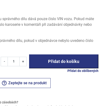
u správného dílu dává pouze číslo VIN vozu. Pokud máte
slo karoserie v komentáři při zadávání objednávky nebo
rávného dílu, pokud v objednávce nebylo uvedeno číslo
Přidat do košíku
-
+
Přidat do oblíbených
help_outline
Zeptejte se na produkt
o zásobách?