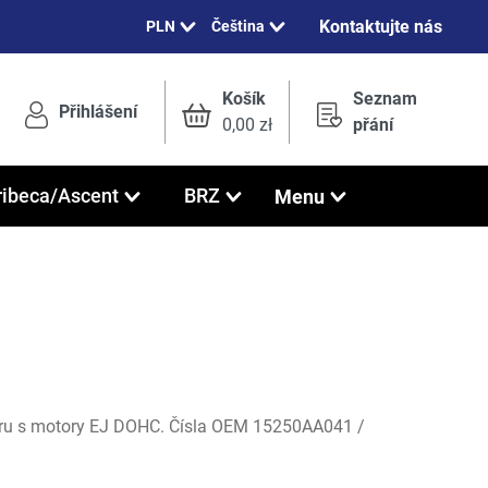
Kontaktujte nás
Čeština
Košík
Seznam
Přihlášení
0,00 zł
přání
Menu
ribeca/Ascent
BRZ
baru s motory EJ DOHC. Čísla OEM 15250AA041 /