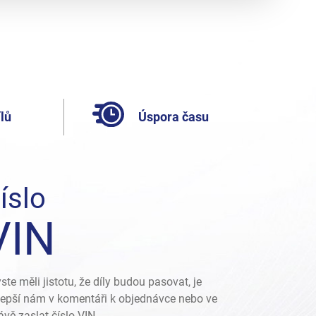
lů
Úspora času
íslo
VIN
ste měli jistotu, že díly budou pasovat, je
lepší nám v komentáři k objednávce nebo ve
ávě zaslat číslo VIN.