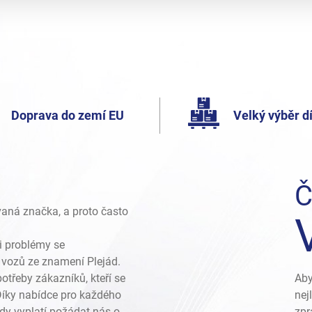
Doprava do zemí EU
Velký výběr dí
Č
vaná značka, a proto často
i problémy se
vozů ze znamení Plejád.
otřeby zákazníků, kteří se
Aby
 Díky nabídce pro každého
nej
dy vyplatí požádat nás o
zpr