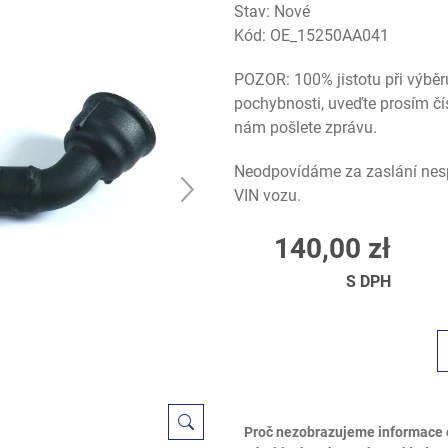
Stav: Nové
Kód:
OE_15250AA041
POZOR: 100% jistotu při výběr
pochybnosti, uveďte prosím čí
nám pošlete zprávu.
Neodpovídáme za zaslání nesp
VIN vozu.
140,00 zł
S DPH
Proč nezobrazujeme informace 