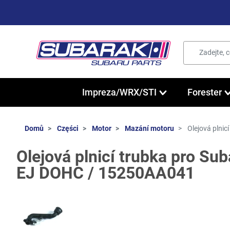
Impreza/WRX/STI
Forester
Domů
Części
Motor
Mazání motoru
Olejová plni
Olejová plnicí trubka pro Su
EJ DOHC / 15250AA041