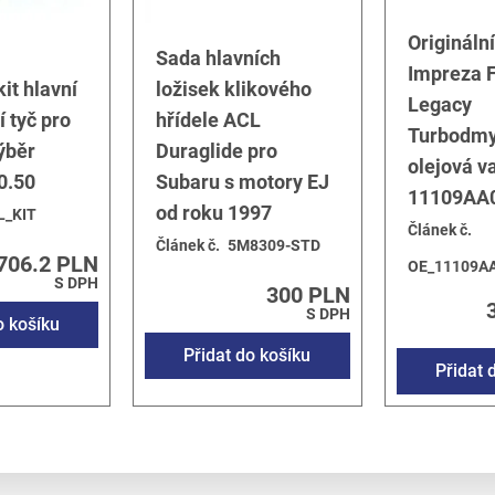
Origináln
Sada hlavních
Impreza F
it hlavní
ložisek klikového
Legacy
í tyč pro
hřídele ACL
Turbodmy
ýběr
Duraglide pro
olejová v
0.50
Subaru s motory EJ
11109AA
od roku 1997
L_KIT
Článek č.
Článek č.
5M8309-STD
706.2 PLN
OE_11109A
S DPH
300 PLN
S DPH
o košíku
Přidat do košíku
Přidat 