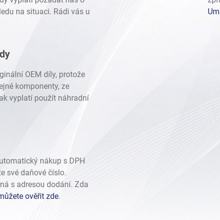
edu na situaci. Rádi vás u
Umí
ady
ginální OEM díly, protože
stejné komponenty, ze
ak vyplatí použít náhradní
automatický nákup s DPH
te své daňové číslo.
ná s adresou dodání. Zda
můžete ověřit zde
.