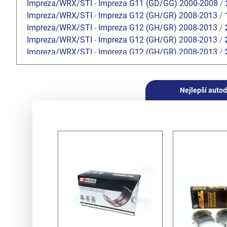
Impreza/WRX/STI
-
Impreza G11 (GD/GG) 2000-2008
/
Impreza/WRX/STI
-
Impreza G12 (GH/GR) 2008-2013
/
Impreza/WRX/STI
-
Impreza G12 (GH/GR) 2008-2013
/
Impreza/WRX/STI
-
Impreza G12 (GH/GR) 2008-2013
/
Impreza/WRX/STI
-
Impreza G12 (GH/GR) 2008-2013
/
Legacy/Outback
-
Baja 2002-2006
/
2.5 Turbo EJ255
Legacy/Outback
-
Legacy/Outback B13 (BL/BP) 2003-2
Legacy/Outback
-
Legacy/Outback B13 (BL/BP) 2003-2
Nejlepší autod
Legacy/Outback
-
Legacy/Outback B14 (BM/BR) 2010-
Forester
-
Forester S11 (SG) 2002-2008
/
2.0 EJ204 DO
Forester
-
Forester S11 (SG) 2002-2008
/
2.0 XT Turbo 
Forester
-
Forester S11 (SG) 2002-2008
/
2.5 XT Turbo 
Forester
-
Forester S12 (SH) 2008-2013
/
2.0 DOHC EJ2
Forester
-
Forester S12 (SH) 2008-2013
/
2.5 Turbo EJ2