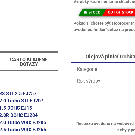
Výrobky, které nemáme skladem,
Pokud si chcete být stoprocentně
uvedenou funkci "dotaz na produ
Olejová plnicí trub
ČASTO KLADENÉ
DOTAZY
Kategorie
Rok výroby
X STI 2.5 EJ257
2.0 Turbo STI EJ207
1.5 DOHC EJ15
2.0R DOHC EJ204
2.0 Turbo WRX EJ205
Recenze uvedené na webových s
2.5 Turbo WRX EJ255
nebyly p