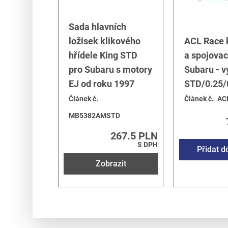
Sada hlavních
ložisek klikového
ACL Race k
hřídele King STD
a spojovac
pro Subaru s motory
Subaru - v
EJ od roku 1997
STD/0.25/
Článek č.
Článek č.
AC
MB5382AMSTD
267.5 PLN
S DPH
Přidat d
Zobrazit