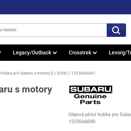
Legacy/Outback
Crosstrek
Levorg/T
cí trubka pro Subaru s motory EJ DOHC / 15250AA041
baru s motory
Olejová plnicí trubka pro Su
15250AA040.