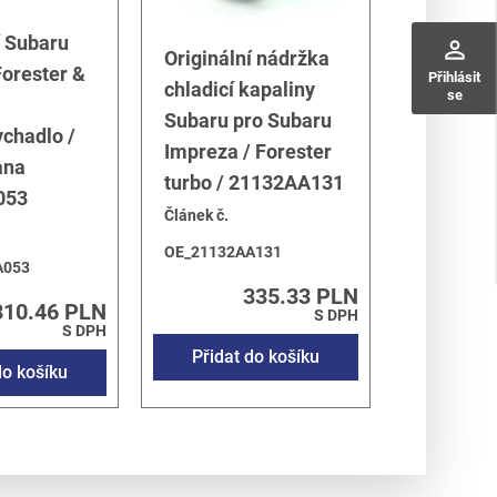
í Subaru
perm_identity
Originální nádržka
orester &
Přihlásit
chladicí kapaliny
se
Subaru pro Subaru
chadlo /
Impreza / Forester
ana
turbo / 21132AA131
053
Článek č.
OE_21132AA131
A053
335.33 PLN
310.46 PLN
S DPH
S DPH
Přidat do košíku
do košíku