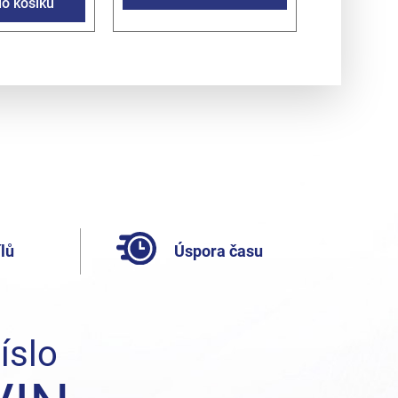
do košíku
lů
Úspora času
íslo