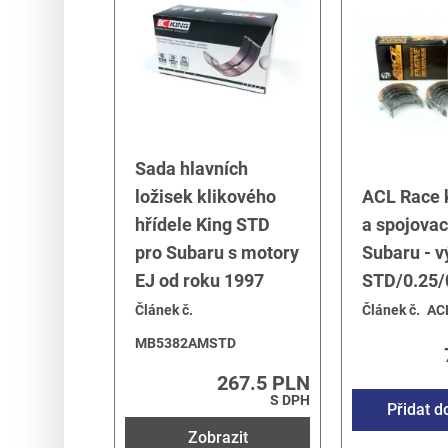
Sada hlavních
ložisek klikového
ACL Race k
hřídele King STD
a spojovac
pro Subaru s motory
Subaru - v
EJ od roku 1997
STD/0.25/
Článek č.
Článek č.
AC
MB5382AMSTD
267.5 PLN
S DPH
Přidat d
Zobrazit