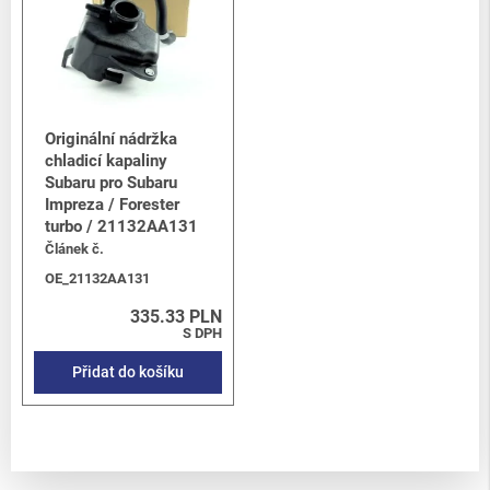
Originální nádržka
chladicí kapaliny
Subaru pro Subaru
Impreza / Forester
turbo / 21132AA131
Článek č.
OE_21132AA131
335.33 PLN
S DPH
Přidat do košíku