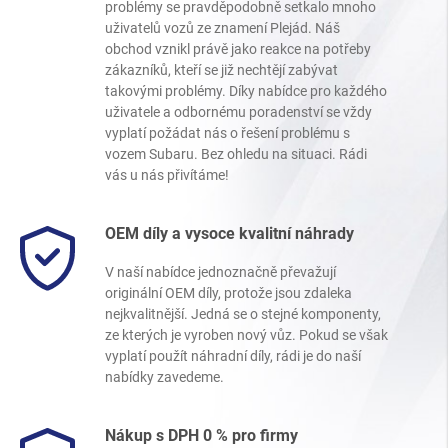
problémy se pravděpodobně setkalo mnoho
uživatelů vozů ze znamení Plejád. Náš
obchod vznikl právě jako reakce na potřeby
zákazníků, kteří se již nechtějí zabývat
takovými problémy. Díky nabídce pro každého
uživatele a odbornému poradenství se vždy
vyplatí požádat nás o řešení problému s
vozem Subaru. Bez ohledu na situaci. Rádi
vás u nás přivítáme!
OEM díly a vysoce kvalitní náhrady
V naší nabídce jednoznačně převažují
originální OEM díly, protože jsou zdaleka
nejkvalitnější. Jedná se o stejné komponenty,
ze kterých je vyroben nový vůz. Pokud se však
vyplatí použít náhradní díly, rádi je do naší
nabídky zavedeme.
Nákup s DPH 0 % pro firmy