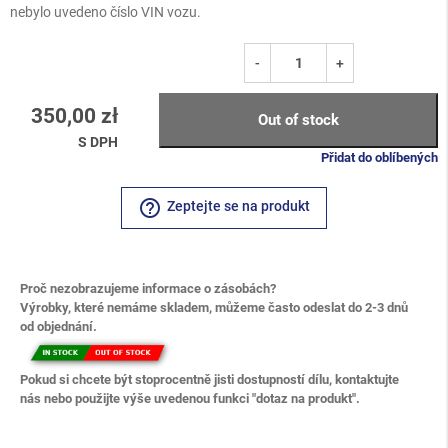
nebylo uvedeno číslo VIN vozu.
-
+
350,00 zł
Out of stock
S DPH
Přidat do oblíbených
help_outline
Zeptejte se na produkt
Proč nezobrazujeme informace o zásobách?
Výrobky, které nemáme skladem, můžeme často odeslat do 2-3 dnů
od objednání.
Pokud si chcete být stoprocentně jisti dostupností dílu, kontaktujte
nás nebo použijte výše uvedenou funkci "dotaz na produkt".