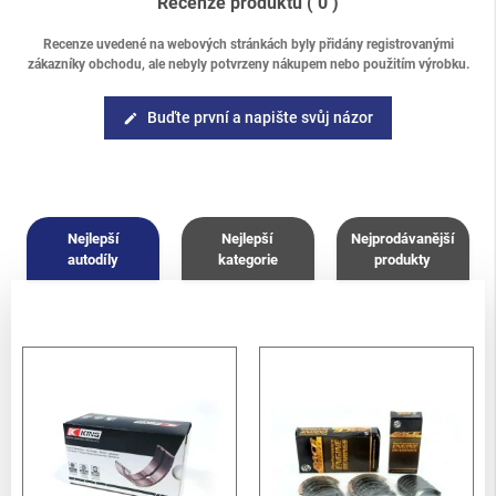
Recenze produktu
( 0 )
Recenze uvedené na webových stránkách byly přidány registrovanými
zákazníky obchodu, ale nebyly potvrzeny nákupem nebo použitím výrobku.
Buďte první a napište svůj názor
edit
Nejlepší
Nejlepší
Nejprodávanější
autodíly
kategorie
produkty