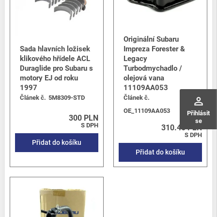
Originální Subaru
Sada hlavních ložisek
Impreza Forester &
klikového hřídele ACL
Legacy
Duraglide pro Subaru s
Turbodmychadlo /
motory EJ od roku
olejová vana
1997
11109AA053
Článek č.
5M8309-STD
Článek č.
perm_identity
OE_11109AA053
Přihlásit
300 PLN
se
S DPH
310.46 PLN
S DPH
Přidat do košíku
Přidat do košíku