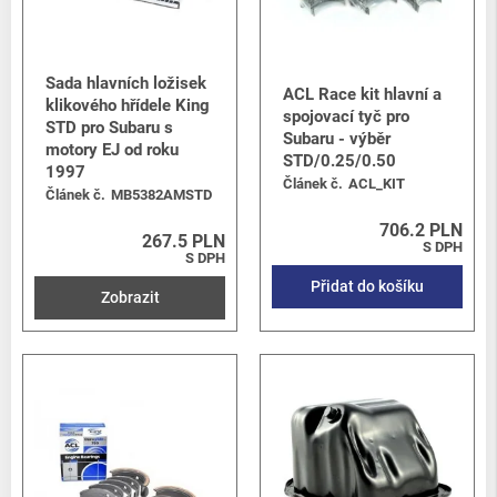
Sada hlavních ložisek
ACL Race kit hlavní a
klikového hřídele King
spojovací tyč pro
STD pro Subaru s
Subaru - výběr
motory EJ od roku
STD/0.25/0.50
1997
Článek č.
ACL_KIT
Článek č.
MB5382AMSTD
706.2 PLN
267.5 PLN
S DPH
S DPH
Přidat do košíku
Zobrazit