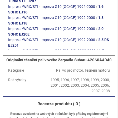
Turbo STI EJ207
Impreza/WRX/STI
-
Impreza G10 (GC/GF) 1992-2000
/
1.6
SOHC EJ16
Impreza/WRX/STI
-
Impreza G10 (GC/GF) 1992-2000
/
1.8
SOHC EJ18
Impreza/WRX/STI
-
Impreza G10 (GC/GF) 1992-2000
/
2.0
SOHC EJ20E
Impreza/WRX/STI
-
Impreza G10 (GC/GF) 1992-2000
/
2.5 RS
EJ251
Impreza/WRX/STI
-
Impreza G11 (GD/GG) 2000-2008
/
1.5
DOHC EJ15
Originální těsnění palivového čerpadla Subaru 42060AA040
Impreza/WRX/STI
-
Impreza G11 (GD/GG) 2000-2008
/
1.6
SOHC EJ16
Kategorie
Palivo pro motor, Těsnění motoru
Impreza/WRX/STI
-
Impreza G11 (GD/GG) 2000-2008
/
2.0
SOHC EJ201
Rok výroby
1995, 1996, 1997, 1998, 1999, 2000,
Impreza/WRX/STI
-
Impreza G11 (GD/GG) 2000-2008
/
2.5
2001, 2002, 2003, 2004, 2005, 2006,
SOHC EJ251/253
2007, 2008
Impreza/WRX/STI
-
Impreza G11 (GD/GG) 2000-2008
/
2.0R
DOHC EJ204
Recenze produktu
( 0 )
Impreza/WRX/STI
-
Impreza G11 (GD/GG) 2000-2008
/
2.0
Turbo WRX EJ205
Recenze uvedené na webových stránkách byly přidány registrovanými
Impreza/WRX/STI
-
Impreza G11 (GD/GG) 2000-2008
/
2.5