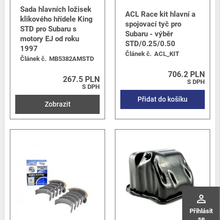
Sada hlavních ložisek
ACL Race kit hlavní a
klikového hřídele King
spojovací tyč pro
STD pro Subaru s
Subaru - výběr
motory EJ od roku
STD/0.25/0.50
1997
Článek č.
ACL_KIT
Článek č.
MB5382AMSTD
706.2 PLN
267.5 PLN
S DPH
S DPH
Přidat do košíku
Zobrazit
perm_identity
Přihlásit
se