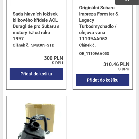
Originální Subaru
Sada hlavních ložisek
Impreza Forester &
klikového hřídele ACL
Legacy
Duraglide pro Subaru s
Turbodmychadlo /
motory EJ od roku
olejová vana
1997
11109AA053
Článek č.
5M8309-STD
Článek č.
OE_11109AA053
300 PLN
S DPH
310.46 PLN
S DPH
Přidat do košíku
Přidat do košíku