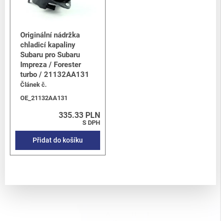
Originální nádržka
chladicí kapaliny
Subaru pro Subaru
Impreza / Forester
turbo / 21132AA131
Článek č.
OE_21132AA131
335.33 PLN
S DPH
Přidat do košíku