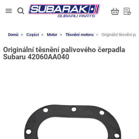
menu
Domů
Części
Motor
Těsnění motoru
Originální těsnění p
Originální těsnění palivového čerpadla
Subaru 42060AA040