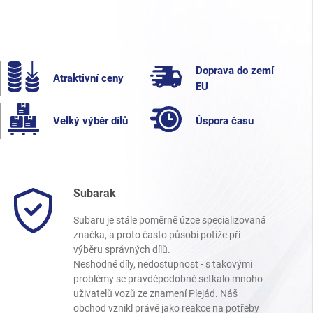
Doprava do zemí
Atraktivní ceny
EU
Velký výběr dílů
Úspora času
Subarak
Subaru je stále poměrně úzce specializovaná
značka, a proto často působí potíže při
výběru správných dílů.
Neshodné díly, nedostupnost - s takovými
problémy se pravděpodobně setkalo mnoho
uživatelů vozů ze znamení Plejád. Náš
obchod vznikl právě jako reakce na potřeby