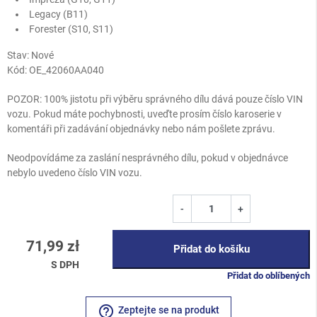
Legacy (B11)
Forester (S10, S11)
Stav: Nové
Kód:
OE_42060AA040
POZOR: 100% jistotu při výběru správného dílu dává pouze číslo VIN
vozu. Pokud máte pochybnosti, uveďte prosím číslo karoserie v
komentáři při zadávání objednávky nebo nám pošlete zprávu.
Neodpovídáme za zaslání nesprávného dílu, pokud v objednávce
nebylo uvedeno číslo VIN vozu.
-
+
71,99 zł
Přidat do košíku
S DPH
Přidat do oblíbených
help_outline
Zeptejte se na produkt