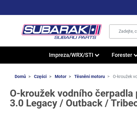
Impreza/WRX/STI
Forester
Domů
Części
Motor
Těsnění motoru
O-kroužek vo
O-kroužek vodního čerpadla
3.0 Legacy / Outback / Trib