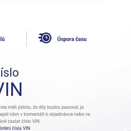
lů
Úspora času
íslo
VIN
ste měli jistotu, že díly budou pasovat, je
lepší nám v komentáři k objednávce nebo ve
ávě zaslat číslo VIN.
stění čísla VIN