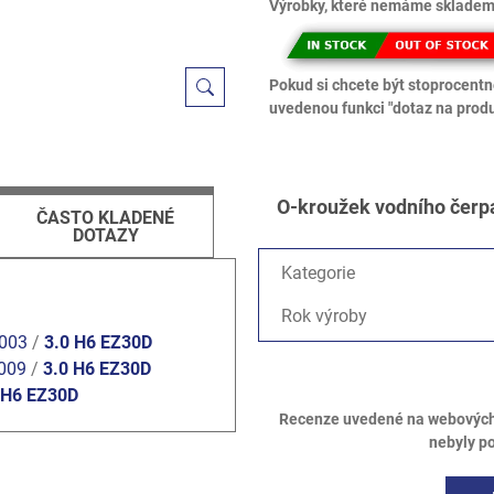
Výrobky, které nemáme skladem,
Pokud si chcete být stoprocentně
uvedenou funkci "dotaz na produ
O-kroužek vodního čerpa
ČASTO KLADENÉ
DOTAZY
Kategorie
Rok výroby
2003
/
3.0 H6 EZ30D
009
/
3.0 H6 EZ30D
 H6 EZ30D
Recenze uvedené na webových s
nebyly p