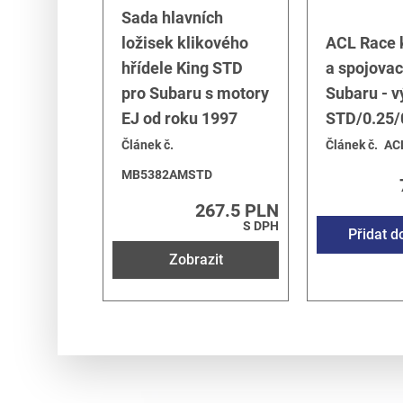
Sada hlavních
ložisek klikového
ACL Race k
hřídele King STD
a spojovac
pro Subaru s motory
Subaru - v
EJ od roku 1997
STD/0.25/
Článek č.
Článek č.
AC
MB5382AMSTD
267.5 PLN
S DPH
Přidat d
Zobrazit