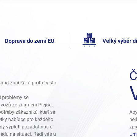
Doprava do zemí EU
Velký výběr dí
Č
vaná značka, a proto často
i problémy se
vozů ze znamení Plejád.
otřeby zákazníků, kteří se
Aby
 Díky nabídce pro každého
nej
dy vyplatí požádat nás o
zpr
edu na situaci. Rádi vás u
Umí