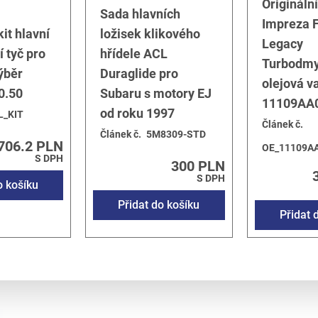
Origináln
Sada hlavních
Impreza F
it hlavní
ložisek klikového
Legacy
í tyč pro
hřídele ACL
Turbodmy
ýběr
Duraglide pro
olejová v
0.50
Subaru s motory EJ
11109AA
od roku 1997
L_KIT
Článek č.
Článek č.
5M8309-STD
706.2 PLN
OE_11109A
S DPH
300 PLN
S DPH
o košíku
Přidat do košíku
Přidat 