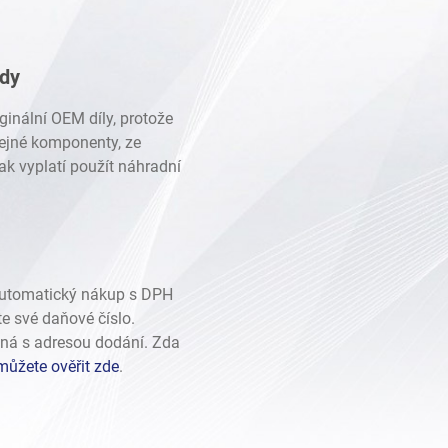
ady
ginální OEM díly, protože
stejné komponenty, ze
ak vyplatí použít náhradní
automatický nákup s DPH
te své daňové číslo.
ná s adresou dodání. Zda
můžete ověřit zde
.