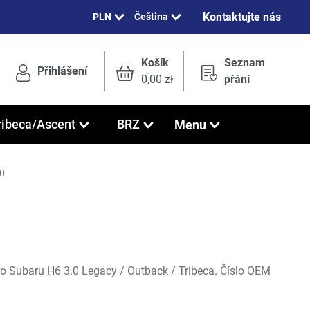
Kontaktujte nás
Čeština
Košík
Seznam
Přihlášení
0,00 zł
přání
Menu
ribeca/Ascent
BRZ
30
o Subaru H6 3.0 Legacy / Outback / Tribeca. Číslo OEM