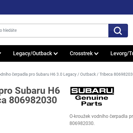
Legacy/Outback
Crosstrek
Levorg/T
dního čerpadla pro Subaru H6 3.0 Legacy / Outback / Tribeca 8069820
 pro Subaru H6
eca 806982030
O-kroužek vodního čerpadla pr
806982030.