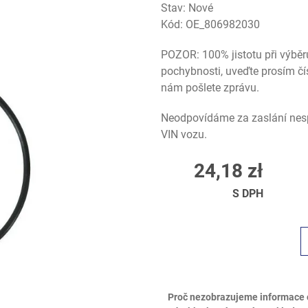
Stav: Nové
Kód:
OE_806982030
POZOR: 100% jistotu při výběr
pochybnosti, uveďte prosím čí
nám pošlete zprávu.
Neodpovídáme za zaslání nesp
VIN vozu.
24,18 zł
S DPH
Proč nezobrazujeme informace 