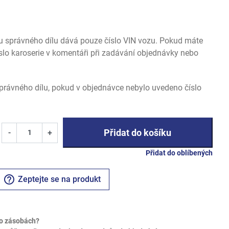
u správného dílu dává pouze číslo VIN vozu. Pokud máte
slo karoserie v komentáři při zadávání objednávky nebo
rávného dílu, pokud v objednávce nebylo uvedeno číslo
Přidat do košíku
-
+
Přidat do oblíbených
help_outline
Zeptejte se na produkt
o zásobách?