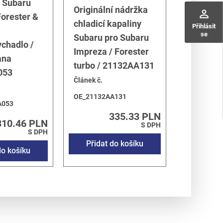
í Subaru
Originální nádržka
perm_identity
orester &
chladicí kapaliny
Přihlásit
se
Subaru pro Subaru
chadlo /
Impreza / Forester
ana
turbo / 21132AA131
053
Článek č.
OE_21132AA131
A053
335.33 PLN
310.46 PLN
S DPH
S DPH
Přidat do košíku
do košíku