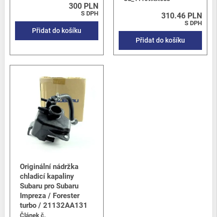
300 PLN
S DPH
310.46 PLN
S DPH
Přidat do košíku
Přidat do košíku
Originální nádržka
chladicí kapaliny
Subaru pro Subaru
Impreza / Forester
turbo / 21132AA131
Článek č.