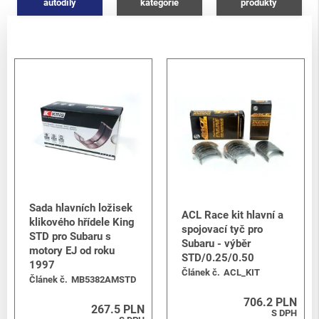
autodíly
kategorie
produkty
Sada hlavních ložisek
ACL Race kit hlavní a
klikového hřídele King
spojovací tyč pro
STD pro Subaru s
Subaru - výběr
motory EJ od roku
STD/0.25/0.50
1997
Článek č.
ACL_KIT
Článek č.
MB5382AMSTD
706.2 PLN
267.5 PLN
S DPH