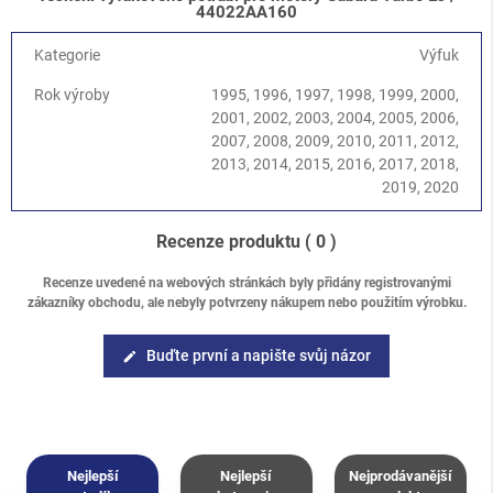
Impreza/WRX/STI
-
Impreza G12 (GH/GR) 2008-2013
/
2.5
44022AA160
Turbo STI EJ257
Legacy/Outback
-
Baja 2002-2006
/
2.5 Turbo EJ255
Kategorie
Výfuk
Legacy/Outback
-
Legacy/Outback B13 (BL/BP) 2003-2009
/
Rok výroby
1995, 1996, 1997, 1998, 1999, 2000,
2.5 Turbo EJ259
2001, 2002, 2003, 2004, 2005, 2006,
Legacy/Outback
-
Legacy/Outback B14 (BM/BR) 2010-2014
/
2007, 2008, 2009, 2010, 2011, 2012,
2.5 Turbo EJ255
2013, 2014, 2015, 2016, 2017, 2018,
Forester
-
Forester S10 (SF) 1997-2002
/
2.0 Turbo
2019, 2020
Forester
-
Forester S11 (SG) 2002-2008
/
2.0 XT Turbo EJ205
Forester
-
Forester S11 (SG) 2002-2008
/
2.5 XT Turbo EJ255
Forester
-
Forester S12 (SH) 2008-2013
/
2.5 Turbo EJ255
Recenze produktu
( 0 )
Recenze uvedené na webových stránkách byly přidány registrovanými
zákazníky obchodu, ale nebyly potvrzeny nákupem nebo použitím výrobku.
Buďte první a napište svůj názor
edit
Nejlepší
Nejlepší
Nejprodávanější