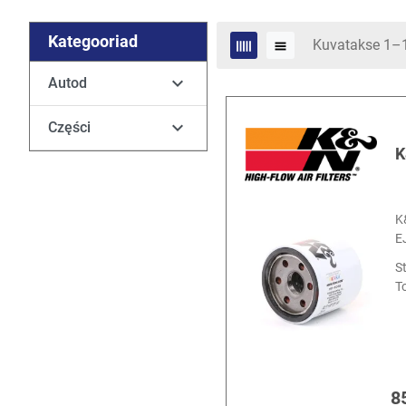
Kategooriad
Kuvatakse 1–1

Autod

Części
K
K&
E
S
T
8