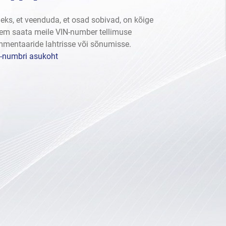
leks, et veenduda, et osad sobivad, on kõige
em saata meile VIN-number tellimuse
mentaaride lahtrisse või sõnumisse.
-numbri asukoht