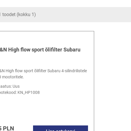
 toodet (kokku 1)
&N High flow sport õlifilter Subaru
N High flow sport õlifilter Subaru 4-silindrilistele
J mootoritele.
taatus: Uus
ootekood:
KN_HP1008
5 PLN