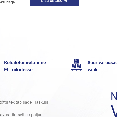
Lisa ostukorvi
ksudega
Kohaletoimetamine
Suur varuosa
ELi riikidesse
valik
N
õttu tekitab sageli raskusi
avus - ilmselt on paljud