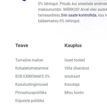
0% tehingut. Piisab, kui sisestate andme
maksunumbri. MÄRKUS! Arvel olev aadr
tarneaadress.
Siin saate kontrollida
, kas 
käibemaksu 0% tehingut.
Teave
Kauplus
Turvaline makse
Uued tooted
Kohaletoimetamine
Võta ühendust
B2B KÄIBEMAKS 0%
sisukaart
Kasutustingimused
Kasutaja
Privaatsuspoliitika
Minu konto
Küpsiste poliitika