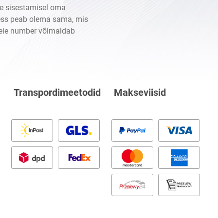
te sisestamisel oma
ess peab olema sama, mis
teie number võimaldab
Transpordimeetodid
Makseviisid