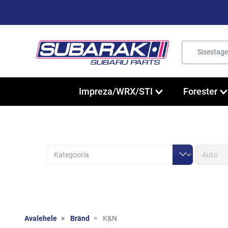
Impreza/WRX/STI
Forester
Avalehele
Bränd
K&N