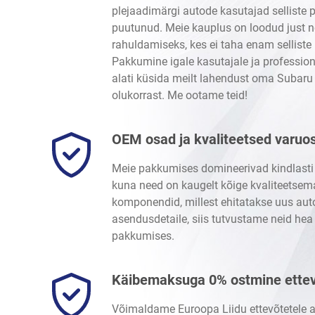
plejaadimärgi autode kasutajad selliste
puutunud. Meie kauplus on loodud just n
rahuldamiseks, kes ei taha enam selliste
Pakkumine igale kasutajale ja professio
alati küsida meilt lahendust oma Subaru
olukorrast. Me ootame teid!
OEM osad ja kvaliteetsed varuo
Meie pakkumises domineerivad kindlasti
kuna need on kaugelt kõige kvaliteetse
komponendid, millest ehitatakse uus aut
asendusdetaile, siis tutvustame neid he
pakkumises.
Käibemaksuga 0% ostmine ettev
Võimaldame Euroopa Liidu ettevõtetele