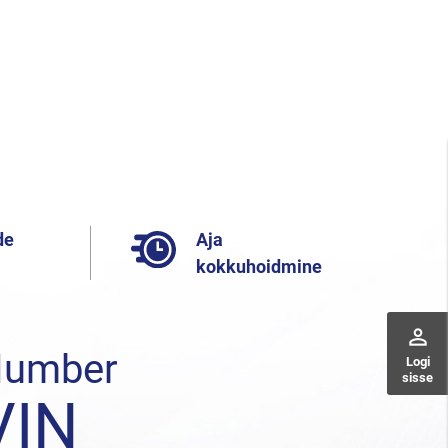
de
Aja
kokkuhoidmine
perm_identity
umber
Logi
sisse
VIN