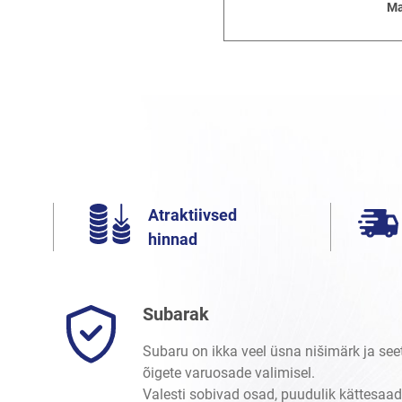
Ma
Atraktiivsed
hinnad
Subarak
Subaru on ikka veel üsna nišimärk ja seet
õigete varuosade valimisel.
Valesti sobivad osad, puudulik kättesaad