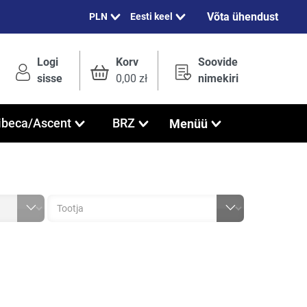
Võta ühendust
Eesti keel
Logi
Korv
Soovide
sisse
0,00 zł
nimekiri
Menüü
ibeca/Ascent
BRZ