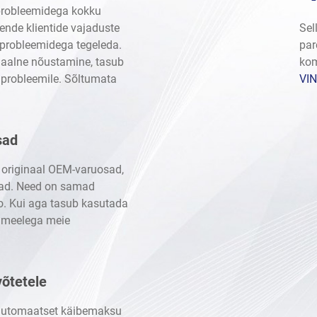
 probleemidega kokku
ende klientide vajaduste
Sel
 probleemidega tegeleda.
par
naalne nõustamine, tasub
kom
 probleemile. Sõltumata
VIN
sad
 originaal OEM-varuosad,
mad. Need on samad
o. Kui aga tasub kasutada
a meelega meie
õtetele
 automaatset käibemaksu