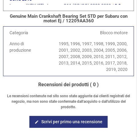
Impreza/WRX/STI
-
Impreza G11 (GD/GG) 2000-2008
/
2.0
SOHC EJ201
Genuine Main Crankshaft Bearing Set STD per Subaru con
Impreza/WRX/STI
-
Impreza G11 (GD/GG) 2000-2008
/
2.0R
motori Ej / 12209AA360
DOHC EJ204
Impreza/WRX/STI
-
Impreza G11 (GD/GG) 2000-2008
/
2.5
Categoria
Blocco motore
SOHC EJ251/253
Anno di
1995, 1996, 1997, 1998, 1999, 2000,
Impreza/WRX/STI
-
Impreza G11 (GD/GG) 2000-2008
/
2.0
produzione
2001, 2002, 2003, 2004, 2005, 2006,
Turbo WRX EJ205
2007, 2008, 2009, 2010, 2011, 2012,
Impreza/WRX/STI
-
Impreza G11 (GD/GG) 2000-2008
/
2.0
2013, 2014, 2015, 2016, 2017, 2018,
Turbo STI EJ207
2019, 2020
Impreza/WRX/STI
-
Impreza G11 (GD/GG) 2000-2008
/
2.5
Turbo WRX EJ255
Impreza/WRX/STI
-
Impreza G11 (GD/GG) 2000-2008
/
2.5
Recensioni dei prodotti
( 0 )
Turbo STI EJ257
Impreza/WRX/STI
-
Impreza G12 (GH/GR) 2008-2013
/
1.5
Le recensioni contenute nel sito sono state aggiunte dai clienti registrati del
negozio, ma non sono state confermate dall'acquisto o dall'utilizzo del
DOHC EJ15
prodotto.
Impreza/WRX/STI
-
Impreza G12 (GH/GR) 2008-2013
/
2.0
DOHC EJ204
Impreza/WRX/STI
-
Impreza G12 (GH/GR) 2008-2013
/
2.5
Scrivi per primo una recensione
edit
SOHC EJ253
Impreza/WRX/STI
-
Impreza G12 (GH/GR) 2008-2013
/
2.5