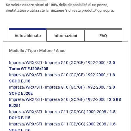
Se volete essere sicuri al 100% della disponibilità di un pezzo,
contattateci o utilizzate la funzione "richiesta prodotto" qui sopra.
Auto abbinata
Informazioni
FAQ
Modello / Tipo / Motore / Anno
Impreza/WRX/STI
-
Impreza G10 (GC/GF) 1992-2000
/
2.0
Turbo GT EJ20G/205
Impreza/WRX/STI
-
Impreza G10 (GC/GF) 1992-2000
/
1.8
SOHC EJ18
Impreza/WRX/STI
-
Impreza G10 (GC/GF) 1992-2000
/
2.0
SOHC EJ20E
Impreza/WRX/STI
-
Impreza G10 (GC/GF) 1992-2000
/
2.5 RS
EJ251
Impreza/WRX/STI
-
Impreza G11 (GD/GG) 2000-2008
/
1.5
DOHC EJ15
Impreza/WRX/STI
-
Impreza G11 (GD/GG) 2000-2008
/
1.6
SOHC EJ16