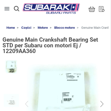
menu
Home
Części
Motore
Blocco motore
Genuine Main Cranksh
Genuine Main Crankshaft Bearing Set
STD per Subaru con motori Ej /
12209AA360