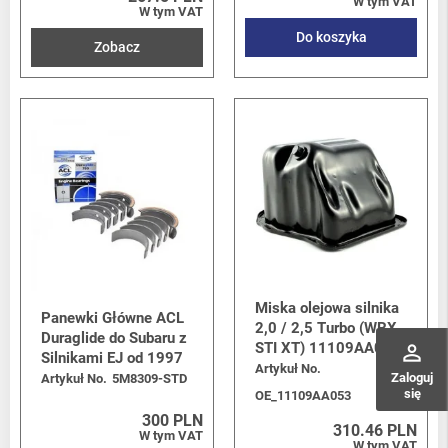
W tym VAT
W tym VAT
Do koszyka
Zobacz
Miska olejowa silnika
Panewki Główne ACL
2,0 / 2,5 Turbo (WRX
Duraglide do Subaru z
STI XT) 11109AA053
perm_identity
Silnikami EJ od 1997
Artykuł No.
Zaloguj
Artykuł No.
5M8309-STD
się
OE_11109AA053
300 PLN
310.46 PLN
W tym VAT
W tym VAT