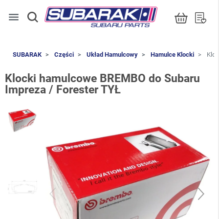
menu
SUBARAK
Części
Układ Hamulcowy
Hamulce Klocki
Kloc
Klocki hamulcowe BREMBO do Subaru
Impreza / Forester TYŁ