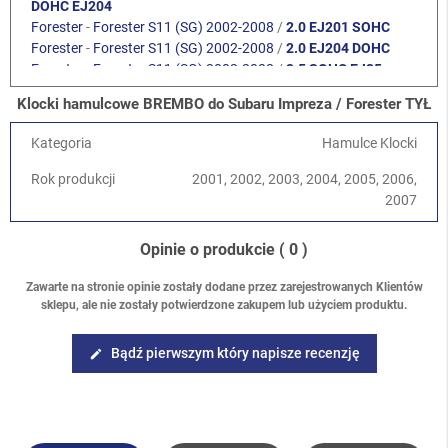
DOHC EJ204
Forester
-
Forester S11 (SG) 2002-2008
/
2.0 EJ201 SOHC
Forester
-
Forester S11 (SG) 2002-2008
/
2.0 EJ204 DOHC
Forester
-
Forester S11 (SG) 2002-2008
/
2.5 SOHC EJ25
Forester
-
Forester S11 (SG) 2002-2008
/
2.0 XT Turbo EJ205
Klocki hamulcowe BREMBO do Subaru Impreza / Forester TYŁ
Forester
-
Forester S11 (SG) 2002-2008
/
2.5 XT Turbo EJ255
Forester
-
Forester S14 (SJ) 2013-2018
/
2.0 DOHC FB20
Kategoria
Hamulce Klocki
Forester
-
Forester S14 (SJ) 2013-2018
/
2.0 Diesel
Levorg/Tribeca/Ascent
-
Tribeca (W10) 2006-2014
/
3.0 H6
Rok produkcji
2001, 2002, 2003, 2004, 2005, 2006,
EZ30D
2007
Levorg/Tribeca/Ascent
-
Tribeca (W10) 2006-2014
/
3.6 H6
EZ36D
Opinie o produkcie
( 0 )
BRZ
-
BRZ I (Z10) 2012-2021
/
BRZ 2.0 FA20D
Forester
-
Forester S14 (SJ) 2013-2018
/
2.5 DOHC FB25
Zawarte na stronie opinie zostały dodane przez zarejestrowanych Klientów
sklepu, ale nie zostały potwierdzone zakupem lub użyciem produktu.
Bądź pierwszym który napisze recenzję
edit