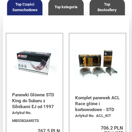
Top Części
Top
Top kategorie
Samochodowe
Bestsellery
Panewki Główne STD
Komplet panewek ACL
King do Subaru z
Race głóne i
Silnikami EJ od 1997
korbowodowe - STD
Artykuł No.
Artykuł No.
ACL_KIT
MB5382AMSTD
706.2 PLN
267.5 PLN