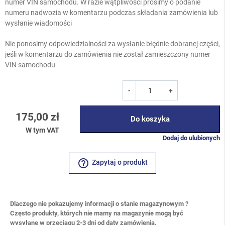
numer VIN samochodu. W razie wątpliwości prosimy o podanie
numeru nadwozia w komentarzu podczas składania zamówienia lub
wysłanie wiadomości
Nie ponosimy odpowiedzialności za wysłanie błędnie dobranej części,
jeśli w komentarzu do zamówienia nie został zamieszczony numer
VIN samochodu
-
+
175,00 zł
Do koszyka
W tym VAT
Dodaj do ulubionych
help_outline
Zapytaj o produkt
Dlaczego nie pokazujemy informacji o stanie magazynowym ?
Często produkty, których nie mamy na magazynie mogą być
wysyłane w przeciągu 2-3 dni od daty zamówienia.