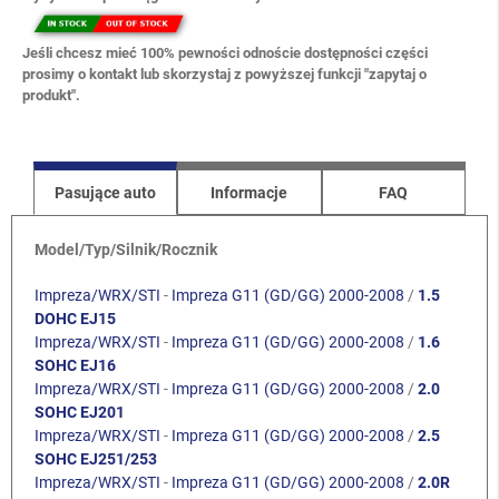
Jeśli chcesz mieć 100% pewności odnoście dostępności części
prosimy o kontakt lub skorzystaj z powyższej funkcji "zapytaj o
produkt".
Pasujące auto
Informacje
FAQ
Model/Typ/Silnik/Rocznik
Impreza/WRX/STI
-
Impreza G11 (GD/GG) 2000-2008
/
1.5
DOHC EJ15
Impreza/WRX/STI
-
Impreza G11 (GD/GG) 2000-2008
/
1.6
SOHC EJ16
Impreza/WRX/STI
-
Impreza G11 (GD/GG) 2000-2008
/
2.0
SOHC EJ201
Impreza/WRX/STI
-
Impreza G11 (GD/GG) 2000-2008
/
2.5
SOHC EJ251/253
Impreza/WRX/STI
-
Impreza G11 (GD/GG) 2000-2008
/
2.0R