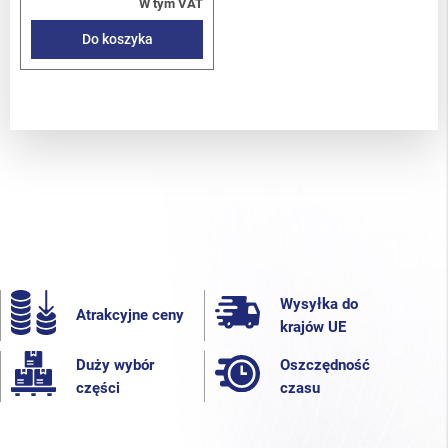
W tym VAT
Do koszyka
Wysyłka do
Atrakcyjne ceny
krajów UE
Duży wybór
Oszczędność
części
czasu