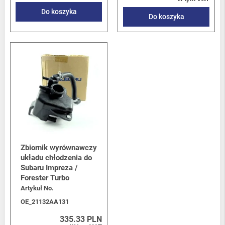
Do koszyka
Do koszyka
Zbiornik wyrównawczy
układu chłodzenia do
Subaru Impreza /
Forester Turbo
Artykuł No.
OE_21132AA131
335.33 PLN