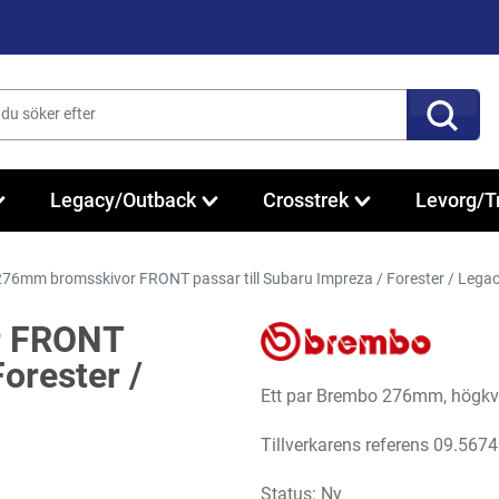
Legacy/Outback
Crosstrek
Levorg/T
6mm bromsskivor FRONT passar till Subaru Impreza / Forester / Legac
r FRONT
Forester /
Ett par Brembo 276mm, högkva
Tillverkarens referens 09.5674
Status: Ny