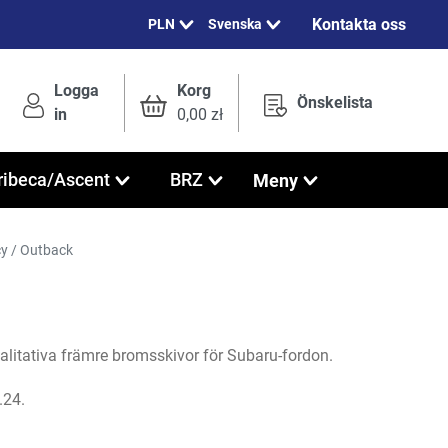
Kontakta oss
Svenska
Logga
Korg
Önskelista
in
0,00 zł
Meny
ribeca/Ascent
BRZ
y / Outback
litativa främre bromsskivor för Subaru-fordon.
.24.