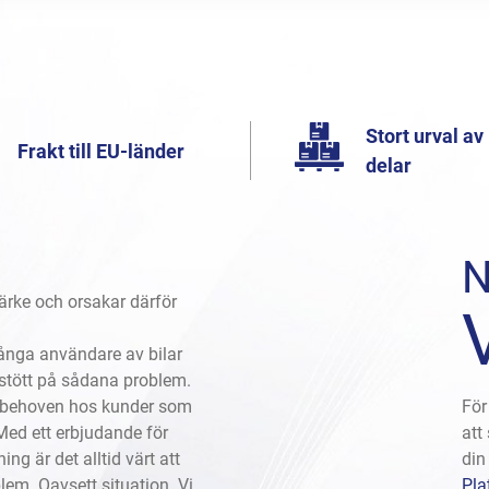
Stort urval av
Frakt till EU-länder
delar
ärke och orsakar därför
 många användare av bilar
 stött på sådana problem.
på behoven hos kunder som
För
Med ett erbjudande för
att
ng är det alltid värt att
din
lem. Oavsett situation. Vi
Pla