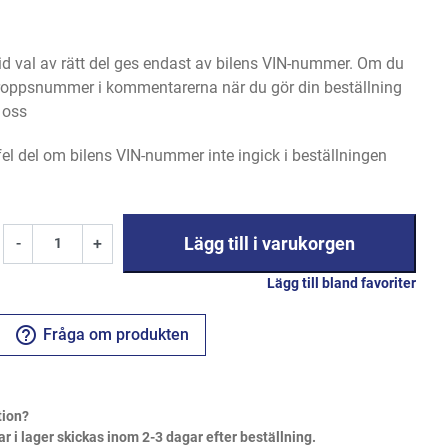
 val av rätt del ges endast av bilens VIN-nummer. Om du
 kroppsnummer i kommentarerna när du gör din beställning
l oss
 fel del om bilens VIN-nummer inte ingick i beställningen
Lägg till i varukorgen
-
+
Lägg till bland favoriter
help_outline
Fråga om produkten
tion?
ar i lager skickas inom 2-3 dagar efter beställning.