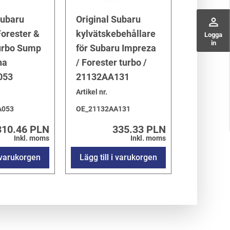
Subaru
Original Subaru
perm_identity
orester &
kylvätskebehållare
Logga
in
urbo Sump
för Subaru Impreza
na
/ Forester turbo /
053
21132AA131
Artikel nr.
A053
OE_21132AA131
310.46 PLN
335.33 PLN
Inkl. moms
Inkl. moms
i varukorgen
Lägg till i varukorgen