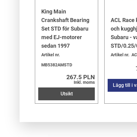
King Main
Crankshaft Bearing
ACL Race k
Set STD för Subaru
och kugghj
med EJ-motorer
Subaru - v
sedan 1997
STD/0.25/
Artikel nr.
Artikel nr.
AC
MB5382AMSTD
267.5 PLN
Inkl. moms
Lägg till i
Utsikt