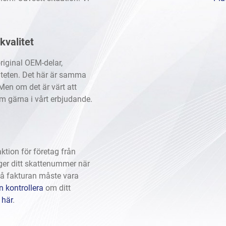
kvalitet
riginal OEM-delar,
iteten. Det här är samma
Men om det är värt att
m gärna i vårt erbjudande.
tion för företag från
ger ditt skattenummer när
på fakturan måste vara
 kontrollera
om ditt
n
här
.