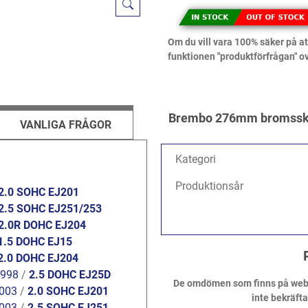
Om du vill vara 100% säker på att
funktionen "produktförfrågan" o
Brembo 276mm bromsskivo
VANLIGA FRÅGOR
Kategori
Produktionsår
2.0 SOHC EJ201
2.5 SOHC EJ251/253
2.0R DOHC EJ204
1.5 DOHC EJ15
2.0 DOHC EJ204
1998
/
2.5 DOHC EJ25D
De omdömen som finns på webbpl
2003
/
2.0 SOHC EJ201
inte bekräft
2003
/
2.5 SOHC EJ251