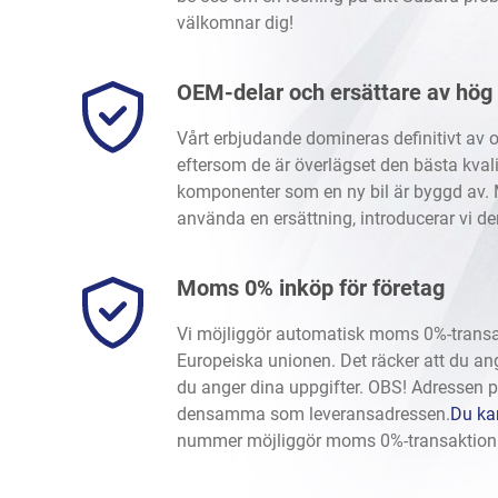
välkomnar dig!
OEM-delar och ersättare av hög 
Vårt erbjudande domineras definitivt av o
eftersom de är överlägset den bästa kval
komponenter som en ny bil är byggd av. 
använda en ersättning, introducerar vi de
Moms 0% inköp för företag
Vi möjliggör automatisk moms 0%-transak
Europeiska unionen. Det räcker att du an
du anger dina uppgifter. OBS! Adressen 
densamma som leveransadressen.
Du kan
nummer möjliggör moms 0%-transaktio