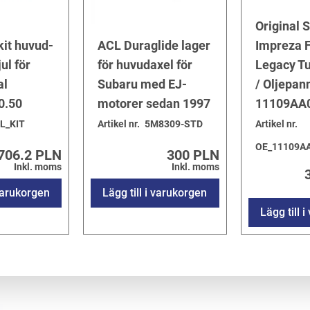
Original 
it huvud-
ACL Duraglide lager
Impreza F
ul för
för huvudaxel för
Legacy T
al
Subaru med EJ-
/ Oljepan
0.50
motorer sedan 1997
11109AA
L_KIT
Artikel nr.
5M8309-STD
Artikel nr.
OE_11109A
706.2 PLN
300 PLN
Inkl. moms
Inkl. moms
 varukorgen
Lägg till i varukorgen
Lägg till 