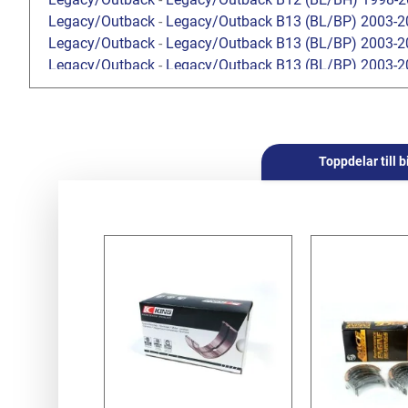
Legacy/Outback
-
Legacy/Outback B13 (BL/BP) 2003-2
Legacy/Outback
-
Legacy/Outback B13 (BL/BP) 2003-2
Legacy/Outback
-
Legacy/Outback B13 (BL/BP) 2003-2
Legacy/Outback
-
Legacy/Outback B14 (BM/BR) 2010-
Forester
-
Forester S10 (SF) 1997-2002
/
2.0 SOHC
Forester
-
Forester S10 (SF) 1997-2002
/
2.5 SOHC
Forester
-
Forester S10 (SF) 1997-2002
/
2.0 Turbo
Toppdelar till b
Forester
-
Forester S11 (SG) 2002-2008
/
2.0 EJ201 SO
Forester
-
Forester S11 (SG) 2002-2008
/
2.0 EJ204 DO
Forester
-
Forester S12 (SH) 2008-2013
/
2.0 DOHC EJ2
Crosstrek
-
Crosstrek / XV G33 (GP) 2012-2017
/
1.6i F
Crosstrek
-
Crosstrek / XV G33 (GP) 2012-2017
/
2.0i F
Crosstrek
-
Crosstrek / XV G33 (GP) 2012-2017
/
2.0 Die