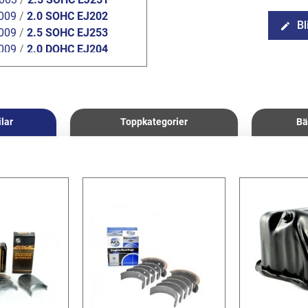
009
/
2.0 SOHC EJ202
Bl
edit
009
/
2.5 SOHC EJ253
009
/
2.0 DOHC EJ204
2014
/
2.5 SOHC EJ25
ilar
Toppkategorier
Bä
HC
HC
04
B16
B20
sel