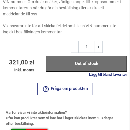
VIN-nummer. Om du är osäker, vänligen ange ditt kroppsnummer i
kommentarerna när du gör din beställning eller skicka ett
meddelande till oss
Vi ansvarar inte för att skicka fel del om bilens VIN-nummer inte
ingick i beställningen kommentar
-
+
321,00 zł
Out of stock
Inkl. moms
Lägg till bland favoriter
help_outline
Fråga om produkten
Varför visar vi inte aktieinformation?
Ofta kan produkter som vi inte har i lager skickas inom 2-3 dagar
efter beställning.