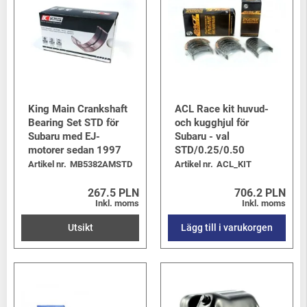
King Main Crankshaft
ACL Race kit huvud-
Bearing Set STD för
och kugghjul för
Subaru med EJ-
Subaru - val
motorer sedan 1997
STD/0.25/0.50
Artikel nr.
MB5382AMSTD
Artikel nr.
ACL_KIT
267.5 PLN
706.2 PLN
Inkl. moms
Inkl. moms
Utsikt
Lägg till i varukorgen