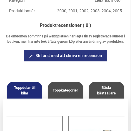
Kategori
Elektrisk motor
Produktionsår
2000, 2001, 2002, 2003, 2004, 2005
Produktrecensioner
( 0 )
De omdömen som finns på webbplatsen har lagts till av registrerade kunder i
butiken, men har inte bekräftats genom köp eller användning av produkten.
Bli först med att skriva en recension
edit
Toppdelar till
Bästa
Toppkategorier
bilar
bästsäljare