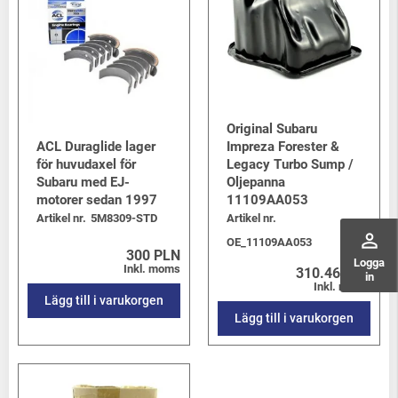
Original Subaru
ACL Duraglide lager
Impreza Forester &
för huvudaxel för
Legacy Turbo Sump /
Subaru med EJ-
Oljepanna
motorer sedan 1997
11109AA053
Artikel nr.
5M8309-STD
Artikel nr.
perm_identity
OE_11109AA053
300 PLN
Logga
Inkl. moms
310.46 PLN
in
Inkl. moms
Lägg till i varukorgen
Lägg till i varukorgen