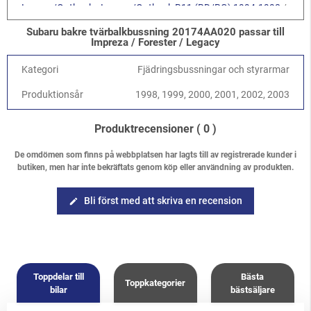
Legacy/Outback
-
Legacy/Outback B11 (BD/BG) 1994-1998
/
2.0 SOHC
Subaru bakre tvärbalkbussning 20174AA020 passar till
Legacy/Outback
-
Legacy/Outback B11 (BD/BG) 1994-1998
/
Impreza / Forester / Legacy
2.5 DOHC EJ25D
Forester
-
Forester S10 (SF) 1997-2002
/
2.0 SOHC
Kategori
Fjädringsbussningar och styrarmar
Forester
-
Forester S10 (SF) 1997-2002
/
2.5 SOHC
Produktionsår
1998, 1999, 2000, 2001, 2002, 2003
Forester
-
Forester S10 (SF) 1997-2002
/
2.0 Turbo
Produktrecensioner
( 0 )
De omdömen som finns på webbplatsen har lagts till av registrerade kunder i
butiken, men har inte bekräftats genom köp eller användning av produkten.
Bli först med att skriva en recension
edit
Toppdelar till
Bästa
Toppkategorier
bilar
bästsäljare