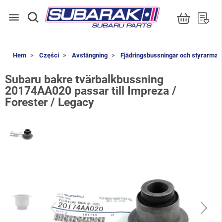
menu
Hem
Części
Avstängning
Fjädringsbussningar och styrarmar
Subaru bakre tvärbalkbussning
20174AA020 passar till Impreza /
Forester / Legacy