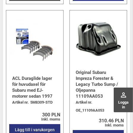
Original Subaru
ACL Duraglide lager
Impreza Forester &
för huvudaxel för
Legacy Turbo Sump /
Subaru med EJ-
Oljepanna
perm_identity
motorer sedan 1997
11109AA053
Logga
Artikel nr.
5M8309-STD
Artikel nr.
in
OE_11109AA053
300 PLN
Inkl. moms
310.46 PLN
Inkl. moms
Lägg till i varukorgen