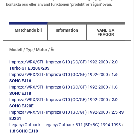
kontakta oss eller använd funktionen "produktförfrågan" ovan.
Matchande bil
Information
VANLIGA
FRÅGOR
Modell / Typ / Motor / År
Impreza/WRX/STI
-
Impreza G10 (GC/GF) 1992-2000
/
2.0
Turbo GT EJ20G/205
Impreza/WRX/STI
-
Impreza G10 (GC/GF) 1992-2000
/
1.6
SOHC EJ16
Impreza/WRX/STI
-
Impreza G10 (GC/GF) 1992-2000
/
1.8
SOHC EJ18
Impreza/WRX/STI
-
Impreza G10 (GC/GF) 1992-2000
/
2.0
SOHC EJ20E
Impreza/WRX/STI
-
Impreza G10 (GC/GF) 1992-2000
/
2.5 RS
EJ251
Legacy/Outback
-
Legacy/Outback B11 (BD/BG) 1994-1998
/
1.8 SOHC EJ18