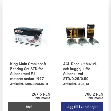
King Main Crankshaft
ACL Race kit huvud-
Bearing Set STD för
och kugghjul för
Subaru med EJ-
Subaru - val
motorer sedan 1997
STD/0.25/0.50
Artikel nr.
MB5382AMSTD
Artikel nr.
ACL_KIT
267.5 PLN
706.2 PLN
Inkl. moms
Inkl. moms
Utsikt
Lägg till i varukorgen