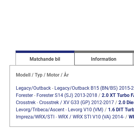
Matchande bil
Information
Modell / Typ / Motor / År
Legacy/Outback
-
Legacy/Outback B15 (BN/BS) 2015-
Forester
-
Forester S14 (SJ) 2013-2018
/
2.0 XT Turbo 
Crosstrek
-
Crosstrek / XV G33 (GP) 2012-2017
/
2.0 Die
Levorg/Tribeca/Ascent
-
Levorg V10 (VM)
/
1.6 DIT Tur
Impreza/WRX/STI
-
WRX / WRX STI V10 (VA) 2014-
/
WR