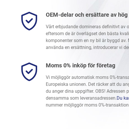
OEM-delar och ersättare av hög 
Vårt erbjudande domineras definitivt av o
eftersom de är överlägset den bästa kval
komponenter som en ny bil är byggd av. 
använda en ersättning, introducerar vi de
Moms 0% inköp för företag
Vi möjliggör automatisk moms 0%-transak
Europeiska unionen. Det räcker att du an
du anger dina uppgifter. OBS! Adressen 
densamma som leveransadressen.
Du kan
nummer möjliggör moms 0%-transaktio