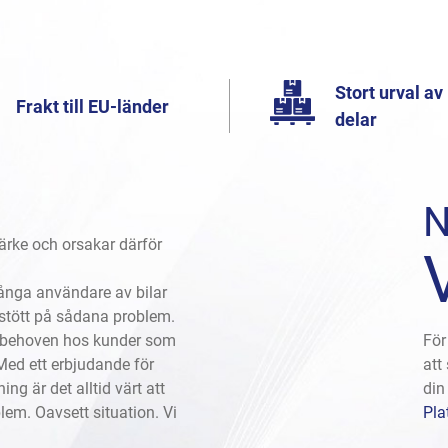
Stort urval av
Frakt till EU-länder
delar
ärke och orsakar därför
 många användare av bilar
 stött på sådana problem.
på behoven hos kunder som
För
Med ett erbjudande för
att
ng är det alltid värt att
din
lem. Oavsett situation. Vi
Pla