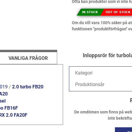
Ofta kan produkter som vi inte h
Om du vill vara 100% säker på att
funktionen "produktförfrågan" o
Inloppsrör för turbo
VANLIGA FRÅGOR
Kategori
Produktionsår
2019
/
2.0 turbo FB20
FA20
sel
bo FB16F
De omdömen som finns på webbpl
X 2.0 FA20F
inte bekräft