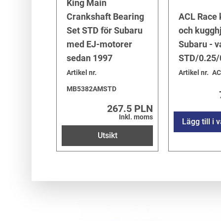
King Main
Crankshaft Bearing
ACL Race k
Set STD för Subaru
och kugghj
med EJ-motorer
Subaru - v
sedan 1997
STD/0.25/
Artikel nr.
Artikel nr.
AC
MB5382AMSTD
267.5 PLN
Inkl. moms
Lägg till i
Utsikt