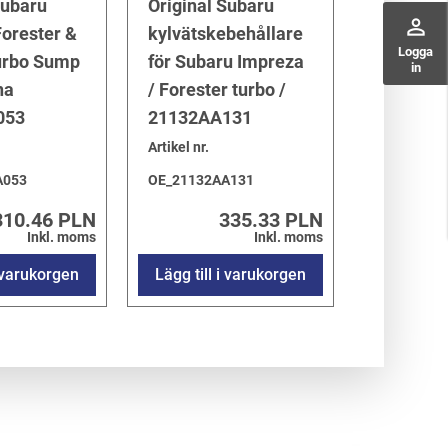
Subaru
Original Subaru
perm_identity
orester &
kylvätskebehållare
Logga
urbo Sump
för Subaru Impreza
in
na
/ Forester turbo /
053
21132AA131
Artikel nr.
A053
OE_21132AA131
310.46 PLN
335.33 PLN
Inkl. moms
Inkl. moms
i varukorgen
Lägg till i varukorgen