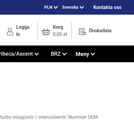
Kontakta oss
Svenska
Logga
Korg
Önskelista
in
0,00 zł
Meny
ribeca/Ascent
BRZ
turbo inloppsrör / intercoolerrör. Nummer OEM