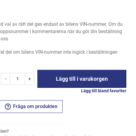
 val av rätt del ges endast av bilens VIN-nummer. Om du
 kroppsnummer i kommentarerna när du gör din beställning
l oss
 fel del om bilens VIN-nummer inte ingick i beställningen
Lägg till i varukorgen
-
+
Lägg till bland favoriter
help_outline
Fråga om produkten
tion?