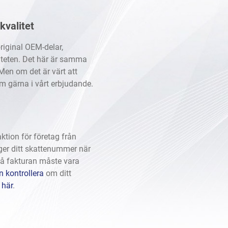
kvalitet
riginal OEM-delar,
iteten. Det här är samma
Men om det är värt att
m gärna i vårt erbjudande.
tion för företag från
ger ditt skattenummer när
på fakturan måste vara
 kontrollera
om ditt
n
här
.