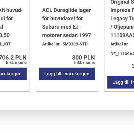
Original 
it huvud-
ACL Duraglide lager
Impreza F
ul för
för huvudaxel för
Legacy T
al
Subaru med EJ-
/ Oljepan
0.50
motorer sedan 1997
11109AA
L_KIT
Artikel nr.
5M8309-STD
Artikel nr.
OE_11109A
706.2 PLN
300 PLN
Inkl. moms
Inkl. moms
 varukorgen
Lägg till i varukorgen
Lägg till 