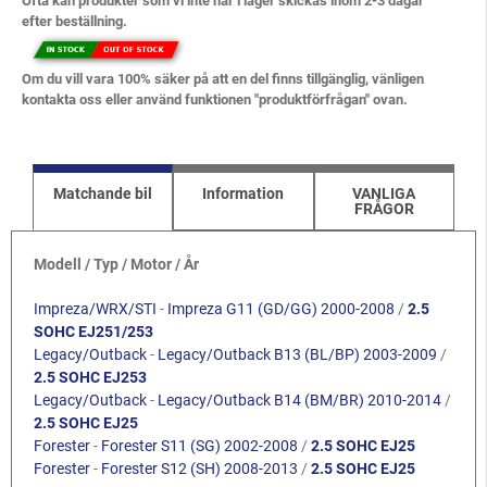
Ofta kan produkter som vi inte har i lager skickas inom 2-3 dagar
efter beställning.
Om du vill vara 100% säker på att en del finns tillgänglig, vänligen
kontakta oss eller använd funktionen "produktförfrågan" ovan.
Matchande bil
Information
VANLIGA
FRÅGOR
Modell / Typ / Motor / År
Impreza/WRX/STI
-
Impreza G11 (GD/GG) 2000-2008
/
2.5
SOHC EJ251/253
Legacy/Outback
-
Legacy/Outback B13 (BL/BP) 2003-2009
/
2.5 SOHC EJ253
Legacy/Outback
-
Legacy/Outback B14 (BM/BR) 2010-2014
/
2.5 SOHC EJ25
Forester
-
Forester S11 (SG) 2002-2008
/
2.5 SOHC EJ25
Forester
-
Forester S12 (SH) 2008-2013
/
2.5 SOHC EJ25