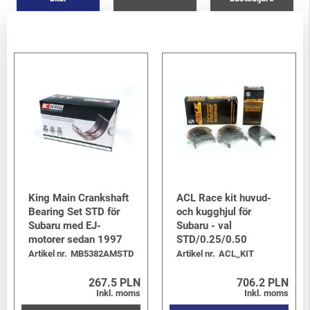
King Main Crankshaft
ACL Race kit huvud-
Bearing Set STD för
och kugghjul för
Subaru med EJ-
Subaru - val
motorer sedan 1997
STD/0.25/0.50
Artikel nr.
MB5382AMSTD
Artikel nr.
ACL_KIT
267.5 PLN
706.2 PLN
Inkl. moms
Inkl. moms