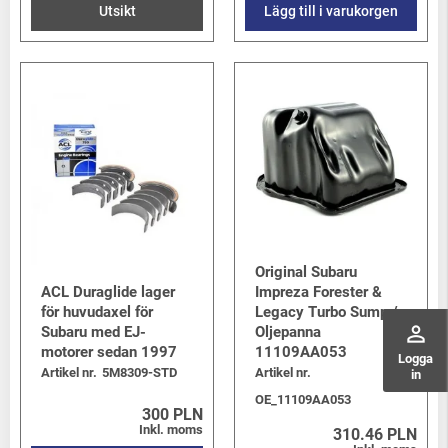
Utsikt
Lägg till i varukorgen
Original Subaru
ACL Duraglide lager
Impreza Forester &
för huvudaxel för
Legacy Turbo Sump /
perm_identity
Subaru med EJ-
Oljepanna
motorer sedan 1997
11109AA053
Logga
Artikel nr.
5M8309-STD
Artikel nr.
in
OE_11109AA053
300 PLN
Inkl. moms
310.46 PLN