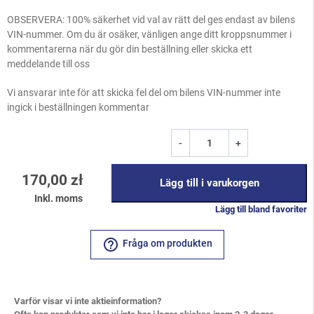
OBSERVERA: 100% säkerhet vid val av rätt del ges endast av bilens
VIN-nummer. Om du är osäker, vänligen ange ditt kroppsnummer i
kommentarerna när du gör din beställning eller skicka ett
meddelande till oss
Vi ansvarar inte för att skicka fel del om bilens VIN-nummer inte
ingick i beställningen kommentar
-
+
170,00 zł
Lägg till i varukorgen
Inkl. moms
Lägg till bland favoriter
help_outline
Fråga om produkten
Varför visar vi inte aktieinformation?