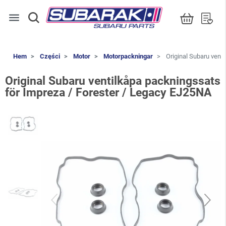
menu
Hem
Części
Motor
Motorpackningar
Original Subaru vent
Original Subaru ventilkåpa packningssats
för Impreza / Forester / Legacy EJ25NA