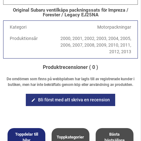
Original Subaru ventilkåpa packningssats för Impreza /
Forester / Legacy EJ25NA
Kategori
Motorpackningar
Produktionsår
2000, 2001, 2002, 2003, 2004, 2005,
2006, 2007, 2008, 2009, 2010, 2011,
2012, 2013
Produktrecensioner
( 0 )
De omdömen som finns på webbplatsen har lagts till av registrerade kunder i
butiken, men har inte bekräftats genom köp eller användning av produkten.
Bli först med att skriva en recension
edit
Toppdelar till
Bästa
Toppkategorier
bilar
bästsäljare