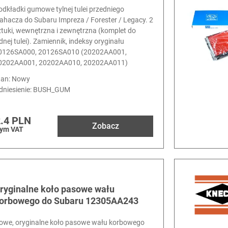
odkładki gumowe tylnej tulei przedniego
ahacza do Subaru Impreza / Forester / Legacy. 2
ztuki, wewnętrzna i zewnętrzna (komplet do
ednej tulei). Zamiennik, indeksy oryginału
0126SA000, 20126SA010 (20202AA001,
0202AA001, 20202AA010, 20202AA011)
tan: Nowy
dniesienie:
BUSH_GUM
.4 PLN
Zobacz
tym VAT
ryginalne koło pasowe wału
orbowego do Subaru 12305AA243
owe, oryginalne koło pasowe wału korbowego