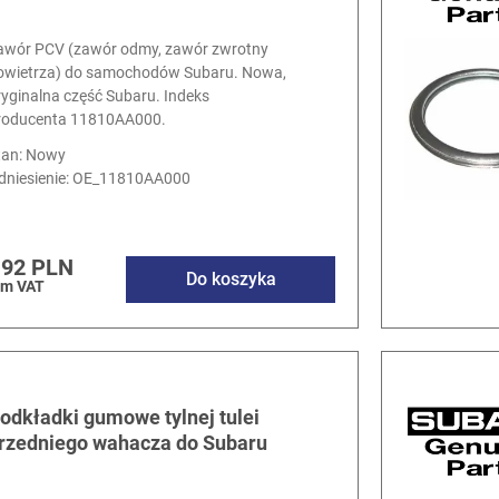
awór PCV (zawór odmy, zawór zwrotny
owietrza) do samochodów Subaru. Nowa,
ryginalna część Subaru. Indeks
roducenta 11810AA000.
tan: Nowy
dniesienie:
OE_11810AA000
.92 PLN
Do koszyka
ym VAT
odkładki gumowe tylnej tulei
rzedniego wahacza do Subaru