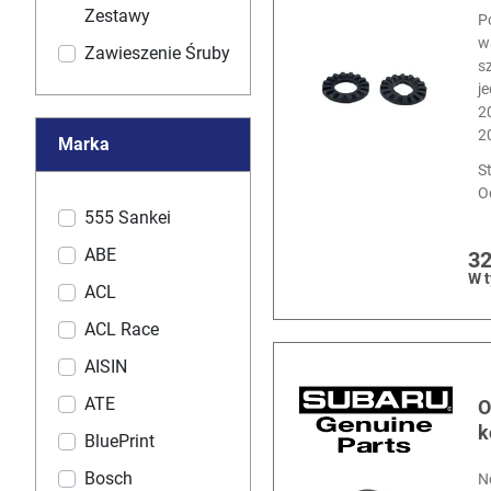
Zestawy
P
w
Zawieszenie Śruby
s
j
2
2
Marka
S
O
555 Sankei
ABE
32
W 
ACL
ACL Race
AISIN
ATE
O
k
BluePrint
Bosch
N