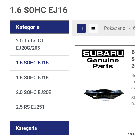
1.6 SOHC EJ16
Kategorie
Pokazano 1-16
2.0 Turbo GT
EJ20G/205
B
S
1.6 SOHC EJ16
2
B
1.8 SOHC EJ18
I
c
2.0 SOHC EJ20E
S
O
2.5 RS EJ251
Kategoria
20