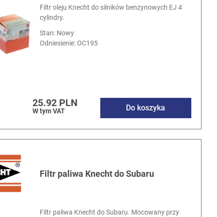
Filtr oleju Knecht do silników benzynowych EJ 4
cylindry.
Stan: Nowy
Odniesienie:
OC195
25.92 PLN
Do koszyka
W tym VAT
Filtr paliwa Knecht do Subaru
Filtr paliwa Knecht do Subaru. Mocowany przy