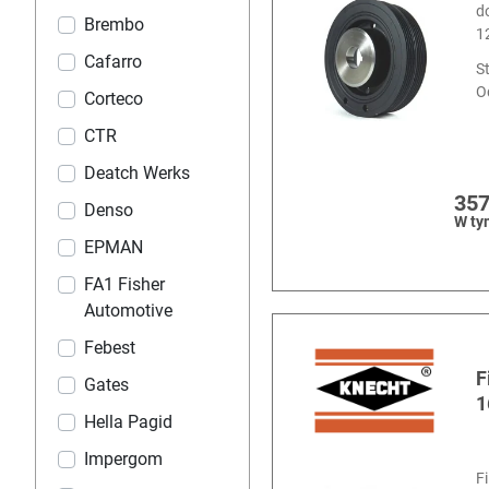
d
Brembo
1
Cafarro
S
O
Corteco
CTR
Deatch Werks
357
Denso
W ty
EPMAN
FA1 Fisher
Automotive
Febest
F
Gates
1
Hella Pagid
Impergom
F