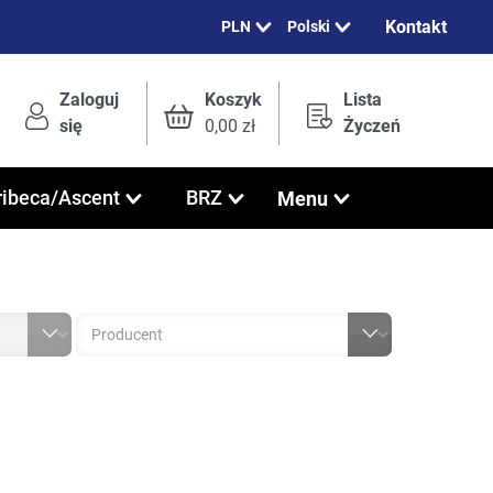
Kontakt
Polski
Zaloguj
Koszyk
Lista
się
0,00 zł
Życzeń
Menu
ribeca/Ascent
BRZ