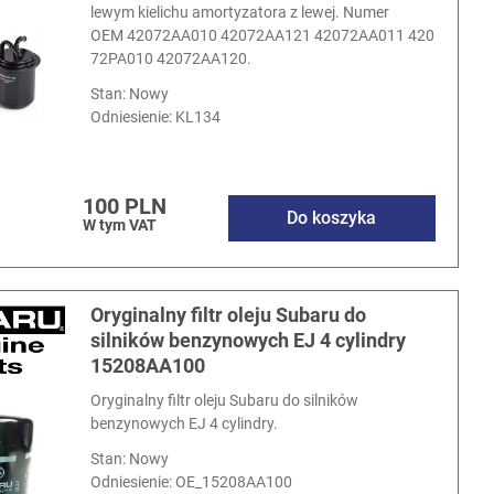
lewym kielichu amortyzatora z lewej. Numer
OEM 42072AA010 42072AA121 42072AA011 420
72PA010 42072AA120.
Stan: Nowy
Odniesienie:
KL134
100 PLN
Do koszyka
W tym VAT
Oryginalny filtr oleju Subaru do
silników benzynowych EJ 4 cylindry
15208AA100
Oryginalny filtr oleju Subaru do silników
benzynowych EJ 4 cylindry.
Stan: Nowy
Odniesienie:
OE_15208AA100