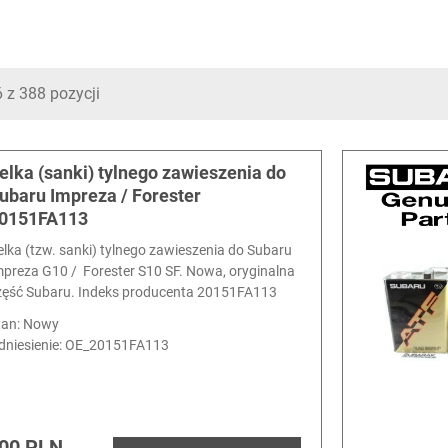
 z 388 pozycji
elka (sanki) tylnego zawieszenia do
ubaru Impreza / Forester
0151FA113
elka (tzw. sanki) tylnego zawieszenia do Subaru
mpreza G10 / Forester S10 SF. Nowa, oryginalna
zęść Subaru. Indeks producenta 20151FA113
tan: Nowy
dniesienie:
OE_20151FA113
00 PLN