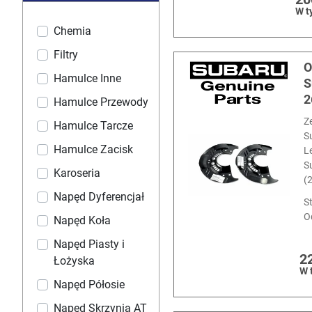
W t
Chemia
Filtry
O
Hamulce Inne
S
2
Hamulce Przewody
Z
Hamulce Tarcze
S
Hamulce Zacisk
L
S
Karoseria
(
Napęd Dyferencjał
S
O
Napęd Koła
Napęd Piasty i
2
Łożyska
W 
Napęd Półosie
Napęd Skrzynia AT