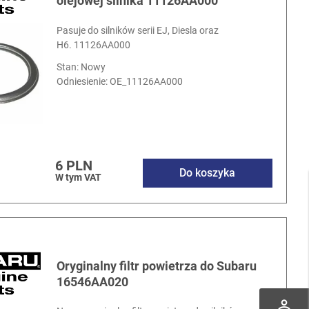
olejowej silnika 11126AA000
Pasuje do silników serii EJ, Diesla oraz
H6. 11126AA000
Stan: Nowy
Odniesienie:
OE_11126AA000
6 PLN
Do koszyka
W tym VAT
Oryginalny filtr powietrza do Subaru
16546AA020
perm_identity