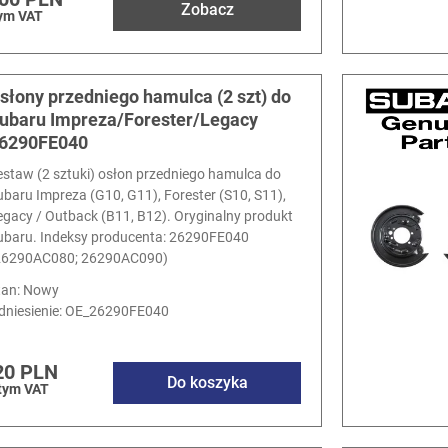
Zobacz
ym VAT
słony przedniego hamulca (2 szt) do
ubaru Impreza/Forester/Legacy
6290FE040
estaw (2 sztuki) osłon przedniego hamulca do
ubaru Impreza (G10, G11), Forester (S10, S11),
egacy / Outback (B11, B12). Oryginalny produkt
ubaru. Indeksy producenta: 26290FE040
26290AC080; 26290AC090)
tan: Nowy
dniesienie:
OE_26290FE040
20 PLN
Do koszyka
tym VAT