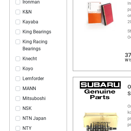
Ironman
I
p
K&N
o
Kayaba
2
S
King Bearings
O
King Racing
Bearings
37
Knecht
W 
Koyo
Lemforder
O
MANN
S
Mitsuboshi
O
NSK
k
NTN Japan
p
p
NTY