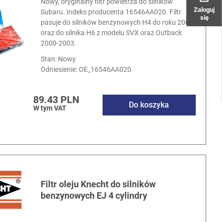
Nowy, oryginalny filtr powietrza do silników
Zaloguj
Subaru. Indeks producenta 16546AA020. Filtr
się
pasuje do silników benzynowych H4 do roku 2008
oraz do silnika H6 z modelu SVX oraz Outback
2000-2003.
Stan: Nowy
Odniesienie:
OE_16546AA020
89.43 PLN
Do koszyka
W tym VAT
Filtr oleju Knecht do silników
benzynowych EJ 4 cylindry