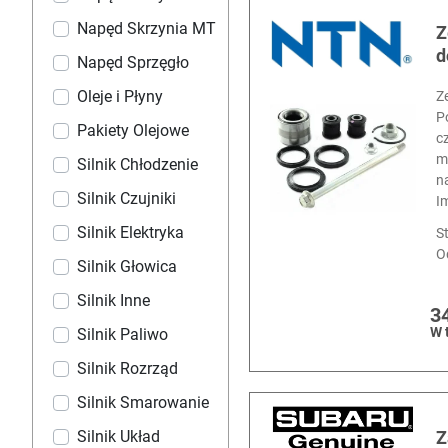
Napęd Skrzynia MT
Z
d
Napęd Sprzęgło
Oleje i Płyny
Z
P
Pakiety Olejowe
c
m
Silnik Chłodzenie
n
Silnik Czujniki
I
Silnik Elektryka
S
O
Silnik Głowica
Silnik Inne
3
W 
Silnik Paliwo
Silnik Rozrząd
Silnik Smarowanie
Z
Silnik Układ