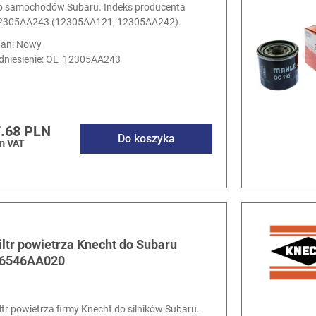
o samochodów Subaru. Indeks producenta
2305AA243 (12305AA121; 12305AA242).
tan: Nowy
dniesienie:
OE_12305AA243
.68 PLN
Do koszyka
m VAT
iltr powietrza Knecht do Subaru
6546AA020
iltr powietrza firmy Knecht do silników Subaru.