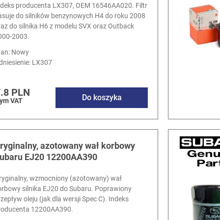
ndeks producenta LX307, OEM 16546AA020. Filtr
asuje do silników benzynowych H4 do roku 2008
raz do silnika H6 z modelu SVX oraz Outback
000-2003.
tan: Nowy
dniesienie:
LX307
.8 PLN
Do koszyka
tym VAT
ryginalny, azotowany wał korbowy
ubaru EJ20 12200AA390
ryginalny, wzmocniony (azotowany) wał
orbowy silnika EJ20 do Subaru. Poprawiony
rzepływ oleju (jak dla wersji Spec C). Indeks
roducenta 12200AA390.