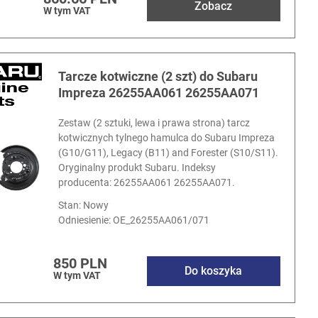
Zobacz
W tym VAT
Tarcze kotwiczne (2 szt) do Subaru
Impreza 26255AA061 26255AA071
Zestaw (2 sztuki, lewa i prawa strona) tarcz
kotwicznych tylnego hamulca do Subaru Impreza
(G10/G11), Legacy (B11) and Forester (S10/S11).
Oryginalny produkt Subaru. Indeksy
producenta: 26255AA061 26255AA071.
Stan: Nowy
Odniesienie:
OE_26255AA061/071
850 PLN
Do koszyka
W tym VAT