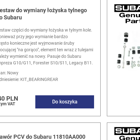
estaw do wymiany łożyska tylnego
o Subaru
estaw części do wymiany łożyska w tylnym kole.
onieważ przy jego wymianie bardzo
zęsto konieczne jest wyjmowanie śruby
ocującej "na gorąco", element ten wraz z tulejami
ależy wymienić na nowy. Pasuje do Subaru
mpreza G10/G11, Forester S10/S11, Legacy B11.
tan: Nowy
dniesienie:
KIT_BEARINGREAR
40 PLN
Do koszyka
tym VAT
awór PCV do Subaru 11810AA000