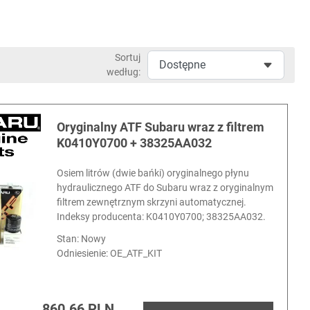
Sortuj
według:
Oryginalny ATF Subaru wraz z filtrem
K0410Y0700 + 38325AA032
Osiem litrów (dwie bańki) oryginalnego płynu
hydraulicznego ATF do Subaru wraz z oryginalnym
filtrem zewnętrznym skrzyni automatycznej.
Indeksy producenta: K0410Y0700; 38325AA032.
Stan: Nowy
Odniesienie:
OE_ATF_KIT
860.66 PLN