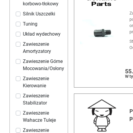
korbowo-tłokowy
Z
Silnik Uszczelki
p
Tuning
o
p
Układ wydechowy
S
Zawieszenie
O
Amortyzatory
Zawieszenie Górne
Mocowania/Osłony
55
W t
Zawieszenie
Kierowanie
Zawieszenie
Stabilizator
P
Zawieszenie
p
Wahacze Tuleje
Zawieszenie