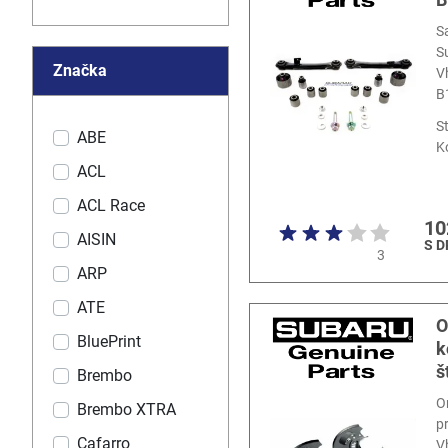
S
S
Značka
V
B
S
ABE
K
ACL
ACL Race
10
AISIN
S 
3
ARP
ATE
O
BluePrint
k
š
Brembo
O
Brembo XTRA
p
Cafarro
V