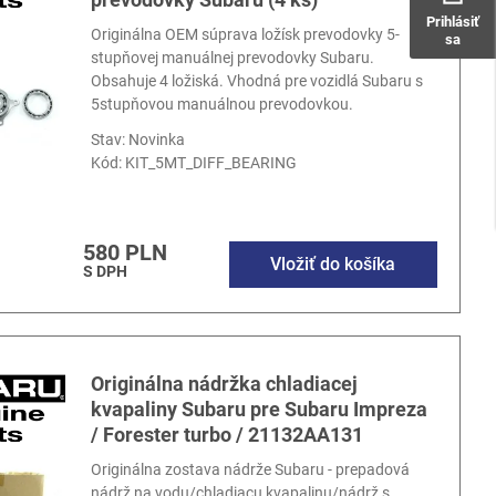
Prihlásiť
Originálna OEM súprava ložísk prevodovky 5-
sa
stupňovej manuálnej prevodovky Subaru.
Obsahuje 4 ložiská. Vhodná pre vozidlá Subaru s
5stupňovou manuálnou prevodovkou.
Stav: Novinka
Kód:
KIT_5MT_DIFF_BEARING
580 PLN
Vložiť do košíka
S DPH
Originálna nádržka chladiacej
kvapaliny Subaru pre Subaru Impreza
/ Forester turbo / 21132AA131
Originálna zostava nádrže Subaru - prepadová
nádrž na vodu/chladiacu kvapalinu/nádrž s