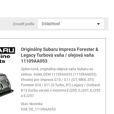
Zoradiť podľa:
Originálny Subaru Impreza Forester &
Legacy Turbová vaňa / olejová vaňa
11109AA053
Úplne nová, originálna olejová vaňa Subaru so
zátkou. Index OEM 11109AA053 (11109AA052).
Vhodný pre: Impreza G10 / G11 (GT, WRX, STI)
Forester S10 / S11 (S Turbo, XT) Legacy / Outback
B13 (turbo verzie) s motormi EJ205, EJ207, EJ255
a EJ257.
Stav: Novinka
Kód:
OE_11109AA053