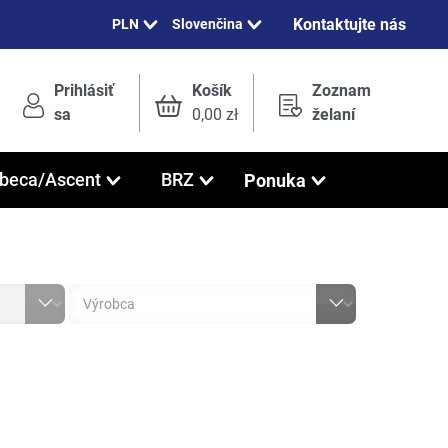
Kontaktujte nás
Slovenčina
Prihlásiť
Košík
Zoznam
sa
0,00 zł
želaní
Ponuka
ibeca/Ascent
BRZ