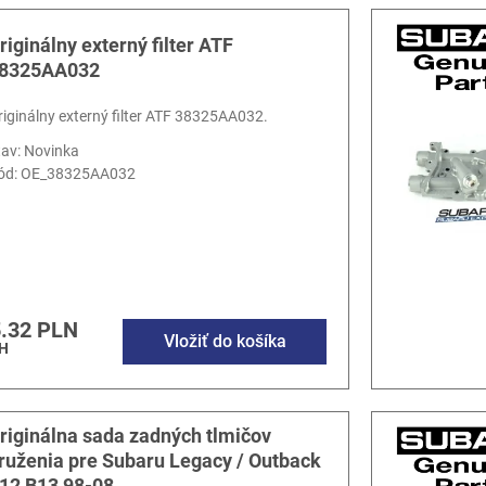
riginálny externý filter ATF
8325AA032
riginálny externý filter ATF 38325AA032.
tav: Novinka
ód:
OE_38325AA032
.32 PLN
Vložiť do košíka
H
riginálna sada zadných tlmičov
ruženia pre Subaru Legacy / Outback
12 B13 98-08