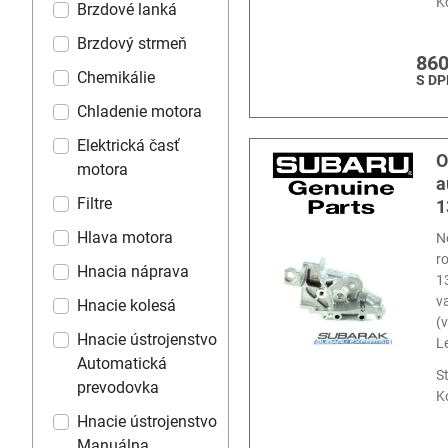
K
Brzdové lanká
Brzdový strmeň
860
Chemikálie
S DP
Chladenie motora
Elektrická časť
O
motora
a
Filtre
1
Hlava motora
N
r
Hnacia náprava
1
v
Hnacie kolesá
(
Hnacie ústrojenstvo
L
Automatická
S
prevodovka
K
Hnacie ústrojenstvo
Manuálna