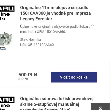
Originálne 11mm olejové čerpadlo
15010AA360 je vhodné pre Impreza
Legacy Forester
Úplne nové, originálne olejové čerpadlo Subaru 11
mm. Index OEM 15010AA360.
Stav: Novinka
Kód:
OE_15010AA360
500 PLN
Vložiť do košíka
S DPH
Originálna súprava ložísk prevodovej
skrine 5-stupňovej manuálnej
perm_identity
prevodovky Subaru (4 ks)