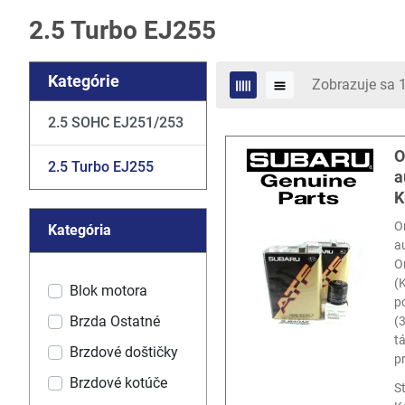
2.5 Turbo EJ255
Kategórie
Zobrazuje sa 1
2.5 SOHC EJ251/253
O
2.5 Turbo EJ255
a
K
O
Kategória
a
O
(
Blok motora
po
Brzda Ostatné
(
t
Brzdové doštičky
p
Brzdové kotúče
S