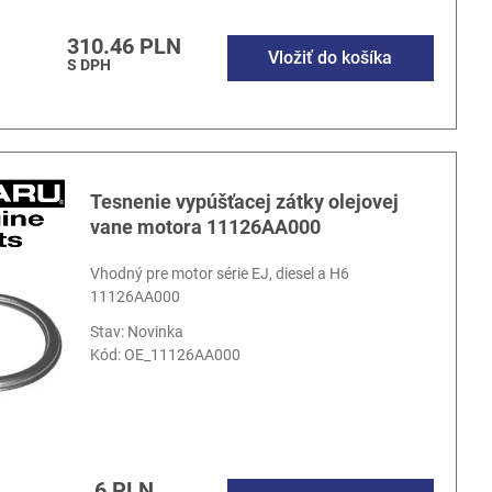
310.46 PLN
Vložiť do košíka
S DPH
Tesnenie vypúšťacej zátky olejovej
vane motora 11126AA000
Vhodný pre motor série EJ, diesel a H6
11126AA000
Stav: Novinka
Kód:
OE_11126AA000
6 PLN