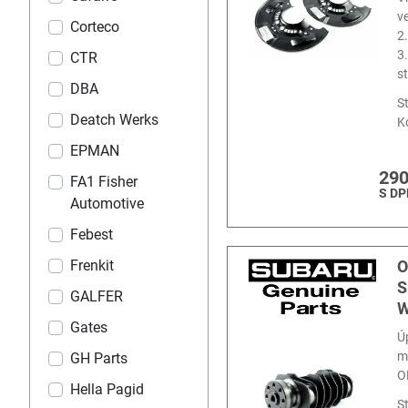
v
Corteco
2
3
CTR
s
DBA
S
Deatch Werks
K
EPMAN
290
FA1 Fisher
S DP
Automotive
Febest
O
Frenkit
S
GALFER
W
Gates
Ú
m
GH Parts
O
Hella Pagid
S