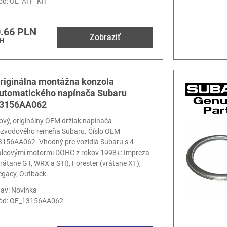
ód:
OE_ATF_KIT
.66 PLN
Zobraziť
H
riginálna montážna konzola
utomatického napínača Subaru
3156AA062
ový, originálny OEM držiak napínača
ozvodového remeňa Subaru. Číslo OEM
3156AA062. Vhodný pre vozidlá Subaru s 4-
alcovými motormi DOHC z rokov 1998+: Impreza
vrátane GT, WRX a STI), Forester (vrátane XT),
egacy, Outback.
tav: Novinka
ód:
OE_13156AA062