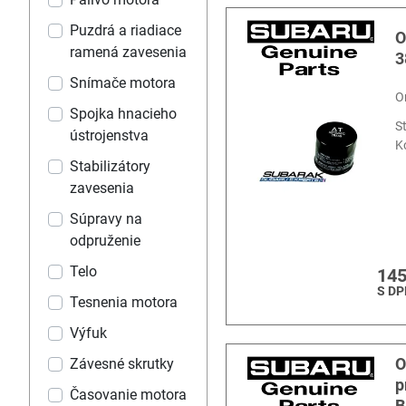
Puzdrá a riadiace
O
ramená zavesenia
3
Snímače motora
O
Spojka hnacieho
S
ústrojenstva
K
Stabilizátory
zavesenia
Súpravy na
odpruženie
Telo
145
S DP
Tesnenia motora
Výfuk
O
Závesné skrutky
p
Časovanie motora
B