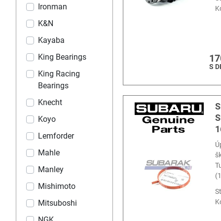
Ironman
K
K&N
Kayaba
King Bearings
17
S 
King Racing
Bearings
Knecht
S
S
Koyo
1
Lemforder
Ú
Mahle
š
T
Manley
(
Mishimoto
S
K
Mitsuboshi
NGK