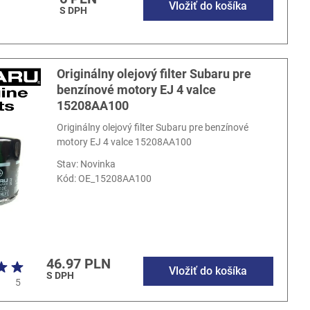
Vložiť do košíka
S DPH
Originálny olejový filter Subaru pre
benzínové motory EJ 4 valce
15208AA100
Originálny olejový filter Subaru pre benzínové
motory EJ 4 valce 15208AA100
Stav: Novinka
Kód:
OE_15208AA100
46.97 PLN
Vložiť do košíka
S DPH
5