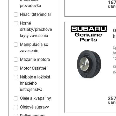
167
prevodovka
S DP
Hnací diferenciál
Horné
držiaky/prachové
O
kryty zavesenia
h
Manipulácia so
Ú
zavesením
h
1
Mazanie motora
S
Motor Ostatné
K
Náboje a ložiská
hnacieho
ústrojenstva
357
Oleje a kvapaliny
S DP
Olejové súpravy
Palivo motora