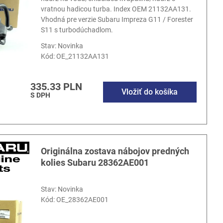
vratnou hadicou turba. Index OEM 21132AA131.
Vhodná pre verzie Subaru Impreza G11 / Forester
S11 s turbodúchadlom.
Stav: Novinka
Kód:
OE_21132AA131
335.33 PLN
Vložiť do košíka
S DPH
Originálna zostava nábojov predných
kolies Subaru 28362AE001
Stav: Novinka
Kód:
OE_28362AE001