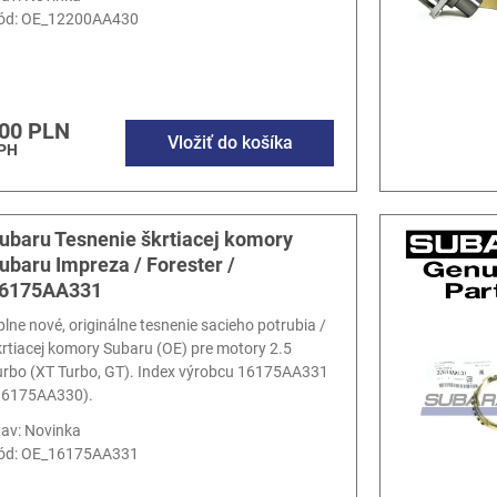
ód:
OE_12200AA430
00 PLN
Vložiť do košíka
DPH
ubaru Tesnenie škrtiacej komory
ubaru Impreza / Forester /
6175AA331
plne nové, originálne tesnenie sacieho potrubia /
krtiacej komory Subaru (OE) pre motory 2.5
urbo (XT Turbo, GT). Index výrobcu 16175AA331
16175AA330).
tav: Novinka
ód:
OE_16175AA331