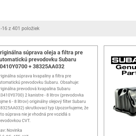
-16 z 401 položiek
riginálna súprava oleja a filtra pre
utomatickú prevodovku Subaru
0410Y0700 + 38325AA032
riginálna súprava kvapaliny a filtra pre
utomatickú prevodovku Subaru. Obsahuje:
riginálna prevodová kvapalina Subaru
K0410Y0700) 2 kanistre - 8 litrov (prevodovka
jme 6 - 8 litrov) originálny olejový filter Subaru
38325AA032) skrutkovací typ Upozorňujeme, že
áto súprava nie je vhodná pre vozidlá s
revodovkou CVT.
tav: Novinka