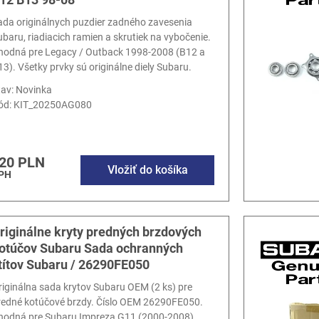
ada originálnych puzdier zadného zavesenia
ubaru, riadiacich ramien a skrutiek na vybočenie.
hodná pre Legacy / Outback 1998-2008 (B12 a
13). Všetky prvky sú originálne diely Subaru.
tav: Novinka
ód:
KIT_20250AG080
20 PLN
Vložiť do košíka
DPH
riginálne kryty predných brzdových
otúčov Subaru Sada ochranných
títov Subaru / 26290FE050
riginálna sada krytov Subaru OEM (2 ks) pre
redné kotúčové brzdy. Číslo OEM 26290FE050.
hodná pre Subaru Impreza G11 (2000-2008)