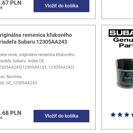
.67 PLN
Vložiť do košíka
H
riginálna remenica kľukového
riadeľa Subaru 12305AA243
plne nová, originálna remenica kľukového
riadeľa Subaru. Index OE
2305AA243(12305AA121; 12305AA242)
tav: Novinka
ód:
OE_12305AA243
.68 PLN
Vložiť do košíka
H