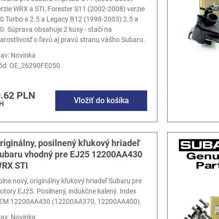
erzie WRX a STI, Forester S11 (2002-2008) verzie
.0 Turbo a 2.5 a Legacy B12 (1998-2003) 2.5 a
.0. Súprava obsahuje 2 kusy - stačí na
tarostlivosť o ľavú aj pravú stranu vášho Subaru.
tav: Novinka
ód:
OE_26290FE050
.62 PLN
Vložiť do košíka
H
riginálny, posilnený kľukový hriadeľ
ubaru vhodný pre EJ25 12200AA430
RX STI
plne nový, originálny kľukový hriadeľ Subaru pre
otory EJ25. Posilnený, indukčne kalený. Index
EM 12200AA430 (12200AA370, 12200AA400).
tav: Novinka