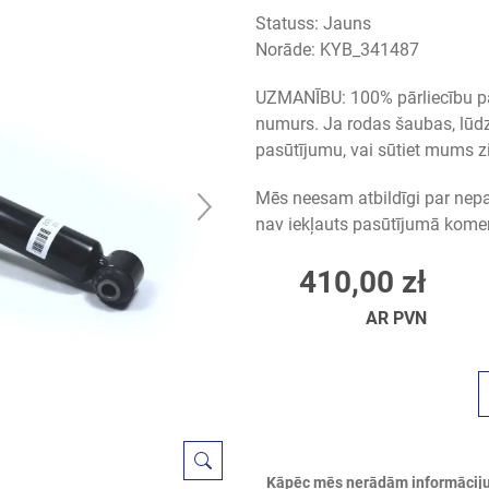
Statuss: Jauns
Norāde:
KYB_341487
UZMANĪBU: 100% pārliecību par
numurs. Ja rodas šaubas, lūdz
pasūtījumu, vai sūtiet mums z
Mēs neesam atbildīgi par nep
nav iekļauts pasūtījumā kome
410,00 zł
AR PVN
Kāpēc mēs nerādām informāciju