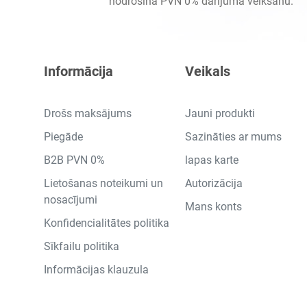
nodrošina PVN 0% darījuma veikšanu.
Informācija
Veikals
Drošs maksājums
Jauni produkti
Piegāde
Sazināties ar mums
B2B PVN 0%
lapas karte
Lietošanas noteikumi un
Autorizācija
nosacījumi
Mans konts
Konfidencialitātes politika
Sīkfailu politika
Informācijas klauzula