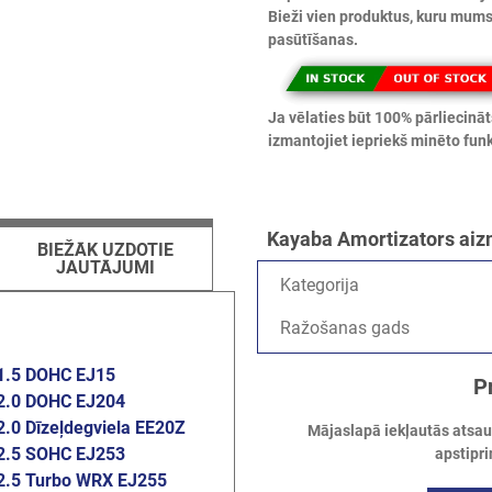
Bieži vien produktus, kuru mums 
pasūtīšanas.
Ja vēlaties būt 100% pārliecināt
izmantojiet iepriekš minēto funk
Kayaba Amortizators aiz
BIEŽĀK UZDOTIE
JAUTĀJUMI
Kategorija
Ražošanas gads
1.5 DOHC EJ15
P
2.0 DOHC EJ204
2.0 Dīzeļdegviela EE20Z
Mājaslapā iekļautās atsauks
2.5 SOHC EJ253
apstipri
2.5 Turbo WRX EJ255