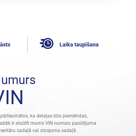
lāsts
Laika taupīšana
umurs
VIN
 pārliecinātos, ka detaļas būs piemērotas,
labāk ir atsūtīt mums VIN numuru pasūtījuma
entāru sadaļā vai ziņojuma sadaļā.