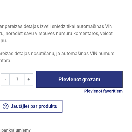
 pareizās detaļas izvēli sniedz tikai automašīnas VIN
u, norādiet savu virsbūves numuru komentāros, veicot
iņu.
areizas detaļas nosūtīšanu, ja automašīnas VIN numurs
ntārā.
Pievienot grozam
-
+
Pievienot favorītiem
help_outline
Jautājiet par produktu
 par krājumiem?