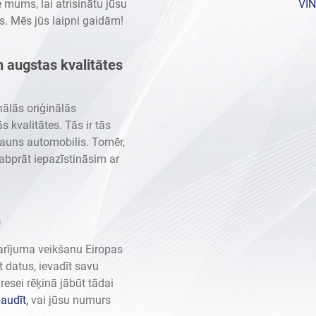
e mums, lai atrisinātu jūsu
VIN
s. Mēs jūs laipni gaidām!
n augstas kvalitātes
ālās oriģinālās
s kvalitātes. Tās ir tās
jauns automobilis. Tomēr,
labprāt iepazīstināsim ar
m
rījuma veikšanu Eiropas
 datus, ievadīt savu
sei rēķinā jābūt tādai
audīt,
vai jūsu numurs