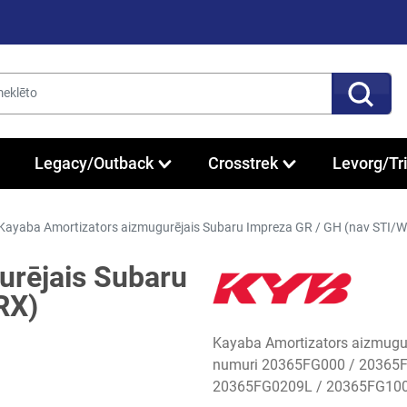
Legacy/Outback
Crosstrek
Levorg/Tr
Kayaba Amortizators aizmugurējais Subaru Impreza GR / GH (nav STI/
urējais Subaru
RX)
Kayaba Amortizators aizmugu
numuri 20365FG000 / 20365
20365FG0209L / 20365FG100