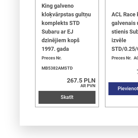
King galveno
kloķvārpstas gultņu
ACL Race 
komplekts STD
galvenais
Subaru ar EJ
stienis Su
dzinējiem kopš
izvēle
1997. gada
STD/0.25/
Preces Nr.
Preces Nr.
A
MB5382AMSTD
267.5 PLN
AR PVN
Pievieno
Skatīt