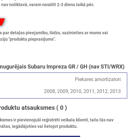
nav noliktavā, varam nosūtīt 2-3 dienu laikā pēc
s par detaļas pieejamību, lūdzu, sazinieties ar mums vai
ciju "produkta pieprasījums".
mugurējais Subaru Impreza GR / GH (nav STI/WRX)
Piekares amortizatori
2008, 2009, 2010, 2011, 2012, 2013
roduktu atsauksmes
( 0 )
mes ir pievienojuši reģistrēti veikala klienti, taču tās nav
nātas, iegādājoties vai lietojot produktu.