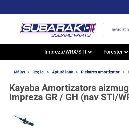
Impreza/WRX/STI
Forester
Mājas
Części
Apturēšana
Piekares amortizatori
Kayaba Amortizators aizmug
Impreza GR / GH (nav STI/W