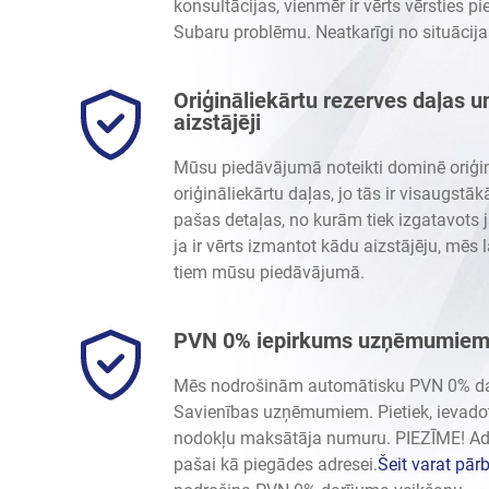
konsultācijas, vienmēr ir vērts vērsties pi
Subaru problēmu. Neatkarīgi no situācija
Oriģināliekārtu rezerves daļas u
aizstājēji
Mūsu piedāvājumā noteikti dominē oriģin
oriģināliekārtu daļas, jo tās ir visaugstākā
pašas detaļas, no kurām tiek izgatavots 
ja ir vērts izmantot kādu aizstājēju, mēs 
tiem mūsu piedāvājumā.
PVN 0% iepirkums uzņēmumie
Mēs nodrošinām automātisku PVN 0% da
Savienības uzņēmumiem. Pietiek, ievadot
nodokļu maksātāja numuru. PIEZĪME! Adre
pašai kā piegādes adresei.
Šeit varat pārb