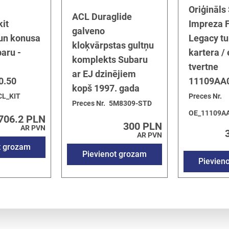
Oriģināls
ACL Duraglide
kit
Impreza F
galveno
 un konusa
Legacy tu
kloķvārpstas gultņu
baru -
kartera / 
komplekts Subaru
tvertne
ar EJ dzinējiem
0.50
11109AA
kopš 1997. gada
CL_KIT
Preces Nr.
Preces Nr.
5M8309-STD
OE_11109A
706.2 PLN
300 PLN
AR PVN
AR PVN
t grozam
Pievienot grozam
Pievien