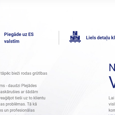
Piegāde uz ES
Liels detaļu k
valstīm
N
 tāpēc bieži rodas grūtības
ms - daudzi Plejādes
 saskārušies ar šādām
aģējot tieši uz to klientu
Lai
ādas problēmas. Tā kā
vis
ms un profesionālas
kom