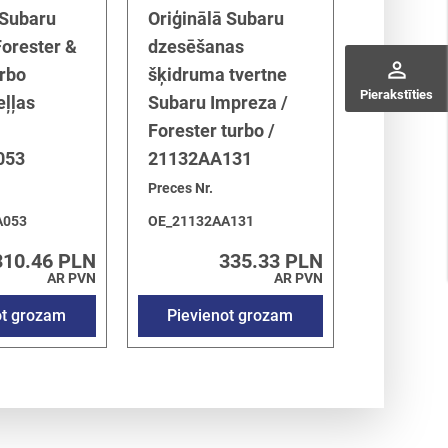
 Subaru
Oriģinālā Subaru
orester &
dzesēšanas
perm_identity
rbo
šķidruma tvertne
Pierakstīties
eļļas
Subaru Impreza /
Forester turbo /
053
21132AA131
Preces Nr.
A053
OE_21132AA131
310.46 PLN
335.33 PLN
AR PVN
AR PVN
ot grozam
Pievienot grozam