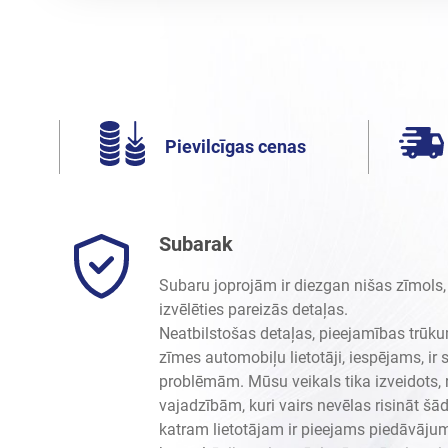
Pievilcīgas cenas
Subarak
Subaru joprojām ir diezgan nišas zīmols,
izvēlēties pareizās detaļas.
Neatbilstošas detaļas, pieejamības trūku
zīmes automobiļu lietotāji, iespējams, ir
problēmām. Mūsu veikals tika izveidots, re
vajadzībām, kuri vairs nevēlas risināt š
katram lietotājam ir pieejams piedāvāju