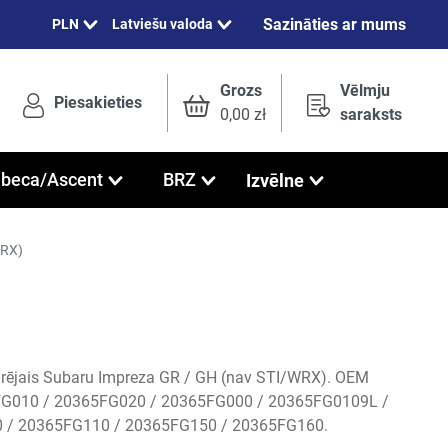
Sazināties ar mums
Latviešu valoda
Grozs
Vēlmju
Piesakieties
0,00 zł
saraksts
Izvēlne
ibeca/Ascent
BRZ
WRX)
rējais Subaru Impreza GR / GH (nav STI/WRX). OEM
FG010 / 20365FG020 / 20365FG000 / 20365FG0109L /
 / 20365FG110 / 20365FG150 / 20365FG160.