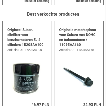
Inclusief belasting
Inclusief belasting
Best verkochte producten
Origineel Subaru-
Originele motorkopbout
oliefilter voor
voor Subaru met DOHC-
benzinemotoren EJ 4
en turbomotoren /
cilinders 15208AA100
11095AA160
Artikelnr.
OE_15208AA100
Artikelnr.
OE_11095AA160
46.97 PLN
32.93 PLN