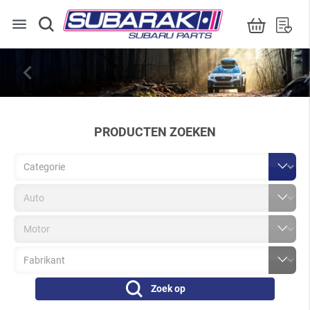
menu


PRODUCTEN ZOEKEN
Zoek op