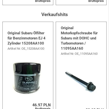
Bruttopreis
Bruttopreis
Verkaufshits
Original
Original Subaru Ölfilter
Motorkopfschraube für
für Benzinmotoren EJ 4
Subaru mit DOHC und
Zylinder 15208AA100
Turbomotoren /
11095AA160
Artikel Nr.
OE_15208AA100
Artikel Nr.
OE_11095AA160
46.97 PLN
Bruttopreis