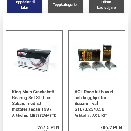
Toppdelar till
Bästa
Toppkategorier
bilar
bästsäljare
King Main Crankshaft
ACL Race kit huvud-
Bearing Set STD för
och kugghjul för
Subaru med EJ-
Subaru - val
motorer sedan 1997
STD/0.25/0.50
Artikel nr.
MB5382AMSTD
Artikel nr.
ACL_KIT
267.5 PLN
706.2 PLN