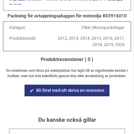
FA20F
Forester
-
Forester S14 (SJ) 2013-2018
/
2.5 DOHC FB25
Packning för avtappningspluggen för motorolja 803916010
Kategori
Filter, Motorpackningar
Produktionsår
2012, 2013, 2014, 2015, 2016, 2017,
2018, 2019, 2020
Produktrecensioner
( 0 )
De omdömen som finns på webbplatsen har lagts till av registrerade kunder i
butiken, men har inte bekräftats genom köp eller användning av produkten.
Bli först med att skriva en recension
edit
Du kanske också gillar