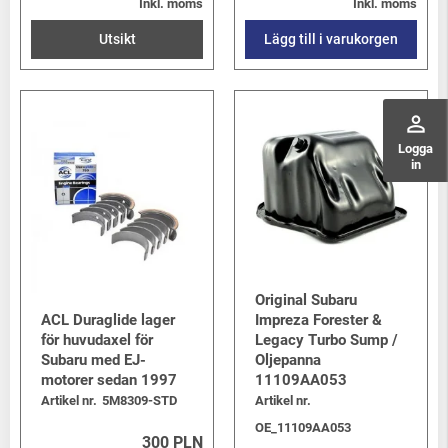
Inkl. moms
Inkl. moms
Utsikt
Lägg till i varukorgen
perm_identity
Logga
in
Original Subaru
ACL Duraglide lager
Impreza Forester &
för huvudaxel för
Legacy Turbo Sump /
Subaru med EJ-
Oljepanna
motorer sedan 1997
11109AA053
Artikel nr.
5M8309-STD
Artikel nr.
OE_11109AA053
300 PLN