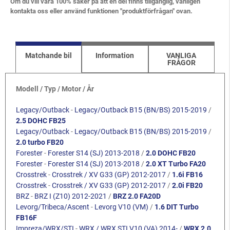
Om du vill vara 100% säker på att en del finns tillgänglig, vänligen
kontakta oss eller använd funktionen "produktförfrågan" ovan.
Matchande bil
Information
VANLIGA
FRÅGOR
Modell / Typ / Motor / År
Legacy/Outback
-
Legacy/Outback B15 (BN/BS) 2015-2019
/
2.5 DOHC FB25
Legacy/Outback
-
Legacy/Outback B15 (BN/BS) 2015-2019
/
2.0 turbo FB20
Forester
-
Forester S14 (SJ) 2013-2018
/
2.0 DOHC FB20
Forester
-
Forester S14 (SJ) 2013-2018
/
2.0 XT Turbo FA20
Crosstrek
-
Crosstrek / XV G33 (GP) 2012-2017
/
1.6i FB16
Crosstrek
-
Crosstrek / XV G33 (GP) 2012-2017
/
2.0i FB20
BRZ
-
BRZ I (Z10) 2012-2021
/
BRZ 2.0 FA20D
Levorg/Tribeca/Ascent
-
Levorg V10 (VM)
/
1.6 DIT Turbo
FB16F
Impreza/WRX/STI
-
WRX / WRX STI V10 (VA) 2014-
/
WRX 2.0