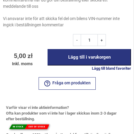
meddelande till oss
Vi ansvarar inte för att skicka fel del om bilens VIN-nummer inte
ingick i beställningen kommentar
-
+
5,00 zł
Lägg till i varukorgen
Inkl. moms
Lägg till bland favoriter
help_outline
Fråga om produkten
Varför visar vi inte aktieinformation?
Ofta kan produkter som vi inte har i lager skickas inom 2-3 dagar
efter beställning.