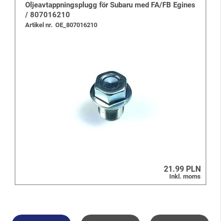
Oljeavtappningsplugg för Subaru med FA/FB Egines
/ 807016210
Artikel nr.
OE_807016210
21.99 PLN
Inkl. moms