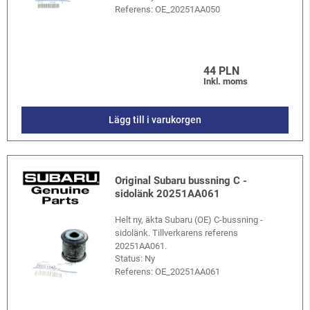
Referens:
OE_20251AA050
44 PLN
Inkl. moms
Lägg till i varukorgen
Original Subaru bussning C -
sidolänk 20251AA061
Helt ny, äkta Subaru (OE) C-bussning -
sidolänk. Tillverkarens referens
20251AA061.
Status: Ny
Referens:
OE_20251AA061