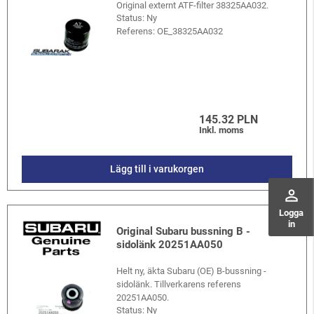
Original externt ATF-filter 38325AA032.
Status: Ny
Referens:
OE_38325AA032
145.32 PLN
Inkl. moms
Lägg till i varukorgen
perm_identity
Logga
in
Original Subaru bussning B -
sidolänk 20251AA050
Helt ny, äkta Subaru (OE) B-bussning -
sidolänk. Tillverkarens referens
20251AA050.
Status: Ny