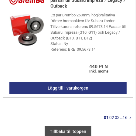
passar till Subaru Impreza / Legacy /
Outback
Ett par Brembo 260mm, högkvalitativa
främre bromsskivor för Subaru-fordon.
Tillverkarens referens 09.5673.14 Passar till
Subaru Impreza (G10, G11) och Legacy /
Outback (B10, B11, B12)
Status: Ny
Referens:
BRE_09.5673.14
440 PLN
Inkl. moms
Lägg till i varukorgen
N
01
02
03
…
16
keyboard_arrow_right
Tillbaka till toppen