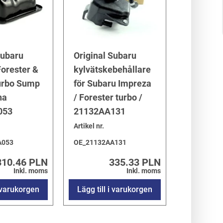
Subaru
Original Subaru
orester &
kylvätskebehållare
urbo Sump
för Subaru Impreza
na
/ Forester turbo /
053
21132AA131
Artikel nr.
A053
OE_21132AA131
310.46 PLN
335.33 PLN
Inkl. moms
Inkl. moms
i varukorgen
Lägg till i varukorgen