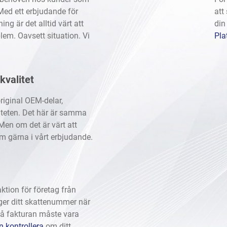
Med ett erbjudande för
att
ng är det alltid värt att
din
lem. Oavsett situation. Vi
Pla
kvalitet
riginal OEM-delar,
iteten. Det här är samma
Men om det är värt att
m gärna i vårt erbjudande.
tion för företag från
ger ditt skattenummer när
på fakturan måste vara
 kontrollera
om ditt