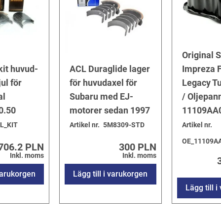
Original 
it huvud-
ACL Duraglide lager
Impreza F
ul för
för huvudaxel för
Legacy T
al
Subaru med EJ-
/ Oljepan
0.50
motorer sedan 1997
11109AA
L_KIT
Artikel nr.
5M8309-STD
Artikel nr.
OE_11109A
706.2 PLN
300 PLN
Inkl. moms
Inkl. moms
 varukorgen
Lägg till i varukorgen
Lägg till 