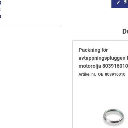
Bl
edit
5
5
0
D
Packning för
avtappningspluggen 
motorolja 803916010
Artikel nr.
OE_803916010