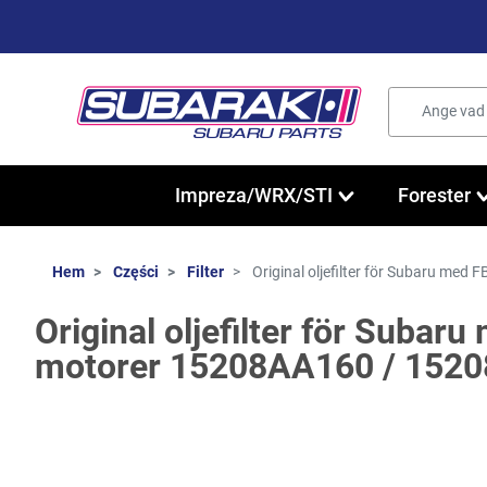
Impreza/WRX/STI
Forester
Hem
Części
Filter
Original oljefilter för Subaru me
Original oljefilter för Subaru
motorer 15208AA160 / 152