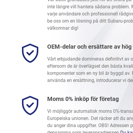
inte längre vill hantera sådana problem. 
varje användare och professionell rådgivni
be oss om en lösning på ditt Subaru-prob
välkomnar dig!
OEM-delar och ersättare av hög 
Vårt erbjudande domineras definitivt av o
eftersom de är överlägset den bästa kval
komponenter som en ny bil är byggd av. 
använda en ersättning, introducerar vi de
Moms 0% inköp för företag
Vi möjliggör automatisk moms 0%-transak
Europeiska unionen. Det räcker att du an
du anger dina uppgifter. OBS! Adressen 
densamma som leveransadressen.
Du kan