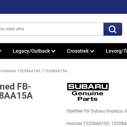
Legacy/Outback
Crosstrek
Levorg/T
d FB-motorer 15208AA160 / 15208AA15A
 med FB-
08AA15A
Oljefilter för Subaru Impreza,
motorer 15208AA160, 15208A