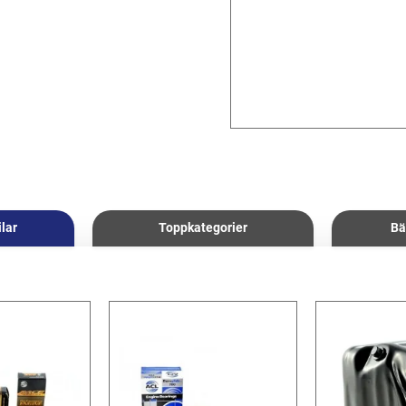
ilar
Toppkategorier
Bä