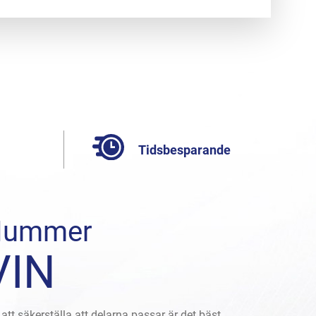
Tidsbesparande
Nummer
VIN
 att säkerställa att delarna passar är det bäst