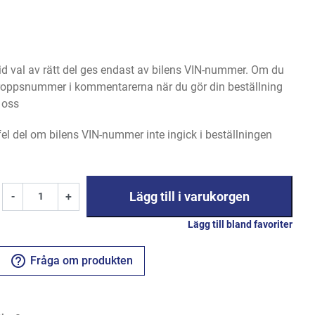
 val av rätt del ges endast av bilens VIN-nummer. Om du
 kroppsnummer i kommentarerna när du gör din beställning
l oss
 fel del om bilens VIN-nummer inte ingick i beställningen
Lägg till i varukorgen
-
+
Lägg till bland favoriter
help_outline
Fråga om produkten