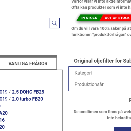
Varför visar vi inte aktieinforma
Ofta kan produkter som vi inte h
Om du vill vara 100% säker på att
funktionen "produktförfrågan" o
Original oljefilter fö
VANLIGA FRÅGOR
Kategori
Produktionsår
2019
/
2.5 DOHC FB25
2019
/
2.0 turbo FB20
0
De omdömen som finns på webbpl
FA20
inte bekräft
B16
B20