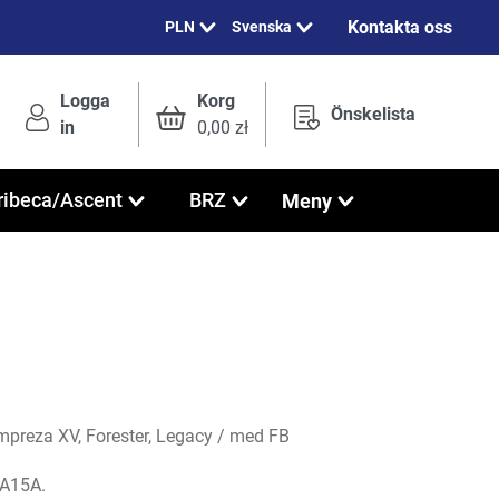
Kontakta oss
Svenska
Logga
Korg
Önskelista
in
0,00 zł
Meny
ribeca/Ascent
BRZ
 Impreza XV, Forester, Legacy / med FB
A15A.