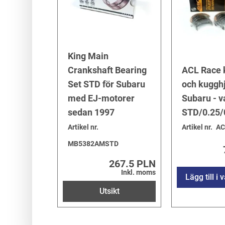
King Main
Crankshaft Bearing
ACL Race k
Set STD för Subaru
och kugghj
med EJ-motorer
Subaru - v
sedan 1997
STD/0.25/
Artikel nr.
Artikel nr.
AC
MB5382AMSTD
267.5 PLN
Inkl. moms
Lägg till i
Utsikt