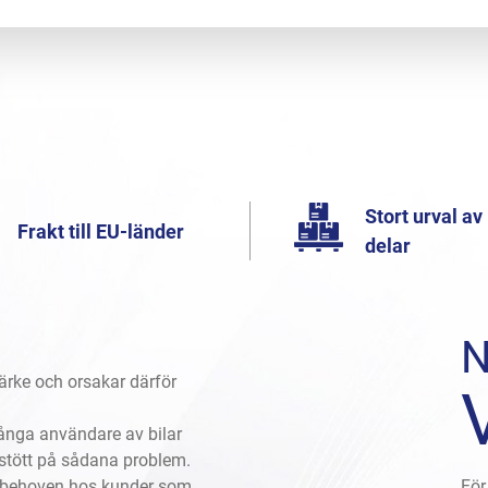
Stort urval av
Frakt till EU-länder
delar
ärke och orsakar därför
 många användare av bilar
 stött på sådana problem.
på behoven hos kunder som
För