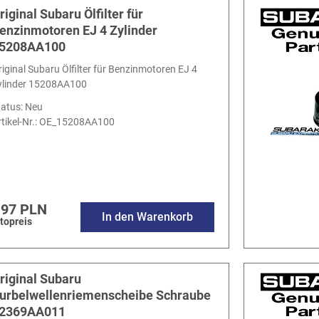
riginal Subaru Ölfilter für
enzinmotoren EJ 4 Zylinder
5208AA100
riginal Subaru Ölfilter für Benzinmotoren EJ 4
ylinder 15208AA100
tatus: Neu
tikel-Nr.:
OE_15208AA100
.97 PLN
In den Warenkorb
topreis
riginal Subaru
urbelwellenriemenscheibe Schraube
2369AA011