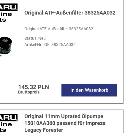
Original ATF-Außenfilter 38325AA032
Original ATF-Außenfilter 38325AA032.
Status: Neu
Artikel-Nr.:
OE_38325AA032
145.32 PLN
In den Warenkorb
Bruttopreis
Original 11mm Uprated Ölpumpe
15010AA360 passend für Impreza
Legacy Forester