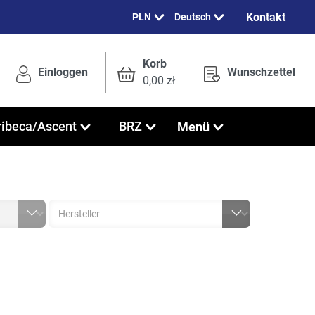
Kontakt
Deutsch
Korb
Einloggen
Wunschzettel
0,00 zł
Menü
ribeca/Ascent
BRZ