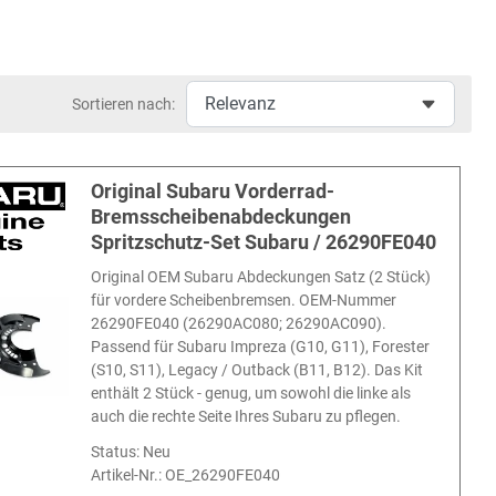
Sortieren nach:
Original Subaru Vorderrad-
Bremsscheibenabdeckungen
Spritzschutz-Set Subaru / 26290FE040
Original OEM Subaru Abdeckungen Satz (2 Stück)
für vordere Scheibenbremsen. OEM-Nummer
26290FE040 (26290AC080; 26290AC090).
Passend für Subaru Impreza (G10, G11), Forester
(S10, S11), Legacy / Outback (B11, B12). Das Kit
enthält 2 Stück - genug, um sowohl die linke als
auch die rechte Seite Ihres Subaru zu pflegen.
Status: Neu
Artikel-Nr.:
OE_26290FE040