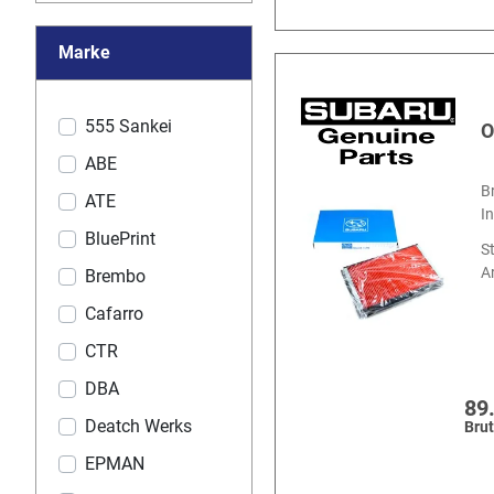
Marke
555 Sankei
O
ABE
B
ATE
I
BluePrint
S
Ar
Brembo
Cafarro
CTR
DBA
89
Deatch Werks
Brut
EPMAN