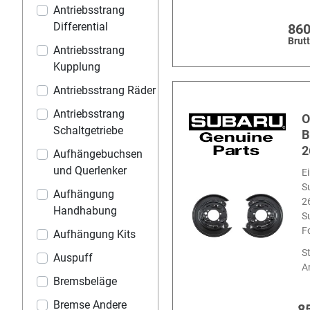
Antriebsstrang
Differential
860
Brut
Antriebsstrang
Kupplung
Antriebsstrang Räder
Antriebsstrang
O
Schaltgetriebe
B
2
Aufhängebuchsen
und Querlenker
Ei
S
Aufhängung
2
Handhabung
S
F
Aufhängung Kits
S
Auspuff
Ar
Bremsbeläge
Bremse Andere
8