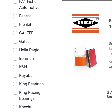
FA1 Fisher
Automotive
Febest
K
Frenkit
1
GALFER
Gates
B
L
Hella Pagid
1
Ironman
S
K&N
Ar
Kayaba
King Bearings
37
King Racing
Bru
Bearings
Knecht