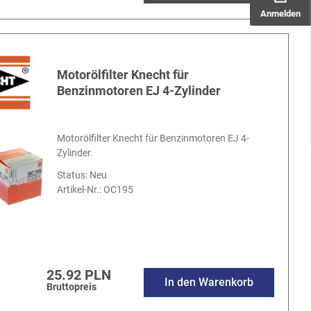
Anmelden
Motorölfilter Knecht für
Benzinmotoren EJ 4-Zylinder
Motorölfilter Knecht für Benzinmotoren EJ 4-
Zylinder.
Status: Neu
Artikel-Nr.:
OC195
25.92 PLN
In den Warenkorb
Bruttopreis