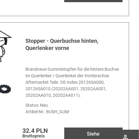
Stopper - Querbuchse hinten,
Querlenker vorne
Brandneue Gummistopfen für die hintere Buchse
im Querlenker / Querlenker der Vorderachse.
Aftermarket Teile. OE-Index 20126SA000,
20126SA010 (20202AA001, 20202AA001,
20202AA010, 20202AA011).
Status: Neu
Artikel-Nr.:
BUSH_GUM
32.4 PLN
Siehe
Bruttopreis
perm_identity