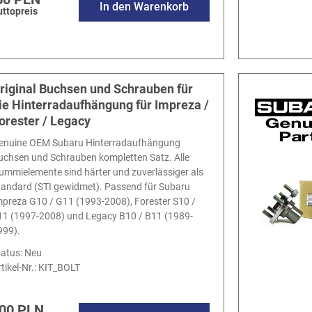
In den Warenkorb
uttopreis
riginal Buchsen und Schrauben für
ie Hinterradaufhängung für Impreza /
orester / Legacy
enuine OEM Subaru Hinterradaufhängung
uchsen und Schrauben kompletten Satz. Alle
ummielemente sind härter und zuverlässiger als
tandard (STI gewidmet). Passend für Subaru
mpreza G10 / G11 (1993-2008), Forester S10 /
11 (1997-2008) und Legacy B10 / B11 (1989-
999).
tatus: Neu
tikel-Nr.:
KIT_BOLT
00 PLN