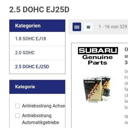
2.5 DOHC EJ25D
Kategorien
1 - 16 von 329 
1.8 SOHC EJ18
O
2.0 SOHC
u
3
2.5 DOHC EJ25D
O
F
(
Kategorie
fa
(
S
Antriebsstrang Achse
G
Antriebsstrang
S
Automatikgetriebe
Ar