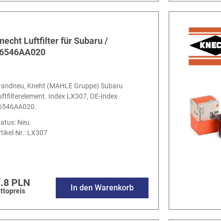
necht Luftfilter für Subaru /
6546AA020
randneu, Kneht (MAHLE Gruppe) Subaru
uftfilterelement. Index LX307, OE-Index
6546AA020.
tatus: Neu
tikel-Nr.:
LX307
.8 PLN
In den Warenkorb
ttopreis