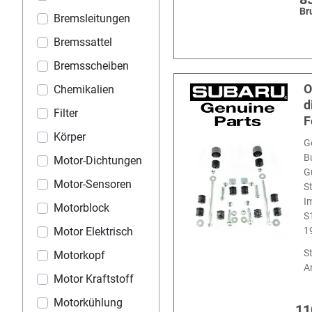
Br
Bremsleitungen
Bremssattel
Bremsscheiben
O
Chemikalien
d
Filter
F
Körper
G
B
Motor-Dichtungen
G
Motor-Sensoren
S
I
Motorblock
S
Motor Elektrisch
1
S
Motorkopf
Ar
Motor Kraftstoff
Motorkühlung
11