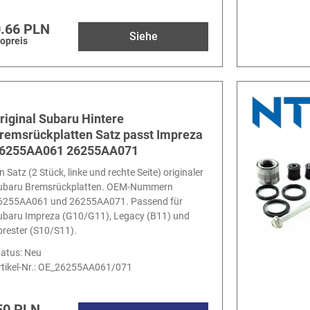
.66 PLN
Siehe
topreis
riginal Subaru Hintere
remsrückplatten Satz passt Impreza
6255AA061 26255AA071
n Satz (2 Stück, linke und rechte Seite) originaler
ubaru Bremsrückplatten. OEM-Nummern
6255AA061 und 26255AA071. Passend für
ubaru Impreza (G10/G11), Legacy (B11) und
orester (S10/S11).
tatus: Neu
tikel-Nr.:
OE_26255AA061/071
50 PLN