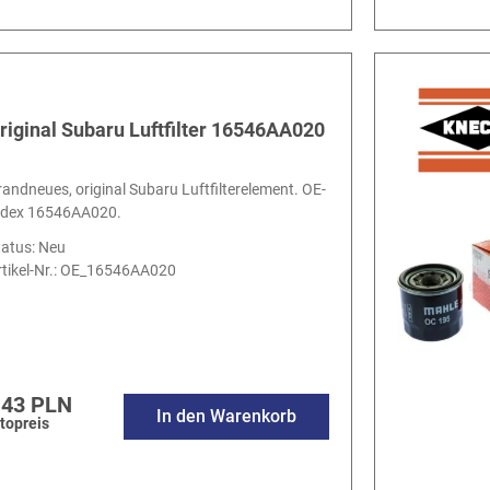
riginal Subaru Luftfilter 16546AA020
randneues, original Subaru Luftfilterelement. OE-
ndex 16546AA020.
tatus: Neu
tikel-Nr.:
OE_16546AA020
.43 PLN
In den Warenkorb
topreis