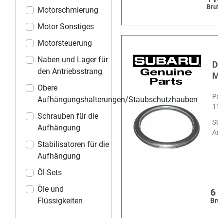
Bru
Motorschmierung
Motor Sonstiges
Motorsteuerung
Naben und Lager für
D
den Antriebsstrang
M
Obere
P
Aufhängungshalterungen/Staubschutzhauben
1
Schrauben für die
S
Aufhängung
Ar
Stabilisatoren für die
Aufhängung
Öl-Sets
Öle und
6
Flüssigkeiten
Br