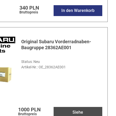
340 PLN
In den Warenkorb
Bruttopreis
Original Subaru Vorderradnaben-
Baugruppe 28362AE001
Status: Neu
Artikel-Nr.:
OE_28362AE001
1000 PLN
Siehe
Bruttopreis