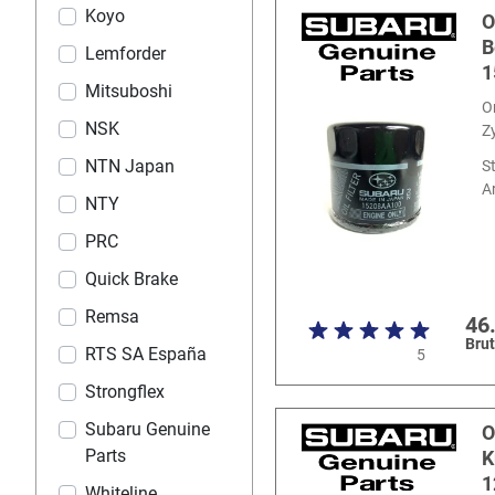
Koyo
O
B
Lemforder
1
Mitsuboshi
O
NSK
Z
NTN Japan
S
Ar
NTY
PRC
Quick Brake
Remsa
46
Brut
RTS SA España
5
Strongflex
Subaru Genuine
O
Parts
K
1
Whiteline