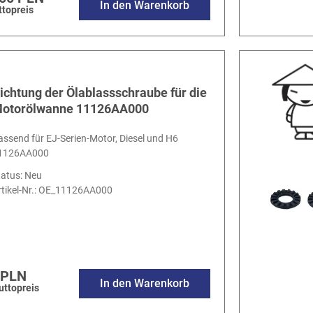
In den Warenkorb
ttopreis
ichtung der Ölablassschraube für die
otorölwanne 11126AA000
assend für EJ-Serien-Motor, Diesel und H6
1126AA000
tatus: Neu
tikel-Nr.:
OE_11126AA000
 PLN
In den Warenkorb
uttopreis