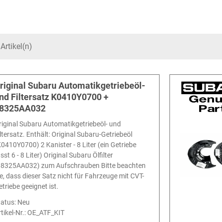
Artikel(n)
riginal Subaru Automatikgetriebeöl-
nd Filtersatz K0410Y0700 +
8325AA032
riginal Subaru Automatikgetriebeöl- und
iltersatz. Enthält: Original Subaru-Getriebeöl
K0410Y0700) 2 Kanister - 8 Liter (ein Getriebe
sst 6 - 8 Liter) Original Subaru Ölfilter
38325AA032) zum Aufschrauben Bitte beachten
ie, dass dieser Satz nicht für Fahrzeuge mit CVT-
etriebe geeignet ist.
tatus: Neu
tikel-Nr.:
OE_ATF_KIT