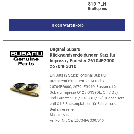
810 PLN
Bruttopreis
In den Warenkorb
Original Subaru
Rückwandverkleidungen Satz für
Impreza / Forester 26704FG000
26704FG010
Ein Satz (2 Stück) original Subaru
Bremsenrückplatten. OEM-Index:
26704FG000, 26704FG010. Passend für
Subaru Impreza G12 / G13 (GE, GH / GJ)
und Forester S12/ S13 (SH / SJ) Dieser Satz
enthält 2 Rückenplatten, für Fahrer- und
Beifahrerseite.
Status: Neu
Artikel-Nr.:
OE_26704FG000/010