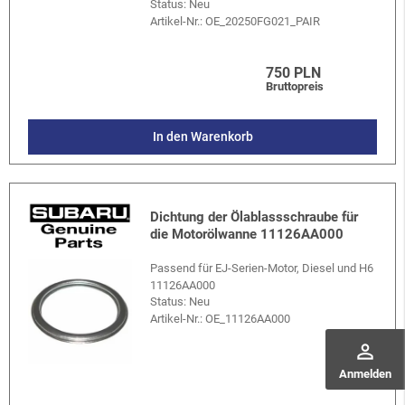
Status: Neu
Artikel-Nr.:
OE_20250FG021_PAIR
750 PLN
Bruttopreis
In den Warenkorb
Dichtung der Ölablassschraube für
die Motorölwanne 11126AA000
Passend für EJ-Serien-Motor, Diesel und H6
11126AA000
Status: Neu
Artikel-Nr.:
OE_11126AA000
perm_identity
Anmelden