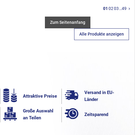
W
01
02
03
…
49
keyboard_arrow_right
Zum Seitenanfang
Alle Produkte anzeigen
Versand in EU-
Attraktive Preise
Länder
Große Auswahl
Zeitsparend
an Teilen