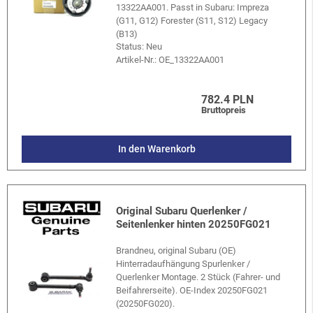
13322AA001. Passt in Subaru: Impreza
(G11, G12) Forester (S11, S12) Legacy
(B13)
Status: Neu
Artikel-Nr.:
OE_13322AA001
782.4 PLN
Bruttopreis
In den Warenkorb
Original Subaru Querlenker /
Seitenlenker hinten 20250FG021
Brandneu, original Subaru (OE)
Hinterradaufhängung Spurlenker /
Querlenker Montage. 2 Stück (Fahrer- und
Beifahrerseite). OE-Index 20250FG021
(20250FG020).