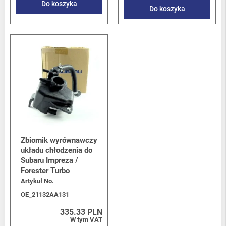
Do koszyka
Do koszyka
Zbiornik wyrównawczy
układu chłodzenia do
Subaru Impreza /
Forester Turbo
Artykuł No.
OE_21132AA131
335.33 PLN
W tym VAT