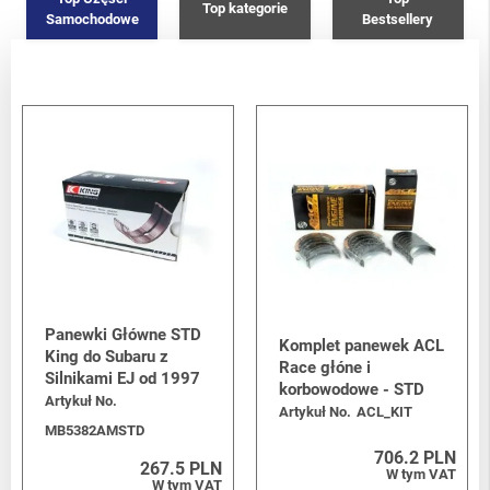
Top kategorie
Samochodowe
Bestsellery
Panewki Główne STD
Komplet panewek ACL
King do Subaru z
Race głóne i
Silnikami EJ od 1997
korbowodowe - STD
Artykuł No.
Artykuł No.
ACL_KIT
MB5382AMSTD
706.2 PLN
267.5 PLN
W tym VAT
W tym VAT