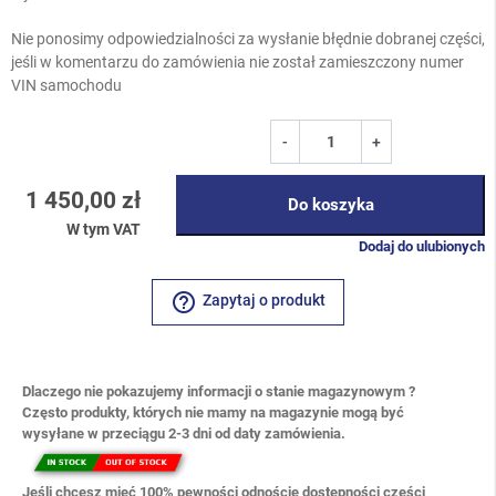
Nie ponosimy odpowiedzialności za wysłanie błędnie dobranej części,
jeśli w komentarzu do zamówienia nie został zamieszczony numer
VIN samochodu
-
+
1 450,00 zł
Do koszyka
W tym VAT
Dodaj do ulubionych
help_outline
Zapytaj o produkt
Dlaczego nie pokazujemy informacji o stanie magazynowym ?
Często produkty, których nie mamy na magazynie mogą być
wysyłane w przeciągu 2-3 dni od daty zamówienia.
Jeśli chcesz mieć 100% pewności odnoście dostępności części