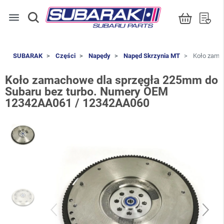
menu
SUBARAK
Części
Napędy
Napęd Skrzynia MT
Koło zamac
Koło zamachowe dla sprzęgła 225mm do
Subaru bez turbo. Numery OEM
12342AA061 / 12342AA060