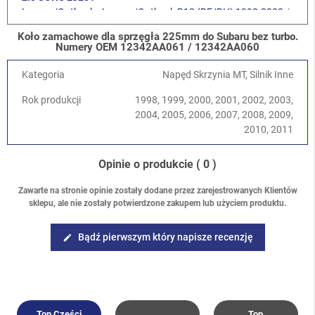
Legacy/Outback
-
Legacy/Outback B12 (BE/BH) 1998-2003
/
2.5 SOHC EJ251
Koło zamachowe dla sprzęgła 225mm do Subaru bez turbo.
Legacy/Outback
-
Baja 2002-2006
/
2.5 SOHC EJ251/253
Numery OEM 12342AA061 / 12342AA060
Legacy/Outback
-
Legacy/Outback B13 (BL/BP) 2003-2009
/
2.0 SOHC EJ202
Kategoria
Napęd Skrzynia MT, Silnik Inne
Legacy/Outback
-
Legacy/Outback B13 (BL/BP) 2003-2009
/
Rok produkcji
1998, 1999, 2000, 2001, 2002, 2003,
2.5 SOHC EJ253
2004, 2005, 2006, 2007, 2008, 2009,
Legacy/Outback
-
Legacy/Outback B13 (BL/BP) 2003-2009
/
2010, 2011
2.0 DOHC EJ204
Forester
-
Forester S11 (SG) 2002-2008
/
2.0 EJ201 SOHC
Forester
-
Forester S11 (SG) 2002-2008
/
2.0 EJ204 DOHC
Opinie o produkcie
( 0 )
Forester
-
Forester S11 (SG) 2002-2008
/
2.5 SOHC EJ25
Forester
-
Forester S12 (SH) 2008-2013
/
2.0 DOHC EJ204
Zawarte na stronie opinie zostały dodane przez zarejestrowanych Klientów
sklepu, ale nie zostały potwierdzone zakupem lub użyciem produktu.
Forester
-
Forester S12 (SH) 2008-2013
/
2.5 SOHC EJ25
Bądź pierwszym który napisze recenzję
edit
Top Części
Top