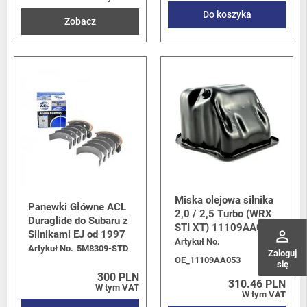
Do koszyka
Zobacz
Miska olejowa silnika
Panewki Główne ACL
2,0 / 2,5 Turbo (WRX
Duraglide do Subaru z
STI XT) 11109AA053
perm_identity
Silnikami EJ od 1997
Artykuł No.
Artykuł No.
5M8309-STD
Zaloguj
OE_11109AA053
się
300 PLN
310.46 PLN
W tym VAT
W tym VAT