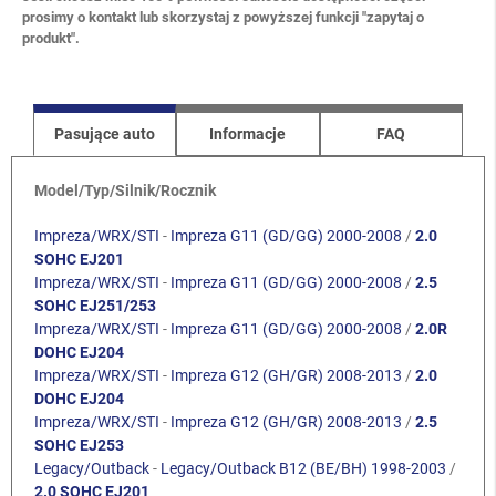
prosimy o kontakt lub skorzystaj z powyższej funkcji "zapytaj o
produkt".
Pasujące auto
Informacje
FAQ
Model/Typ/Silnik/Rocznik
Impreza/WRX/STI
-
Impreza G11 (GD/GG) 2000-2008
/
2.0
SOHC EJ201
Impreza/WRX/STI
-
Impreza G11 (GD/GG) 2000-2008
/
2.5
SOHC EJ251/253
Impreza/WRX/STI
-
Impreza G11 (GD/GG) 2000-2008
/
2.0R
DOHC EJ204
Impreza/WRX/STI
-
Impreza G12 (GH/GR) 2008-2013
/
2.0
DOHC EJ204
Impreza/WRX/STI
-
Impreza G12 (GH/GR) 2008-2013
/
2.5
SOHC EJ253
Legacy/Outback
-
Legacy/Outback B12 (BE/BH) 1998-2003
/
2.0 SOHC EJ201