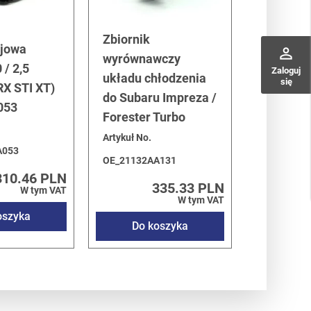
Zbiornik
ejowa
perm_identity
wyrównawczy
 / 2,5
Zaloguj
układu chłodzenia
się
X STI XT)
do Subaru Impreza /
053
Forester Turbo
Artykuł No.
A053
OE_21132AA131
310.46 PLN
335.33 PLN
W tym VAT
W tym VAT
oszyka
Do koszyka