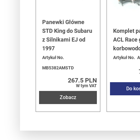
Panewki Główne
STD King do Subaru
Komplet 
z Silnikami EJ od
ACL Race g
1997
korbowodo
Artykuł No.
Artykuł No.
A
MB5382AMSTD
267.5 PLN
W tym VAT
Do ko
Zobacz