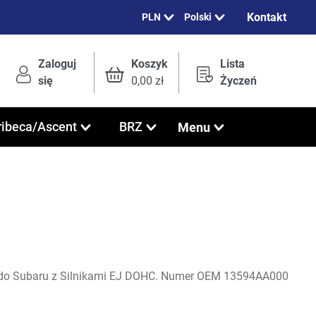
Kontakt
Polski
Zaloguj
Koszyk
Lista
się
0,00 zł
Życzeń
Menu
ribeca/Ascent
BRZ
 do Subaru z Silnikami EJ DOHC. Numer OEM 13594AA000