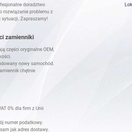
ofesjonalne doradztwo
Lok
 o rozwiązanie problemu z
j sytuacji. Zapraszamy!
ci zamienniki
ją części oryginalne OEM,
kości.
 zbudowany nowy samochód.
zamiennik chętnie
T 0% dla firm z Unii
wój numer podatkowy.
 sam jak adres dostawy.