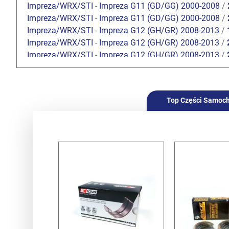
Impreza/WRX/STI
-
Impreza G11 (GD/GG) 2000-2008
/
Impreza/WRX/STI
-
Impreza G11 (GD/GG) 2000-2008
/
Impreza/WRX/STI
-
Impreza G12 (GH/GR) 2008-2013
/
Impreza/WRX/STI
-
Impreza G12 (GH/GR) 2008-2013
/
Impreza/WRX/STI
-
Impreza G12 (GH/GR) 2008-2013
/
Impreza/WRX/STI
-
Impreza G12 (GH/GR) 2008-2013
/
Legacy/Outback
-
Baja 2002-2006
/
2.5 Turbo EJ255
Legacy/Outback
-
Legacy/Outback B13 (BL/BP) 2003-2
Top Części Samoc
Legacy/Outback
-
Legacy/Outback B13 (BL/BP) 2003-2
Legacy/Outback
-
Legacy/Outback B14 (BM/BR) 2010-
Forester
-
Forester S10 (SF) 1997-2002
/
2.0 Turbo
Forester
-
Forester S11 (SG) 2002-2008
/
2.0 EJ204 DO
Forester
-
Forester S11 (SG) 2002-2008
/
2.0 XT Turbo 
Forester
-
Forester S11 (SG) 2002-2008
/
2.5 XT Turbo 
Forester
-
Forester S12 (SH) 2008-2013
/
2.0 DOHC EJ2
Forester
-
Forester S12 (SH) 2008-2013
/
2.5 Turbo EJ2