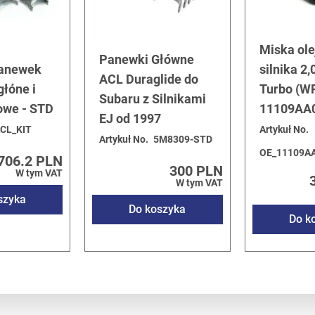
Miska ol
Panewki Główne
panewek
silnika 2,0
ACL Duraglide do
łóne i
Turbo (WR
Subaru z Silnikami
we - STD
11109AA
EJ od 1997
CL_KIT
Artykuł No.
Artykuł No.
5M8309-STD
OE_11109A
706.2 PLN
300 PLN
W tym VAT
W tym VAT
szyka
Do koszyka
Do k