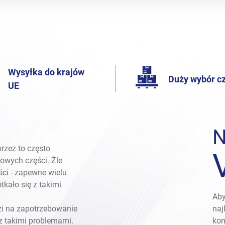
Wysyłka do krajów
Duży wybór c
UE
N
rzez to często
owych części. Źle
ci - zapewne wielu
kało się z takimi
Aby
zi na zapotrzebowanie
naj
 z takimi problemami.
kom