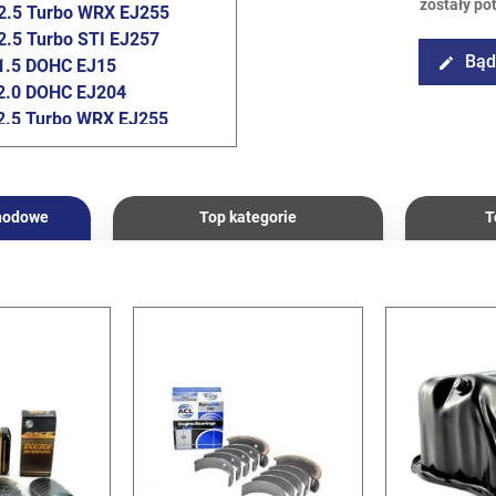
zostały po
2.5 Turbo WRX EJ255
2.5 Turbo STI EJ257
Bąd
edit
1.5 DOHC EJ15
2.0 DOHC EJ204
2.5 Turbo WRX EJ255
2.5 Turbo STI EJ257
009
/
2.0 DOHC EJ204
hodowe
Top kategorie
T
009
/
2.5 Turbo EJ259
2014
/
2.5 Turbo EJ255
HC
EJ205
EJ255
04
55