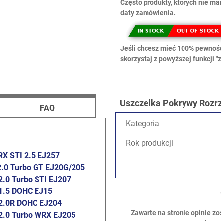
Często produkty, których nie m
daty zamówienia.
Jeśli chcesz mieć 100% pewnośc
skorzystaj z powyższej funkcji "z
Uszczelka Pokrywy Rozrz
FAQ
Kategoria
Rok produkcji
X STI 2.5 EJ257
2.0 Turbo GT EJ20G/205
2.0 Turbo STI EJ207
1.5 DOHC EJ15
2.0R DOHC EJ204
Zawarte na stronie opinie zo
2.0 Turbo WRX EJ205