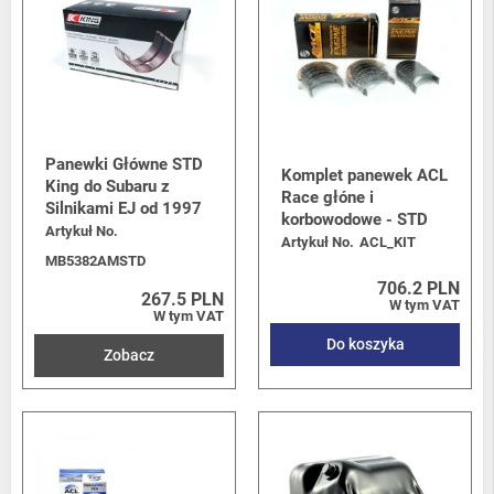
Panewki Główne STD
Komplet panewek ACL
King do Subaru z
Race głóne i
Silnikami EJ od 1997
korbowodowe - STD
Artykuł No.
Artykuł No.
ACL_KIT
MB5382AMSTD
706.2 PLN
267.5 PLN
W tym VAT
W tym VAT
Do koszyka
Zobacz