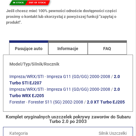
Jeśli chcesz mieć 100% pewności odnoście dostępności części
prosimy o kontakt lub skorzystaj z powyższej funkcji "zapytaj o
produkt".
Pasujące auto
Informacje
FAQ
Model/Typ/Silnik/Rocznik
Impreza/WRX/STI
-
Impreza G11 (GD/GG) 2000-2008
/
2.0
Turbo STI EJ207
Impreza/WRX/STI
-
Impreza G11 (GD/GG) 2000-2008
/
2.0
Turbo WRX EJ205
Forester
-
Forester S11 (SG) 2002-2008
/
2.0 XT Turbo EJ205
Komplet oryginalnych uszczelek pokrywy zaworów do Subaru
Turbo 2.0 po 2003
Kategoria
Silnik Uszczelki