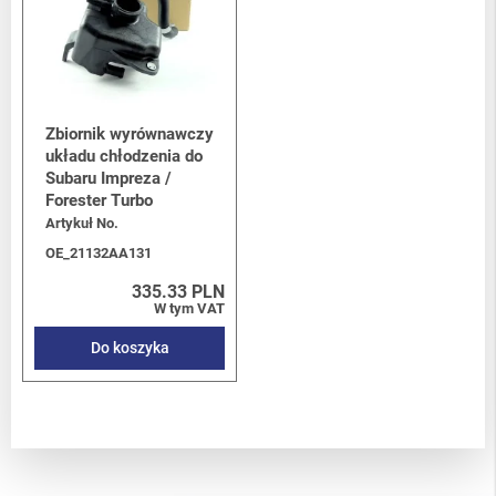
Zbiornik wyrównawczy
układu chłodzenia do
Subaru Impreza /
Forester Turbo
Artykuł No.
OE_21132AA131
335.33 PLN
W tym VAT
Do koszyka