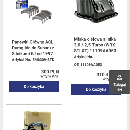
Miska olejowa silnika
Panewki Główne ACL
2,0 / 2,5 Turbo (WRX
Duraglide do Subaru z
STI XT) 11109AA053
Silnikami EJ od 1997
Artykuł No.
Artykuł No.
5M8309-STD
OE_11109AA053
300 PLN
310.46 PLN
perm_identity
W tym VAT
W tym VAT
Zaloguj
Do koszyka
się
Do koszyka