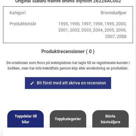
Original Subaru främre broms styrstift 26228AC002
Legacy/Outback
-
Legacy/Outback B12 (BE/BH) 1998-2003
/
3.0 H6 EZ30D
Kategori
Bromskalliper
Forester
-
Forester S10 (SF) 1997-2002
/
2.0 SOHC
Forester
-
Forester S10 (SF) 1997-2002
/
2.5 SOHC
Produktionsår
1995, 1996, 1997, 1998, 1999, 2000,
Forester
-
Forester S10 (SF) 1997-2002
/
2.0 Turbo
2001, 2002, 2003, 2004, 2005, 2006,
2007, 2008
Produktrecensioner
( 0 )
De omdömen som finns på webbplatsen har lagts till av registrerade kunder i
butiken, men har inte bekräftats genom köp eller användning av produkten.
Bli först med att skriva en recension
edit
Toppdelar till
Bästa
Toppkategorier
bilar
bästsäljare