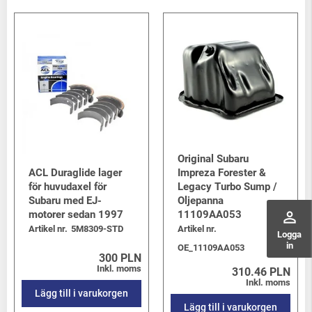
Original Subaru
ACL Duraglide lager
Impreza Forester &
för huvudaxel för
Legacy Turbo Sump /
Subaru med EJ-
Oljepanna
perm_identity
motorer sedan 1997
11109AA053
Artikel nr.
5M8309-STD
Artikel nr.
Logga
in
OE_11109AA053
300 PLN
Inkl. moms
310.46 PLN
Inkl. moms
Lägg till i varukorgen
Lägg till i varukorgen