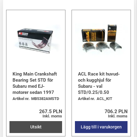
King Main Crankshaft
ACL Race kit huvud-
Bearing Set STD för
och kugghjul för
Subaru med EJ-
Subaru - val
motorer sedan 1997
STD/0.25/0.50
Artikel nr.
MB5382AMSTD
Artikel nr.
ACL_KIT
267.5 PLN
706.2 PLN
Inkl. moms
Inkl. moms
Utsikt
Lägg till i varukorgen