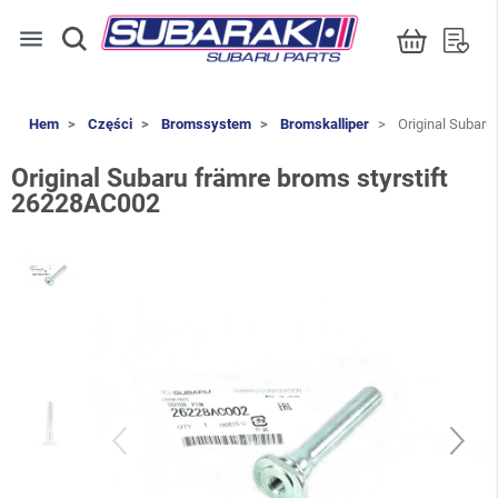
menu
Hem
Części
Bromssystem
Bromskalliper
Original Subaru
Original Subaru främre broms styrstift
26228AC002