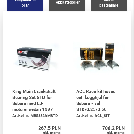
Toppkategorier
bilar
bästsäljare
King Main Crankshaft
ACL Race kit huvud-
Bearing Set STD för
och kugghjul för
Subaru med EJ-
Subaru - val
motorer sedan 1997
STD/0.25/0.50
Artikel nr.
MB5382AMSTD
Artikel nr.
ACL_KIT
267.5 PLN
706.2 PLN
Inkl. moms
Inkl. moms