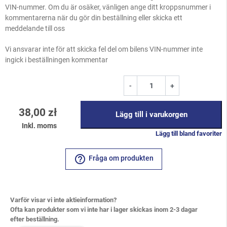
VIN-nummer. Om du är osäker, vänligen ange ditt kroppsnummer i
kommentarerna när du gör din beställning eller skicka ett
meddelande till oss
Vi ansvarar inte för att skicka fel del om bilens VIN-nummer inte
ingick i beställningen kommentar
-
+
38,00 zł
Lägg till i varukorgen
Inkl. moms
Lägg till bland favoriter
help_outline
Fråga om produkten
Varför visar vi inte aktieinformation?
Ofta kan produkter som vi inte har i lager skickas inom 2-3 dagar
efter beställning.