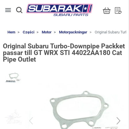
menu
Hem
Części
Motor
Motorpackningar
Original Subaru Turb
Original Subaru Turbo-Downpipe Packket
passar till GT WRX STI 44022AA180 Cat
Pipe Outlet