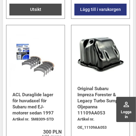
Utsikt
Lägg till i varukorgen
Original Subaru
ACL Duraglide lager
Impreza Forester &
för huvudaxel för
Legacy Turbo Sump /
perm_identity
Subaru med EJ-
Oljepanna
Logga
motorer sedan 1997
11109AA053
in
Artikel nr.
5M8309-STD
Artikel nr.
OE_11109AA053
300 PLN