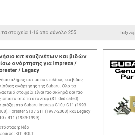
 τα στοιχεία 1-16 από σύνολο 255
Ταξινό
νήσιο κιτ κουζινέτων και βιδών
ίσω ανάρτησης για Impreza /
orester / Legacy
νήσιο πλήρες σετ με δακτυλίους και βίδες
πίσθιας ανάρτησης της Subaru. Όλα τα
λαστικά στοιχεία είναι πιο σκληρά και πιο
ξιόπιστα από τα στάνταρ (STI dedicated).
αιριάζει στα Subaru Impreza G10 / G11 (1993-
008), Forester S10 / S11 (1997-2008) και Legacy
10 / B11 (1989-1999).
ατάσταση: Νέο
ωδικός:
KIT_BOLT