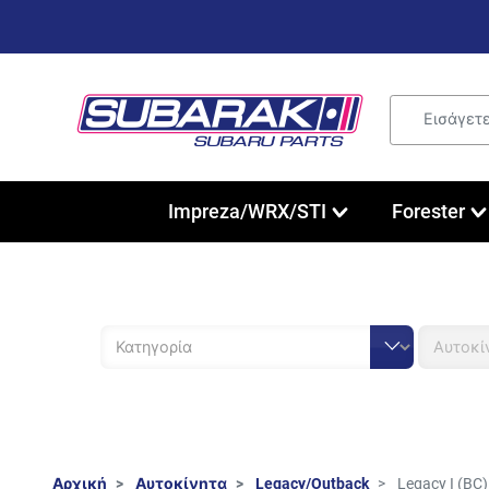
Impreza/WRX/STI
Forester
Αρχική
Αυτοκίνητα
Legacy/Outback
Legacy I (BC