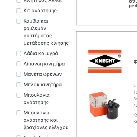
89
Κινητήρας Άλλοι
με 
Κιτ ανάρτησης
Κομβία και
ρουλεμάν
συστήματος
μετάδοσης κίνησης
Λάδια και υγρά
Φ
Λίπανση κινητήρα
Μανέτα φρένων
Μπλοκ κινητήρα
Φ
Τ
Μπουλόνια
β
ανάρτησης
4
Μπουλόνια
Κ
ανάρτησης και
Κ
βραχίονες ελέγχου