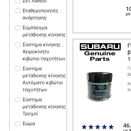
Σετ λαδιού
1
Σταθεροποιητές
με
ανάρτησης
Σύμπλεγμα
μετάδοσης κίνησης
Σύστημα κίνησης
Γ
Χειροκίνητο
β
1
κιβώτιο ταχυτήτων
Γ
Σύστημα
β
μετάδοσης κίνησης
Αυτόματο κιβώτιο
Κ
ταχυτήτων
Κ
Σύστημα
μετάδοσης κίνησης
Τροχοί
Σώμα
46
με 