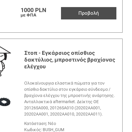
1000 PLN
Προβολή
με ΦΠΑ
Στοπ - Εγκάρσιος οπίσθιος
δακτύλιος, μπροστινός βραχίονας
ελέγχου
Ολοκαίνουργια ελαστικά πώματα για τον
οπίσθιο δακτύλιο στον εγκάρσιο σύνδεσμο /
βραχίονα ελέγχου της μπροστινής ανάρτησης.
Ανταλλακτικά aftermarket. Δείκτης OE
20126SA000, 20126SA010 (20202AA001,
20202AA001, 20202AA010, 20202AA011).
Κατάσταση: Νέο
Κωδικός:
BUSH_GUM