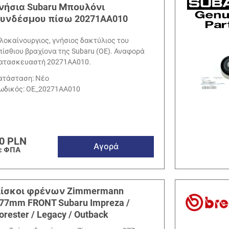
νήσια Subaru Μπουλόνι
υνδέσμου πίσω 20271AA010
λοκαίνουργιος, γνήσιος δακτύλιος του
πίσθιου βραχίονα της Subaru (OE). Αναφορά
ατασκευαστή 20271AA010.
ατάσταση: Νέο
ωδικός:
OE_20271AA010
0 PLN
Αγορά
ε ΦΠΑ
ίσκοι φρένων Zimmermann
77mm FRONT Subaru Impreza /
orester / Legacy / Outback