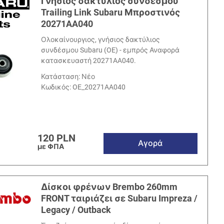
Γνήσιος δακτύλιος συνδέσμου
Trailing Link Subaru Μπροστινός
20271AA040
Ολοκαίνουργιος, γνήσιος δακτύλιος
συνδέσμου Subaru (OE) - εμπρός Αναφορά
κατασκευαστή 20271AA040.
Κατάσταση: Νέο
Κωδικός:
OE_20271AA040
120 PLN
Αγορά
με ΦΠΑ
Δίσκοι φρένων Brembo 260mm
FRONT ταιριάζει σε Subaru Impreza /
Legacy / Outback