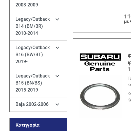
2003-2009
11

Legacy/Outback
με
B14 (BM/BR)
2010-2014

Legacy/Outback
B16 (BW/BT)
Φ
2019-
φ
1

Legacy/Outback
Τ
B15 (BN/BS)
κ
2015-2019
Κ
Κ

Baja 2002-2006
Κατηγορία