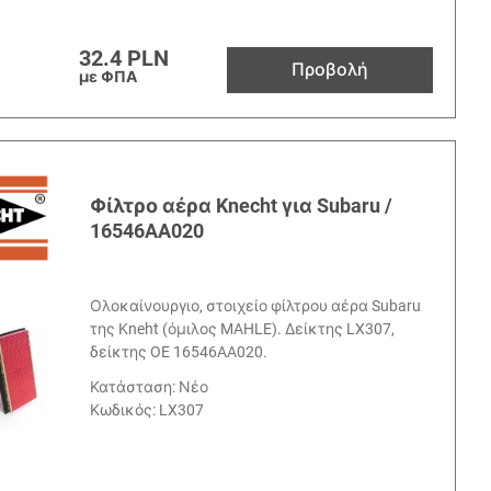
32.4 PLN
Προβολή
με ΦΠΑ
Φίλτρο αέρα Knecht για Subaru /
16546AA020
Ολοκαίνουργιο, στοιχείο φίλτρου αέρα Subaru
της Kneht (όμιλος MAHLE). Δείκτης LX307,
δείκτης OE 16546AA020.
Κατάσταση: Νέο
Κωδικός:
LX307