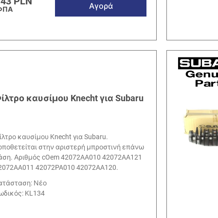
.43 PLN
Αγορά
ΦΠΑ
ίλτρο καυσίμου Knecht για Subaru
ίλτρο καυσίμου Knecht για Subaru.
οποθετείται στην αριστερή μπροστινή επάνω
άση. Αριθμός cOem 42072AA010 42072AA121
2072AA011 42072PA010 42072AA120.
ατάσταση: Νέο
ωδικός:
KL134