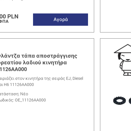
00 PLN
Αγορά
 ΦΠΑ
λάντζα τάπα αποστράγγισης
ρεατίου λαδιού κινητήρα
1126AA000
αιριάζει στον κινητήρα της σειράς EJ, Diesel
αι H6 11126AA000
ατάσταση: Νέο
ωδικός:
OE_11126AA000