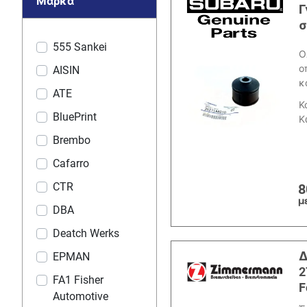
Μάρκα
Γ
σ
555 Sankei
Ο
ο
AISIN
κ
ATE
Κ
BluePrint
Κ
Brembo
Cafarro
CTR
8
μ
DBA
Deatch Werks
Δ
EPMAN
2
FA1 Fisher
F
Automotive