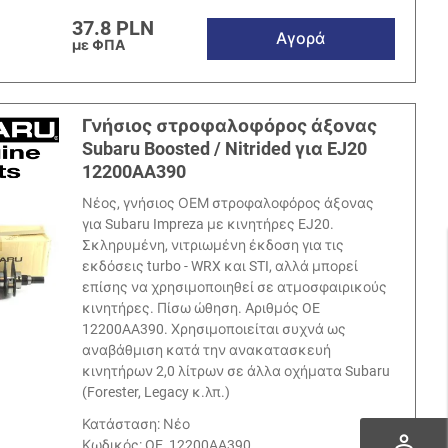
37.8 PLN
Αγορά
με ΦΠΑ
Γνήσιος στροφαλοφόρος άξονας
Subaru Boosted / Nitrided για EJ20
12200AA390
Νέος, γνήσιος ΟΕΜ στροφαλοφόρος άξονας
για Subaru Impreza με κινητήρες EJ20.
Σκληρυμένη, νιτριωμένη έκδοση για τις
εκδόσεις turbo - WRX και STI, αλλά μπορεί
επίσης να χρησιμοποιηθεί σε ατμοσφαιρικούς
κινητήρες. Πίσω ώθηση. Αριθμός OE
12200AA390. Χρησιμοποιείται συχνά ως
αναβάθμιση κατά την ανακατασκευή
κινητήρων 2,0 λίτρων σε άλλα οχήματα Subaru
(Forester, Legacy κ.λπ.)
Κατάσταση: Νέο
perm_identity
Κωδικός:
OE_12200AA390