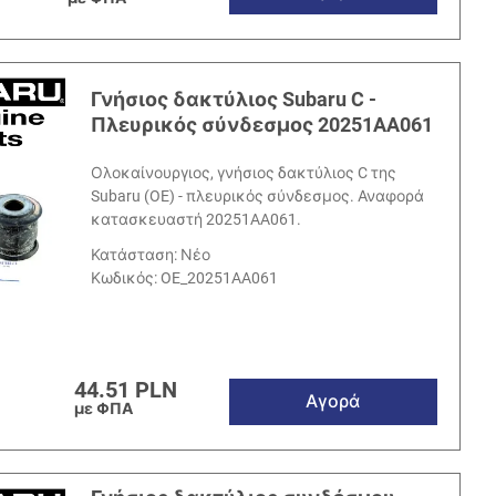
Γνήσιος δακτύλιος Subaru C -
Πλευρικός σύνδεσμος 20251AA061
Ολοκαίνουργιος, γνήσιος δακτύλιος C της
Subaru (OE) - πλευρικός σύνδεσμος. Αναφορά
κατασκευαστή 20251AA061.
Κατάσταση: Νέο
Κωδικός:
OE_20251AA061
44.51 PLN
Αγορά
με ΦΠΑ