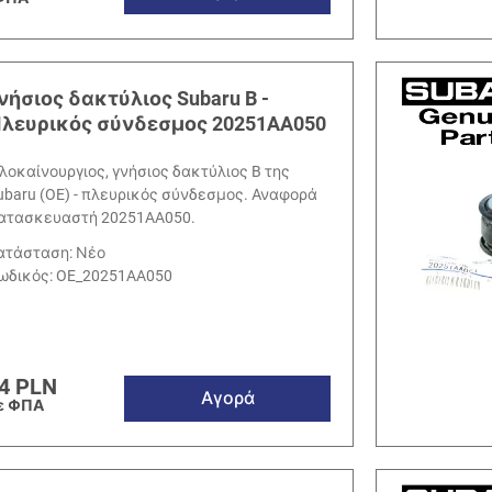
νήσιος δακτύλιος Subaru B -
λευρικός σύνδεσμος 20251AA050
λοκαίνουργιος, γνήσιος δακτύλιος B της
ubaru (OE) - πλευρικός σύνδεσμος. Αναφορά
ατασκευαστή 20251AA050.
ατάσταση: Νέο
ωδικός:
OE_20251AA050
4 PLN
Αγορά
ε ΦΠΑ