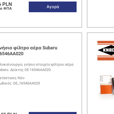
6 PLN
Αγορά
με ΦΠΑ
νήσιο φίλτρο αέρα Subaru
6546AA020
λοκαίνουργιο, γνήσιο στοιχείο φίλτρου αέρα
ubaru. Δείκτης OE 16546AA020.
ατάσταση: Νέο
ωδικός:
OE_16546AA020