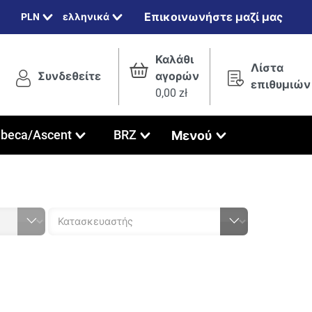
Επικοινωνήστε μαζί μας
ελληνικά
Καλάθι
Λίστα
Συνδεθείτε
αγορών
επιθυμιών
0,00 zł
Μενού
ibeca/Ascent
BRZ