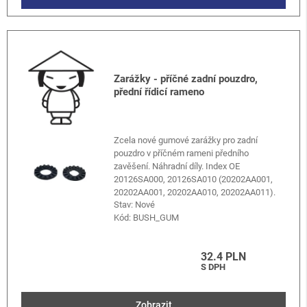
Zarážky - příčné zadní pouzdro,
přední řídicí rameno
Zcela nové gumové zarážky pro zadní
pouzdro v příčném rameni předního
zavěšení. Náhradní díly. Index OE
20126SA000, 20126SA010 (20202AA001,
20202AA001, 20202AA010, 20202AA011).
Stav: Nové
Kód:
BUSH_GUM
32.4 PLN
S DPH
Zobrazit