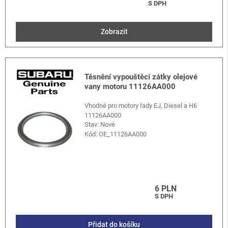
S DPH
Zobrazit
Těsnění vypouštěcí zátky olejové
vany motoru 11126AA000
Vhodné pro motory řady EJ, Diesel a H6
11126AA000
Stav: Nové
Kód:
OE_11126AA000
6 PLN
S DPH
Přidat do košíku