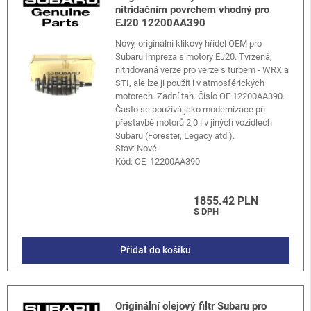
nitridačním povrchem vhodný pro
EJ20 12200AA390
Nový, originální klikový hřídel OEM pro
Subaru Impreza s motory EJ20. Tvrzená,
nitridovaná verze pro verze s turbem - WRX a
STI, ale lze ji použít i v atmosférických
motorech. Zadní tah. Číslo OE 12200AA390.
Často se používá jako modernizace při
přestavbě motorů 2,0 l v jiných vozidlech
Subaru (Forester, Legacy atd.).
Stav: Nové
Kód:
OE_12200AA390
1855.42 PLN
S DPH
Přidat do košíku
Originální olejový filtr Subaru pro