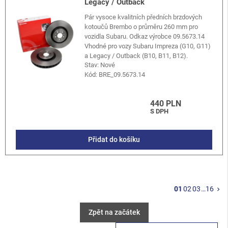
Legacy / Outback
Pár vysoce kvalitních předních brzdových
kotoučů Brembo o průměru 260 mm pro
vozidla Subaru. Odkaz výrobce 09.5673.14
Vhodné pro vozy Subaru Impreza (G10, G11)
a Legacy / Outback (B10, B11, B12).
Stav: Nové
Kód:
BRE_09.5673.14
440 PLN
S DPH
Přidat do košíku
Da
01
02
03
…
16
keyboard_arrow_right
Zpět na začátek