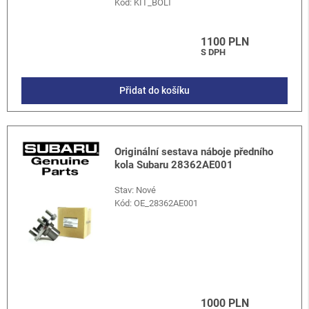
Kód:
KIT_BOLT
1100 PLN
S DPH
Přidat do košíku
Originální sestava náboje předního
kola Subaru 28362AE001
Stav: Nové
Kód:
OE_28362AE001
1000 PLN