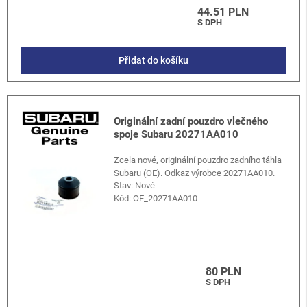
44.51 PLN
S DPH
Přidat do košíku
Originální zadní pouzdro vlečného
spoje Subaru 20271AA010
Zcela nové, originální pouzdro zadního táhla
Subaru (OE). Odkaz výrobce 20271AA010.
Stav: Nové
Kód:
OE_20271AA010
80 PLN
S DPH