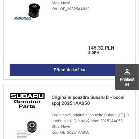
Stav: Nové
Kód:
OE_38325AA032
145.32 PLN
S DPH
Přidat do košíku
perm_identity
Přihlásit
se
Originální pouzdro Subaru B - boční
spoj 20251AA050
Zcela nové, originální pouzdro Subaru (OE) B
- boční spoj. Odkaz výrobce 20251AA050.
Stav: Nové
Kód:
OE_20251AA050