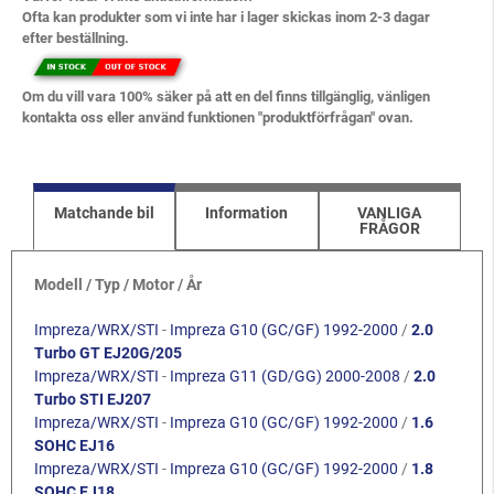
Ofta kan produkter som vi inte har i lager skickas inom 2-3 dagar
efter beställning.
Om du vill vara 100% säker på att en del finns tillgänglig, vänligen
kontakta oss eller använd funktionen "produktförfrågan" ovan.
Matchande bil
Information
VANLIGA
FRÅGOR
Modell / Typ / Motor / År
Impreza/WRX/STI
-
Impreza G10 (GC/GF) 1992-2000
/
2.0
Turbo GT EJ20G/205
Impreza/WRX/STI
-
Impreza G11 (GD/GG) 2000-2008
/
2.0
Turbo STI EJ207
Impreza/WRX/STI
-
Impreza G10 (GC/GF) 1992-2000
/
1.6
SOHC EJ16
Impreza/WRX/STI
-
Impreza G10 (GC/GF) 1992-2000
/
1.8
SOHC EJ18