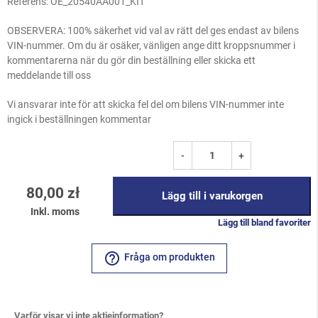
Referens:
OE_20540AA001_KIT
OBSERVERA: 100% säkerhet vid val av rätt del ges endast av bilens
VIN-nummer. Om du är osäker, vänligen ange ditt kroppsnummer i
kommentarerna när du gör din beställning eller skicka ett
meddelande till oss
Vi ansvarar inte för att skicka fel del om bilens VIN-nummer inte
ingick i beställningen kommentar
-
+
80,00 zł
Lägg till i varukorgen
Inkl. moms
Lägg till bland favoriter
help_outline
Fråga om produkten
Varför visar vi inte aktieinformation?