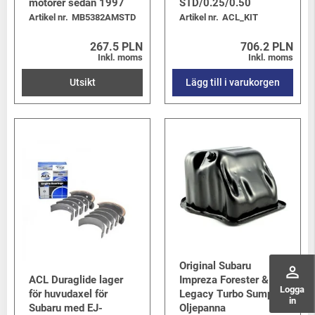
motorer sedan 1997
STD/0.25/0.50
Artikel nr.
MB5382AMSTD
Artikel nr.
ACL_KIT
267.5 PLN
706.2 PLN
Inkl. moms
Inkl. moms
Utsikt
Lägg till i varukorgen
Original Subaru
perm_identity
ACL Duraglide lager
Impreza Forester &
Logga
för huvudaxel för
Legacy Turbo Sump /
in
Subaru med EJ-
Oljepanna