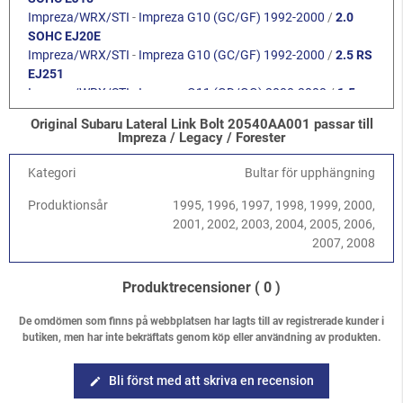
Impreza/WRX/STI
-
Impreza G10 (GC/GF) 1992-2000
/
2.0
SOHC EJ20E
Impreza/WRX/STI
-
Impreza G10 (GC/GF) 1992-2000
/
2.5 RS
EJ251
Impreza/WRX/STI
-
Impreza G11 (GD/GG) 2000-2008
/
1.5
DOHC EJ15
Original Subaru Lateral Link Bolt 20540AA001 passar till
Impreza/WRX/STI
-
Impreza G11 (GD/GG) 2000-2008
/
1.6
Impreza / Legacy / Forester
SOHC EJ16
Impreza/WRX/STI
-
Impreza G11 (GD/GG) 2000-2008
/
2.0
Kategori
Bultar för upphängning
SOHC EJ201
Produktionsår
1995, 1996, 1997, 1998, 1999, 2000,
Impreza/WRX/STI
-
Impreza G11 (GD/GG) 2000-2008
/
2.5
2001, 2002, 2003, 2004, 2005, 2006,
SOHC EJ251/253
2007, 2008
Impreza/WRX/STI
-
Impreza G11 (GD/GG) 2000-2008
/
2.0R
DOHC EJ204
Impreza/WRX/STI
-
Impreza G11 (GD/GG) 2000-2008
/
2.0
Produktrecensioner
( 0 )
Turbo WRX EJ205
Impreza/WRX/STI
-
Impreza G11 (GD/GG) 2000-2008
/
2.5
De omdömen som finns på webbplatsen har lagts till av registrerade kunder i
butiken, men har inte bekräftats genom köp eller användning av produkten.
Turbo WRX EJ255
Impreza/WRX/STI
-
Impreza G11 (GD/GG) 2000-2008
/
2.5
Turbo STI EJ257
Bli först med att skriva en recension
edit
Legacy/Outback
-
Legacy/Outback B11 (BD/BG) 1994-1998
/