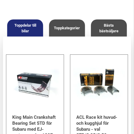
1.8 SOHC EJ18
Legacy/Outback
-
Legacy/Outback B11 (BD/BG) 1994-1998
/
2.0 SOHC
Legacy/Outback
-
Legacy/Outback B11 (BD/BG) 1994-1998
/
Toppdelar till
Bästa
Toppkategorier
2.5 DOHC EJ25D
bilar
bästsäljare
Forester
-
Forester S10 (SF) 1997-2002
/
2.0 SOHC
Forester
-
Forester S10 (SF) 1997-2002
/
2.5 SOHC
Forester
-
Forester S10 (SF) 1997-2002
/
2.0 Turbo
Forester
-
Forester S11 (SG) 2002-2008
/
2.0 EJ201 SOHC
Forester
-
Forester S11 (SG) 2002-2008
/
2.0 EJ204 DOHC
Forester
-
Forester S11 (SG) 2002-2008
/
2.5 SOHC EJ25
Forester
-
Forester S11 (SG) 2002-2008
/
2.0 XT Turbo EJ205
Forester
-
Forester S11 (SG) 2002-2008
/
2.5 XT Turbo EJ255
King Main Crankshaft
ACL Race kit huvud-
Bearing Set STD för
och kugghjul för
Subaru med EJ-
Subaru - val