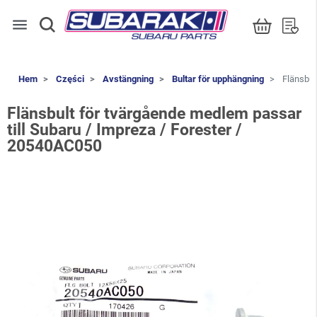
menu
Hem
Części
Avstängning
Bultar för upphängning
Flänsbul
Flänsbult för tvärgående medlem passar
till Subaru / Impreza / Forester /
20540AC050