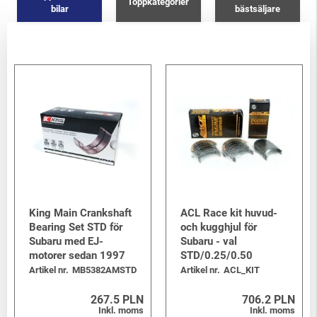
Toppkategorier
bilar
bästsäljare
King Main Crankshaft
ACL Race kit huvud-
Bearing Set STD för
och kugghjul för
Subaru med EJ-
Subaru - val
motorer sedan 1997
STD/0.25/0.50
Artikel nr.
MB5382AMSTD
Artikel nr.
ACL_KIT
267.5 PLN
706.2 PLN
Inkl. moms
Inkl. moms