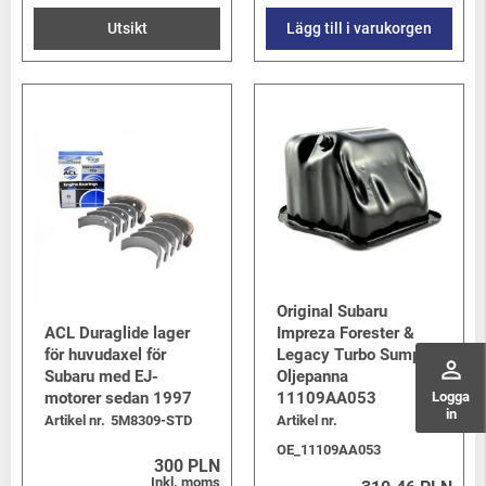
Utsikt
Lägg till i varukorgen
Original Subaru
ACL Duraglide lager
Impreza Forester &
för huvudaxel för
Legacy Turbo Sump /
perm_identity
Subaru med EJ-
Oljepanna
Logga
motorer sedan 1997
11109AA053
in
Artikel nr.
5M8309-STD
Artikel nr.
OE_11109AA053
300 PLN
Inkl. moms