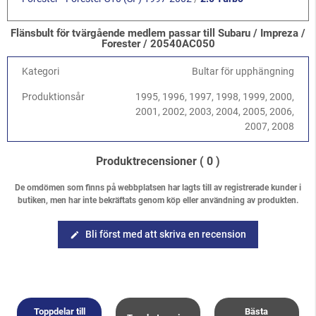
Flänsbult för tvärgående medlem passar till Subaru / Impreza /
Forester / 20540AC050
Kategori
Bultar för upphängning
Produktionsår
1995, 1996, 1997, 1998, 1999, 2000,
2001, 2002, 2003, 2004, 2005, 2006,
2007, 2008
Produktrecensioner
( 0 )
De omdömen som finns på webbplatsen har lagts till av registrerade kunder i
butiken, men har inte bekräftats genom köp eller användning av produkten.
Bli först med att skriva en recension
edit
Toppdelar till
Bästa