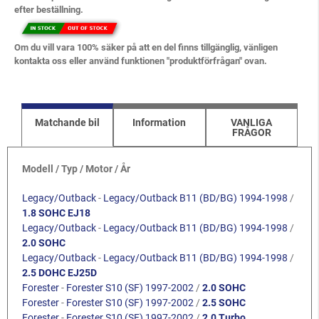
efter beställning.
Om du vill vara 100% säker på att en del finns tillgänglig, vänligen
kontakta oss eller använd funktionen "produktförfrågan" ovan.
Matchande bil
Information
VANLIGA
FRÅGOR
Modell / Typ / Motor / År
Legacy/Outback
-
Legacy/Outback B11 (BD/BG) 1994-1998
/
1.8 SOHC EJ18
Legacy/Outback
-
Legacy/Outback B11 (BD/BG) 1994-1998
/
2.0 SOHC
Legacy/Outback
-
Legacy/Outback B11 (BD/BG) 1994-1998
/
2.5 DOHC EJ25D
Forester
-
Forester S10 (SF) 1997-2002
/
2.0 SOHC
Forester
-
Forester S10 (SF) 1997-2002
/
2.5 SOHC
Forester
-
Forester S10 (SF) 1997-2002
/
2.0 Turbo