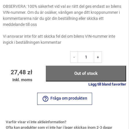
OBSERVERA: 100% säkerhet vid val av rätt del ges endast av bilens
VIN-nummer. Om du är osäker, vänligen ange ditt kroppsnummer i
kommentarerna när du gör din beställning eller skicka ett
meddelande till oss
Vi ansvarar inte för att skicka fel del om bilens VIN-nummer inte
ingick i beställningen kommentar
-
+
27,48 zł
Out of stock
Inkl. moms
Lägg till bland favoriter
help_outline
Fråga om produkten
Varför visar vi inte aktieinformation?
Ofta kan produkter som vi inte har i lager skickas inom 2-3 dagar