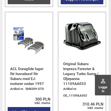
Original Subaru
ACL Duraglide lager
Impreza Forester &
för huvudaxel för
Legacy Turbo Sump /
Subaru med EJ-
Oljepanna
perm_identity
motorer sedan 1997
11109AA053
Logga
Artikel nr.
5M8309-STD
Artikel nr.
in
OE_11109AA053
300 PLN
Inkl. moms
310.46 PLN
Inkl. moms