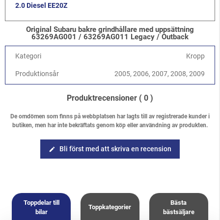
2.0 Diesel EE20Z
Original Subaru bakre grindhållare med uppsättning
63269AG001 / 63269AG011 Legacy / Outback
Kategori
Kropp
Produktionsår
2005, 2006, 2007, 2008, 2009
Produktrecensioner
( 0 )
De omdömen som finns på webbplatsen har lagts till av registrerade kunder i
butiken, men har inte bekräftats genom köp eller användning av produkten.
Bli först med att skriva en recension
edit
Toppdelar till
Bästa
Toppkategorier
bilar
bästsäljare