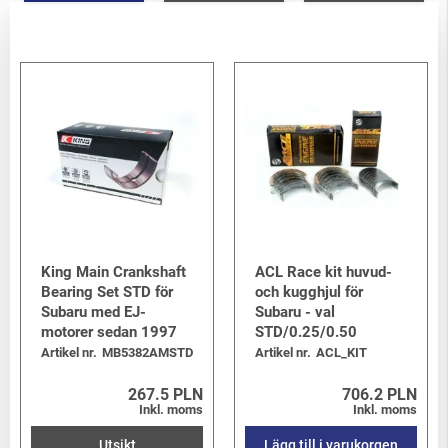
King Main Crankshaft
ACL Race kit huvud-
Bearing Set STD för
och kugghjul för
Subaru med EJ-
Subaru - val
motorer sedan 1997
STD/0.25/0.50
Artikel nr.
MB5382AMSTD
Artikel nr.
ACL_KIT
267.5 PLN
706.2 PLN
Inkl. moms
Inkl. moms
Utsikt
Lägg till i varukorgen