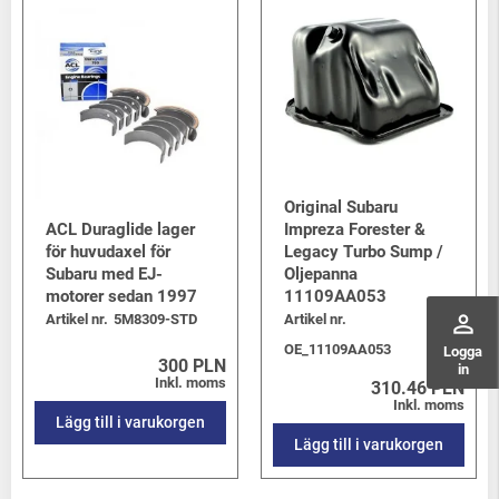
Original Subaru
ACL Duraglide lager
Impreza Forester &
för huvudaxel för
Legacy Turbo Sump /
Subaru med EJ-
Oljepanna
motorer sedan 1997
11109AA053
perm_identity
Artikel nr.
5M8309-STD
Artikel nr.
OE_11109AA053
Logga
300 PLN
in
Inkl. moms
310.46 PLN
Inkl. moms
Lägg till i varukorgen
Lägg till i varukorgen