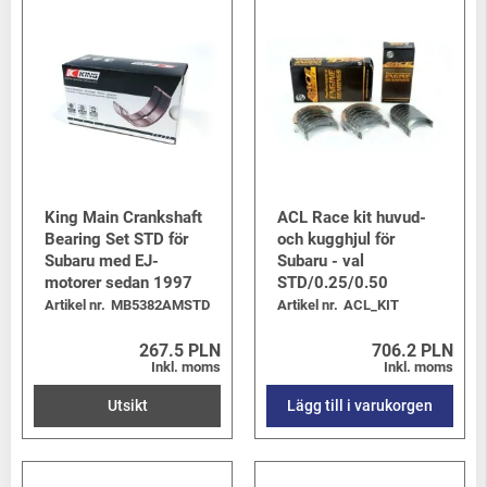
King Main Crankshaft
ACL Race kit huvud-
Bearing Set STD för
och kugghjul för
Subaru med EJ-
Subaru - val
motorer sedan 1997
STD/0.25/0.50
Artikel nr.
MB5382AMSTD
Artikel nr.
ACL_KIT
267.5 PLN
706.2 PLN
Inkl. moms
Inkl. moms
Utsikt
Lägg till i varukorgen