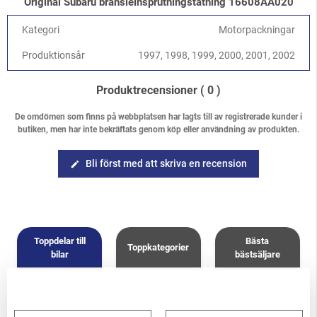
Original Subaru bränsleinsprutningstätning 16608AA020
Legacy/Outback
-
Legacy/Outback B11 (BD/BG) 1994-1998
/
2.5 DOHC EJ25D
Kategori
Motorpackningar
Forester
-
Forester S10 (SF) 1997-2002
/
2.0 SOHC
Forester
-
Forester S10 (SF) 1997-2002
/
2.5 SOHC
Produktionsår
1997, 1998, 1999, 2000, 2001, 2002
Forester
-
Forester S10 (SF) 1997-2002
/
2.0 Turbo
Produktrecensioner
( 0 )
De omdömen som finns på webbplatsen har lagts till av registrerade kunder i
butiken, men har inte bekräftats genom köp eller användning av produkten.
Bli först med att skriva en recension
edit
Toppdelar till
Bästa
Toppkategorier
bilar
bästsäljare