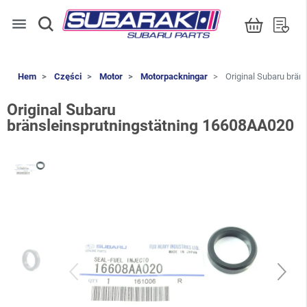
menu
Hem
Części
Motor
Motorpackningar
Original Subaru brän
Original Subaru
bränsleinsprutningstätning 16608AA020