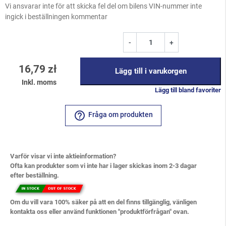
Vi ansvarar inte för att skicka fel del om bilens VIN-nummer inte
ingick i beställningen kommentar
-
+
16,79 zł
Lägg till i varukorgen
Inkl. moms
Lägg till bland favoriter
help_outline
Fråga om produkten
Varför visar vi inte aktieinformation?
Ofta kan produkter som vi inte har i lager skickas inom 2-3 dagar
efter beställning.
Om du vill vara 100% säker på att en del finns tillgänglig, vänligen
kontakta oss eller använd funktionen "produktförfrågan" ovan.