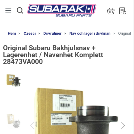
menu
Hem
Części
Drivrutiner
Nav och lager i drivlinan
Original 
Original Subaru Bakhjulsnav +
Lagerenhet / Navenhet Komplett
28473VA000