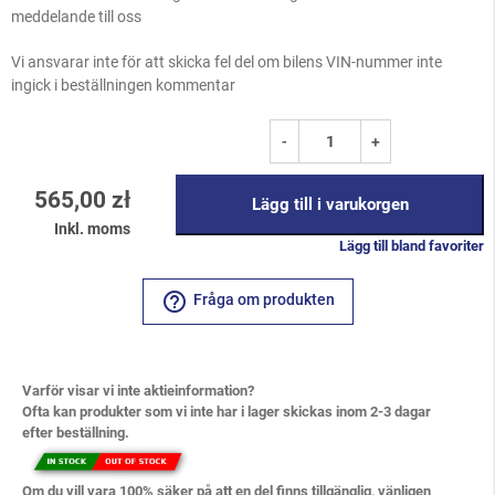
meddelande till oss
Vi ansvarar inte för att skicka fel del om bilens VIN-nummer inte
ingick i beställningen kommentar
-
+
565,00 zł
Lägg till i varukorgen
Inkl. moms
Lägg till bland favoriter
help_outline
Fråga om produkten
Varför visar vi inte aktieinformation?
Ofta kan produkter som vi inte har i lager skickas inom 2-3 dagar
efter beställning.
Om du vill vara 100% säker på att en del finns tillgänglig, vänligen