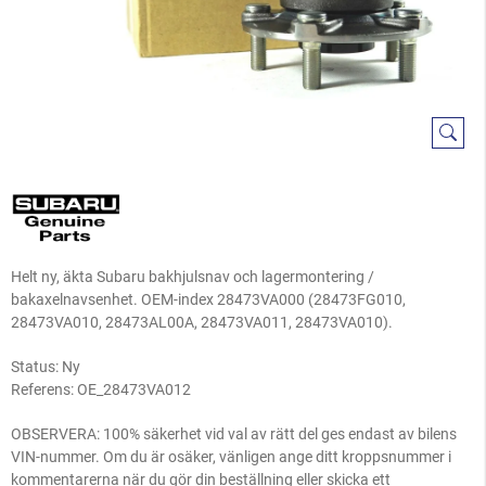
Helt ny, äkta Subaru bakhjulsnav och lagermontering /
bakaxelnavsenhet. OEM-index 28473VA000 (28473FG010,
28473VA010, 28473AL00A, 28473VA011, 28473VA010).
Status: Ny
Referens:
OE_28473VA012
OBSERVERA: 100% säkerhet vid val av rätt del ges endast av bilens
VIN-nummer. Om du är osäker, vänligen ange ditt kroppsnummer i
kommentarerna när du gör din beställning eller skicka ett