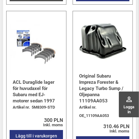
Original Subaru
ACL Duraglide lager
Impreza Forester &
för huvudaxel för
Legacy Turbo Sump /
Subaru med EJ-
Oljepanna
perm_identity
motorer sedan 1997
11109AA053
Logga
Artikel nr.
5M8309-STD
Artikel nr.
in
OE_11109AA053
300 PLN
Inkl. moms
310.46 PLN
Inkl. moms
Lägg till i varukorgen