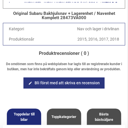
Impreza/WRX/STI
-
WRX / WRX STI V10 (VA) 2014-
/
WRX 2.0
FA20F
Original Subaru Bakhjulsnav + Lagerenhet / Navenhet
Komplett 28473VA000
Kategori
Nav och lager i drivlinan
Produktionsår
2015, 2016, 2017, 2018
Produktrecensioner
( 0 )
De omdömen som finns på webbplatsen har lagts till av registrerade kunder i
butiken, men har inte bekräftats genom köp eller användning av produkten.
Bli först med att skriva en recension
edit
Toppdelar till
Bästa
Toppkategorier
bilar
bästsäljare