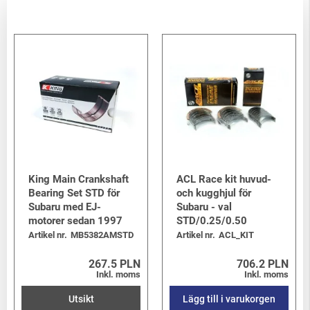
King Main Crankshaft
ACL Race kit huvud-
Bearing Set STD för
och kugghjul för
Subaru med EJ-
Subaru - val
motorer sedan 1997
STD/0.25/0.50
Artikel nr.
MB5382AMSTD
Artikel nr.
ACL_KIT
267.5 PLN
706.2 PLN
Inkl. moms
Inkl. moms
Utsikt
Lägg till i varukorgen