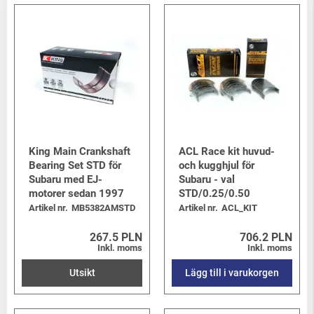
King Main Crankshaft
ACL Race kit huvud-
Bearing Set STD för
och kugghjul för
Subaru med EJ-
Subaru - val
motorer sedan 1997
STD/0.25/0.50
Artikel nr.
MB5382AMSTD
Artikel nr.
ACL_KIT
267.5 PLN
706.2 PLN
Inkl. moms
Inkl. moms
Utsikt
Lägg till i varukorgen