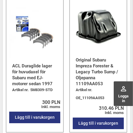
Original Subaru
ACL Duraglide lager
Impreza Forester &
för huvudaxel för
Legacy Turbo Sump /
Subaru med EJ-
Oljepanna
motorer sedan 1997
11109AA053
perm_identity
Artikel nr.
5M8309-STD
Artikel nr.
Logga
OE_11109AA053
in
300 PLN
Inkl. moms
310.46 PLN
Inkl. moms
Lägg till i varukorgen
Lägg till i varukorgen