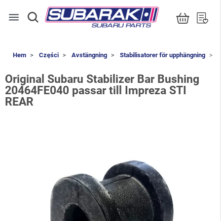
menu
Hem
Części
Avstängning
Stabilisatorer för upphängning
O
Original Subaru Stabilizer Bar Bushing
20464FE040 passar till Impreza STI
REAR