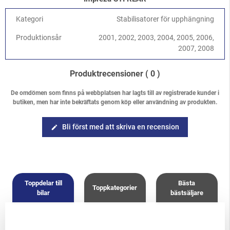
Kategori
Stabilisatorer för upphängning
Produktionsår
2001, 2002, 2003, 2004, 2005, 2006,
2007, 2008
Produktrecensioner
( 0 )
De omdömen som finns på webbplatsen har lagts till av registrerade kunder i
butiken, men har inte bekräftats genom köp eller användning av produkten.
Bli först med att skriva en recension
edit
Toppdelar till
Bästa
Toppkategorier
bilar
bästsäljare