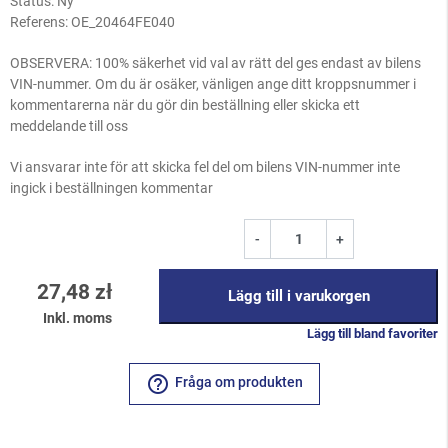
Status: Ny
Referens:
OE_20464FE040
OBSERVERA: 100% säkerhet vid val av rätt del ges endast av bilens
VIN-nummer. Om du är osäker, vänligen ange ditt kroppsnummer i
kommentarerna när du gör din beställning eller skicka ett
meddelande till oss
Vi ansvarar inte för att skicka fel del om bilens VIN-nummer inte
ingick i beställningen kommentar
-
+
27,48 zł
Lägg till i varukorgen
Inkl. moms
Lägg till bland favoriter
help_outline
Fråga om produkten