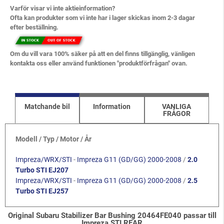
Varför visar vi inte aktieinformation?
Ofta kan produkter som vi inte har i lager skickas inom 2-3 dagar
efter beställning.
Om du vill vara 100% säker på att en del finns tillgänglig, vänligen
kontakta oss eller använd funktionen "produktförfrågan" ovan.
Matchande bil
Information
VANLIGA
FRÅGOR
Modell / Typ / Motor / År
Impreza/WRX/STI
-
Impreza G11 (GD/GG) 2000-2008
/
2.0
Turbo STI EJ207
Impreza/WRX/STI
-
Impreza G11 (GD/GG) 2000-2008
/
2.5
Turbo STI EJ257
Original Subaru Stabilizer Bar Bushing 20464FE040 passar till
Impreza STI REAR