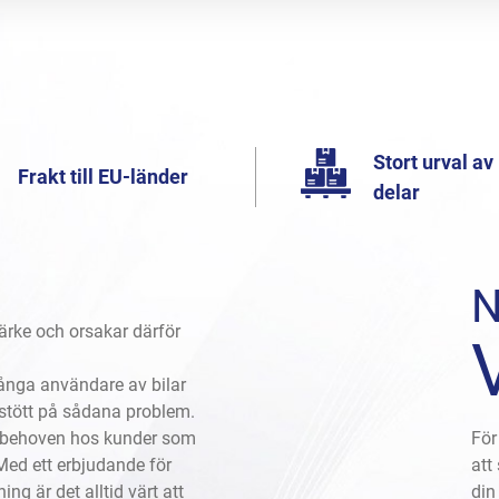
Stort urval av
Frakt till EU-länder
delar
ärke och orsakar därför
 många användare av bilar
 stött på sådana problem.
på behoven hos kunder som
För
Med ett erbjudande för
att
ng är det alltid värt att
din