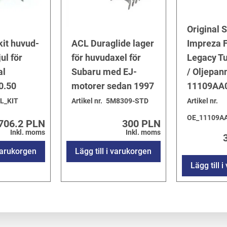
Original 
it huvud-
ACL Duraglide lager
Impreza F
ul för
för huvudaxel för
Legacy T
al
Subaru med EJ-
/ Oljepan
0.50
motorer sedan 1997
11109AA
L_KIT
Artikel nr.
5M8309-STD
Artikel nr.
OE_11109A
706.2 PLN
300 PLN
Inkl. moms
Inkl. moms
 varukorgen
Lägg till i varukorgen
Lägg till 