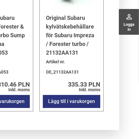
perm_identity
Subaru
Original Subaru
Logga
orester &
kylvätskebehållare
in
urbo Sump
för Subaru Impreza
na
/ Forester turbo /
053
21132AA131
Artikel nr.
A053
OE_21132AA131
310.46 PLN
335.33 PLN
Inkl. moms
Inkl. moms
i varukorgen
Lägg till i varukorgen