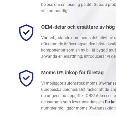
be oss om en lösning på ditt Subaru-prob
välkomnar dig!
OEM-delar och ersättare av hög 
Vårt erbjudande domineras definitivt av o
eftersom de är överlägset den bästa kval
komponenter som en ny bil är byggd av. 
använda en ersättning, introducerar vi de
Moms 0% inköp för företag
Vi möjliggör automatisk moms 0%-transak
Europeiska unionen. Det räcker att du an
du anger dina uppgifter. OBS! Adressen 
densamma som leveransadressen.
Du kan
nummer möjliggör moms 0%-transaktio