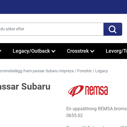
Legacy/Outback
Crosstrek
Levorg/T
omsbelägg fram passar Subaru Impreza / Forester / Legacy
ssar Subaru
En uppsättning REMSA bromsbe
0655.02