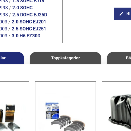
1998
/
1.8 SOHC EJ18
1998
/
2.0 SOHC
Bl
edit
1998
/
2.5 DOHC EJ25D
2003
/
2.0 SOHC EJ201
2003
/
2.5 SOHC EJ251
2003
/
3.0 H6 EZ30D
ilar
Toppkategorier
Bä