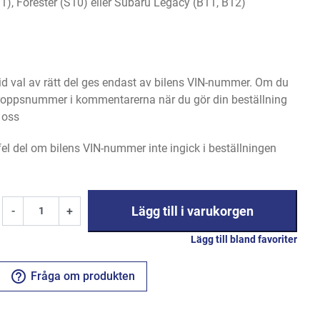
1), Forester (S10) eller Subaru Legacy (B11, B12)
 val av rätt del ges endast av bilens VIN-nummer. Om du
 kroppsnummer i kommentarerna när du gör din beställning
l oss
 fel del om bilens VIN-nummer inte ingick i beställningen
Lägg till i varukorgen
-
+
Lägg till bland favoriter
help_outline
Fråga om produkten