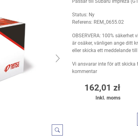
Passar till Subaru Impreza (G1
Status: Ny
Referens:
REM_0655.02
OBSERVERA: 100% säkerhet vid
är osäker, vänligen ange ditt
eller skicka ett meddelande til
Vi ansvarar inte för att skicka
kommentar
162,01 zł
Inkl. moms