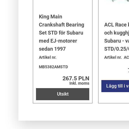
King Main
Crankshaft Bearing
ACL Race k
Set STD för Subaru
och kugghj
med EJ-motorer
Subaru - v
sedan 1997
STD/0.25/
Artikel nr.
Artikel nr.
AC
MB5382AMSTD
267.5 PLN
Inkl. moms
Lägg till i
Utsikt