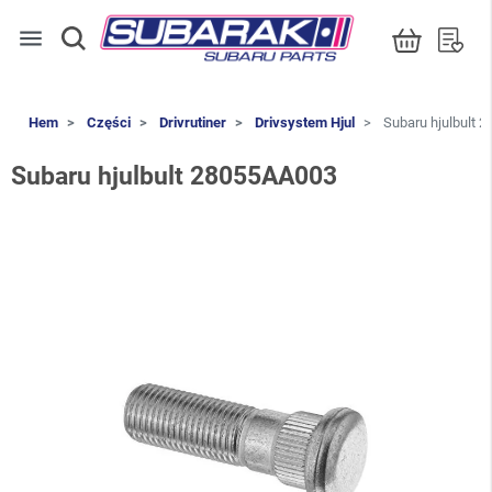
menu
Hem
Części
Drivrutiner
Drivsystem Hjul
Subaru hjulbult 
Subaru hjulbult 28055AA003