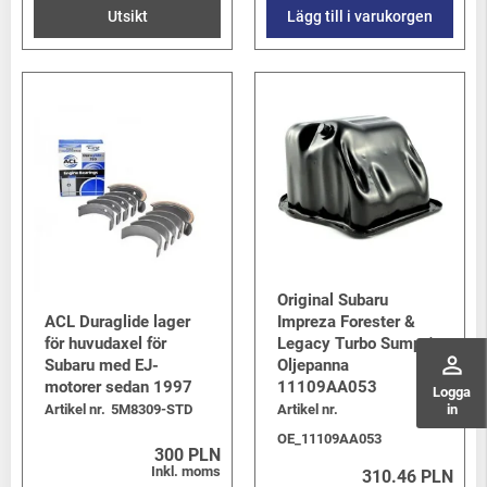
Utsikt
Lägg till i varukorgen
Original Subaru
ACL Duraglide lager
Impreza Forester &
för huvudaxel för
Legacy Turbo Sump /
perm_identity
Subaru med EJ-
Oljepanna
motorer sedan 1997
11109AA053
Logga
in
Artikel nr.
5M8309-STD
Artikel nr.
OE_11109AA053
300 PLN
Inkl. moms
310.46 PLN