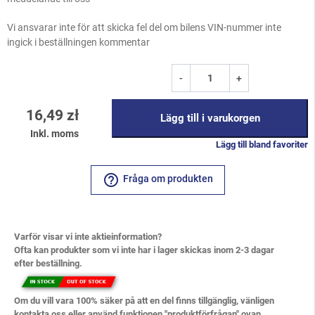
Vi ansvarar inte för att skicka fel del om bilens VIN-nummer inte
ingick i beställningen kommentar
-
+
16,49 zł
Lägg till i varukorgen
Inkl. moms
Lägg till bland favoriter
help_outline
Fråga om produkten
Varför visar vi inte aktieinformation?
Ofta kan produkter som vi inte har i lager skickas inom 2-3 dagar
efter beställning.
Om du vill vara 100% säker på att en del finns tillgänglig, vänligen
kontakta oss eller använd funktionen "produktförfrågan" ovan.