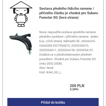
Sestava předního řídicího ramene /
příčného článku je vhodná pro Subaru
Forester SG (levá strana)
Nová, nepoužitá sestava spodního ramene
předního zavěšení / příčného ramene. Jeden
kus, LEVÁ strana. Náhradní díl , referenční
čísloOEM 20219SA010, 20202SA010,
20202SA011, 20202SA150, 20202SA151.
Dodává se s předinstalovaným předním
pouzdrem. Vhodné pro Subaru Forester SG
(roky 2002-2008).
Stav: Nové
Kód:
WAH_SG_L
200 PLN
S DPH
Přidat do košíku