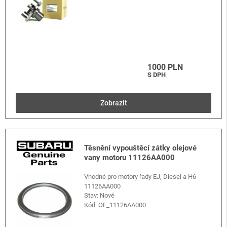
1000 PLN
S DPH
Zobrazit
Těsnění vypouštěcí zátky olejové
vany motoru 11126AA000
Vhodné pro motory řady EJ, Diesel a H6
11126AA000
Stav: Nové
Kód:
OE_11126AA000