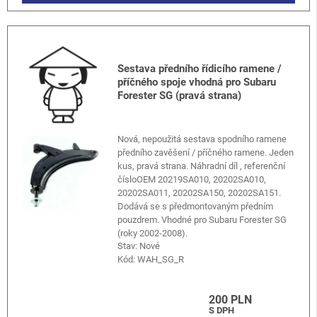
Sestava předního řídicího ramene /
příčného spoje vhodná pro Subaru
Forester SG (pravá strana)
Nová, nepoužitá sestava spodního ramene
předního zavěšení / příčného ramene. Jeden
kus, pravá strana. Náhradní díl , referenční
čísloOEM 20219SA010, 20202SA010,
20202SA011, 20202SA150, 20202SA151.
Dodává se s předmontovaným předním
pouzdrem. Vhodné pro Subaru Forester SG
(roky 2002-2008).
Stav: Nové
Kód:
WAH_SG_R
200 PLN
S DPH