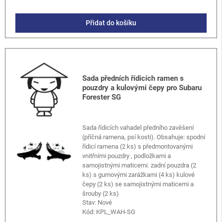
Přidat do košíku
Sada předních řídicích ramen s
pouzdry a kulovými čepy pro Subaru
Forester SG
Sada řídicích vahadel předního zavěšení
(příčná ramena, psí kosti). Obsahuje: spodní
řídicí ramena (2 ks) s předmontovanými
vnitřními pouzdry , podložkami a
samojistnými maticemi. zadní pouzdra (2
ks) s gumovými zarážkami (4 ks) kulové
čepy (2 ks) se samojistnými maticemi a
šrouby (2 ks)
Stav: Nové
Kód:
KPL_WAH-SG