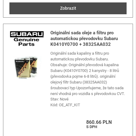
Zobrazit
Originální sada oleje a filtru pro
automatickou převodovku Subaru
K0410Y0700 + 38325AA032
Originální sada kapaliny a filtru pro
automatickou převodovku Subaru.
Obsahuje: Originální převodová kapalina
Subaru (K0410Y0700) 2 kanystry - 8 litrů
(převodovka pojme 6-8 litrů). originální
olejový filtr Subaru (38325AA032)
šroubovací typ Upozorňujeme, že tato sada
není vhodná pro vozidla s převodovkou CVT.
Stav: Nové
Kód:
OE_ATF_KIT
860.66 PLN
S DPH