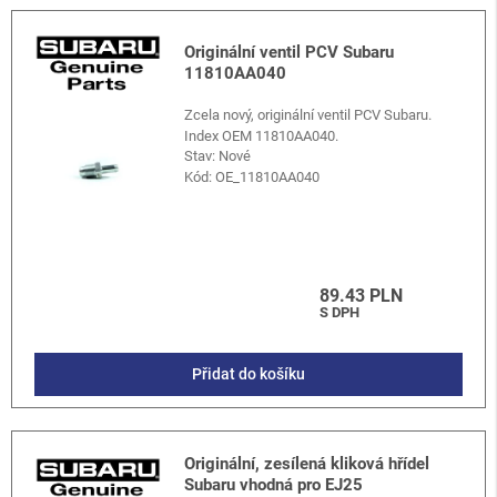
Originální ventil PCV Subaru
11810AA040
Zcela nový, originální ventil PCV Subaru.
Index OEM 11810AA040.
Stav: Nové
Kód:
OE_11810AA040
89.43 PLN
S DPH
Přidat do košíku
Originální, zesílená kliková hřídel
Subaru vhodná pro EJ25