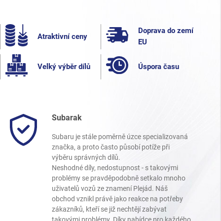
Doprava do zemí
Atraktivní ceny
EU
Velký výběr dílů
Úspora času
Subarak
Subaru je stále poměrně úzce specializovaná
značka, a proto často působí potíže při
výběru správných dílů.
Neshodné díly, nedostupnost - s takovými
problémy se pravděpodobně setkalo mnoho
uživatelů vozů ze znamení Plejád. Náš
obchod vznikl právě jako reakce na potřeby
zákazníků, kteří se již nechtějí zabývat
takovými problémy. Díky nabídce pro každého