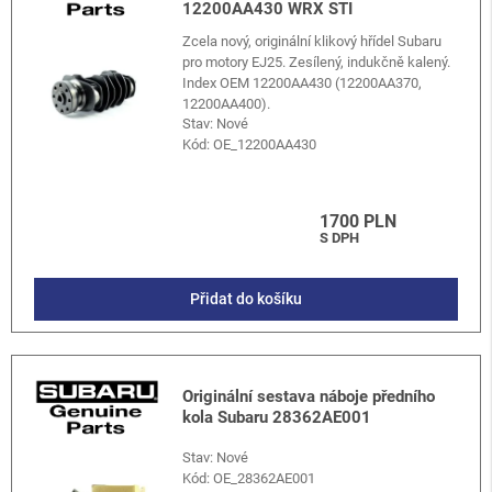
12200AA430 WRX STI
Zcela nový, originální klikový hřídel Subaru
pro motory EJ25. Zesílený, indukčně kalený.
Index OEM 12200AA430 (12200AA370,
12200AA400).
Stav: Nové
Kód:
OE_12200AA430
1700 PLN
S DPH
Přidat do košíku
Originální sestava náboje předního
kola Subaru 28362AE001
Stav: Nové
Kód:
OE_28362AE001