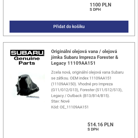
1100 PLN
S DPH
Přidat do košíku
Originální olejová vana / olejová
jímka Subaru Impreza Forester &
Legacy 11109AA151
Zcela nová, originální olejová vana Subaru
se zátkou. OEM index 11109AA151
(11109AA150). Vhodné pro Impreza
(G11/G12/G13), Forester (S11/S12/S13),
Legacy / Outback (B13/B14/B15).
Stav: Nové
Kód:
OE_11109AA151
514.16 PLN
S DPH