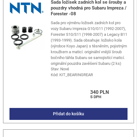
Sada ložisek zadních kol se šrouby a
pouzdry vhodná pro Subaru Impreza /
Forester -08
Sada pro výměnu ložisek zadních kol pro
vozy Subaru Impreza G10/G11 (1992-2007),
Forester S10/S11 (1998-2007) a Legacy B11
(1993-1999). Sada obsahuje: ložisko kola
(výrobce Koyo Japan) s těsněním, pojistným
kroužkem a maticí. originální vnější šroub
bočního táhla Subaru se samojistící maticí.
originální pouzdra zavěšení Subaru (2 ks)
Stav: Nové
Kód:
KIT_BEARINGREAR
340 PLN
S DPH
Přidat do košíku