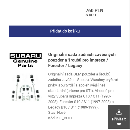
760 PLN
S DPH
Přidat do košíku
Originální sada zadních závěsných
pouzder a šroubů pro Impreza /
Forester / Legacy
Originální sada OEM pouzder a šroubů
zadního zavěšení Subaru. Všechny pryžové
prvky jsou tvrdší a spolehlivější než
standardní (určené pro STI). Vhodné pro
vozy Subaru Impreza G10 / G11 (1993-
2008), Forester S10 / S11 (1997-2008) a
Legacy B10 / B11 (1989-1999).
perm_identity
Stav: Nové
Kód:
KIT_BOLT
Přihlásit
se