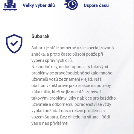
Velký výběr dílů
Úspora času
Subarak
Subaru je stále poměrně úzce specializovaná
značka, a proto často působí potíže při
výběru správných dílů.
Neshodné díly, nedostupnost - s takovými
problémy se pravděpodobně setkalo mnoho
uživatelů vozů ze znamení Plejád. Náš
obchod vznikl právě jako reakce na potřeby
zákazníků, kteří se již nechtějí zabývat
takovými problémy. Díky nabídce pro každého
uživatele a odbornému poradenství se vždy
vyplatí požádat nás o řešení problému s
vozem Subaru. Bez ohledu na situaci. Rádi
vás u nás přivítáme!