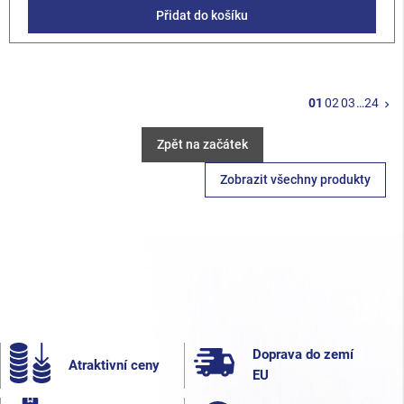
Přidat do košíku
Da
01
02
03
…
24
keyboard_arrow_right
Zpět na začátek
Zobrazit všechny produkty
Doprava do zemí
Atraktivní ceny
EU