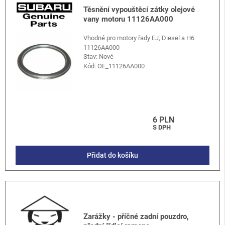
Těsnění vypouštěcí zátky olejové
vany motoru 11126AA000
Vhodné pro motory řady EJ, Diesel a H6
11126AA000
Stav: Nové
Kód:
OE_11126AA000
6 PLN
S DPH
Přidat do košíku
Zarážky - příčné zadní pouzdro,