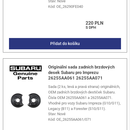
Stav: Nové
Kód:
OE_26290FE040
220 PLN
S DPH
Přidat do košíku
Originální sada zadních brzdových
desek Subaru pro Imprezu
26255AA061 26255AA071
Sada (2 ks, levá a pravá strana) originálních,
OEM zadních brzdových destiček Subaru.
Čísla OEM 26255AA061 a 26255AA071.
Vhodné pro vozy Subaru Impreza (G10/G11),
Legacy (B11) a Forester (S10/S11).
Stav: Nové
Kód:
OE_26255AA061/071