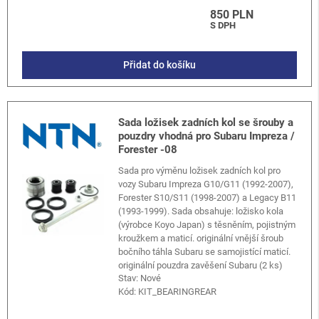
850 PLN
S DPH
Přidat do košíku
Sada ložisek zadních kol se šrouby a
pouzdry vhodná pro Subaru Impreza /
Forester -08
Sada pro výměnu ložisek zadních kol pro
vozy Subaru Impreza G10/G11 (1992-2007),
Forester S10/S11 (1998-2007) a Legacy B11
(1993-1999). Sada obsahuje: ložisko kola
(výrobce Koyo Japan) s těsněním, pojistným
kroužkem a maticí. originální vnější šroub
bočního táhla Subaru se samojistící maticí.
originální pouzdra zavěšení Subaru (2 ks)
Stav: Nové
Kód:
KIT_BEARINGREAR