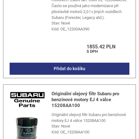
Často se používá jako modernizace při
přestavbě motorů 2,0 l v jiných vozidlech
Subaru (Forester, Legacy atd.).
Stav: Nové
Kód:
OE_12200AA390
1855.42 PLN
S DPH
Přidat do košíku
Originální olejový filtr Subaru pro
benzínové motory EJ 4 válce
15208AA100
Originální olejový filtr Subaru pro benzínové
motory EJ 4 válce 15208AA100
Stav: Nové
Kód:
OE_15208AA100