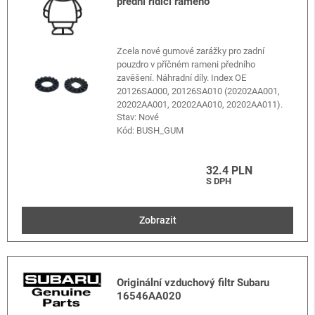
přední řídicí rameno
Zcela nové gumové zarážky pro zadní
pouzdro v příčném rameni předního
zavěšení. Náhradní díly. Index OE
20126SA000, 20126SA010 (20202AA001,
20202AA001, 20202AA010, 20202AA011).
Stav: Nové
Kód:
BUSH_GUM
32.4 PLN
S DPH
Zobrazit
Originální vzduchový filtr Subaru
16546AA020