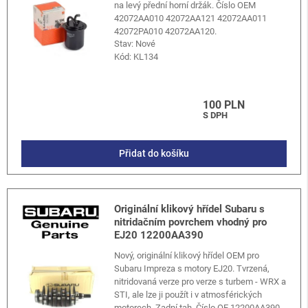
na levý přední horní držák. Číslo OEM
42072AA010 42072AA121 42072AA011
42072PA010 42072AA120.
Stav: Nové
Kód:
KL134
100 PLN
S DPH
Přidat do košíku
Originální klikový hřídel Subaru s
nitridačním povrchem vhodný pro
EJ20 12200AA390
Nový, originální klikový hřídel OEM pro
Subaru Impreza s motory EJ20. Tvrzená,
nitridovaná verze pro verze s turbem - WRX a
STI, ale lze ji použít i v atmosférických
motorech. Zadní tah. Číslo OE 12200AA390.