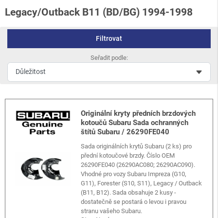
Legacy/Outback B11 (BD/BG) 1994-1998
Filtrovat
Seřadit podle:
Originální kryty předních brzdových
kotoučů Subaru Sada ochranných
štítů Subaru / 26290FE040
Sada originálních krytů Subaru (2 ks) pro
přední kotoučové brzdy. Číslo OEM
26290FE040 (26290AC080; 26290AC090).
Vhodné pro vozy Subaru Impreza (G10,
G11), Forester (S10, S11), Legacy / Outback
(B11, B12). Sada obsahuje 2 kusy -
dostatečně se postará o levou i pravou
stranu vašeho Subaru.