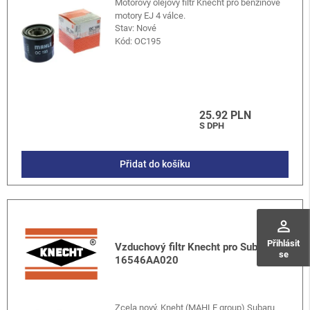
Motorový olejový filtr Knecht pro benzinové
motory EJ 4 válce.
Stav: Nové
Kód:
OC195
25.92 PLN
S DPH
Přidat do košíku
perm_identity
Přihlásit
Vzduchový filtr Knecht pro Subaru /
se
16546AA020
Zcela nový, Kneht (MAHLE group) Subaru