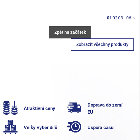
Da
01
02
03
…
06
keyboard_arrow_right
Zpět na začátek
Zobrazit všechny produkty
Doprava do zemí
Atraktivní ceny
EU
Velký výběr dílů
Úspora času