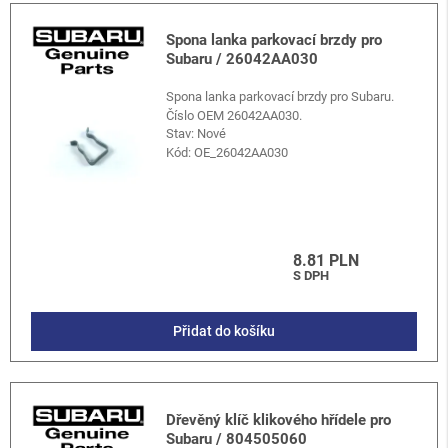
Spona lanka parkovací brzdy pro
Subaru / 26042AA030
Spona lanka parkovací brzdy pro Subaru.
Číslo OEM 26042AA030.
Stav: Nové
Kód:
OE_26042AA030
8.81 PLN
S DPH
Přidat do košíku
Dřevěný klíč klikového hřídele pro
Subaru / 804505060