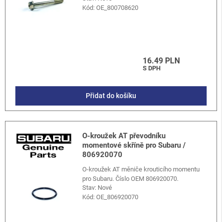
Kód:
OE_800708620
16.49 PLN
S DPH
Přidat do košíku
O-kroužek AT převodníku
momentové skříně pro Subaru /
806920070
O-kroužek AT měniče krouticího momentu
pro Subaru. Číslo OEM 806920070.
Stav: Nové
Kód:
OE_806920070