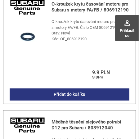
O-kroužek krytu časování motoru pro
Subaru s motory FA/FB / 806912190
perm_identity
O-kroužek krytu časování motoru pro Subaru
s motory FA/FB. Číslo OEM 806912190.
Přihlásit
Stav: Nové
se
Kód:
OE_806912190
9.9 PLN
S DPH
Přidat do košíku
Měděné těsnění olejového potrubí
D12 pro Subaru / 803912040