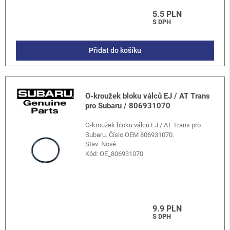
5.5 PLN
S DPH
Přidat do košíku
O-kroužek bloku válců EJ / AT Trans
pro Subaru / 806931070
O-kroužek bloku válců EJ / AT Trans pro
Subaru. Číslo OEM 806931070.
Stav: Nové
Kód:
OE_806931070
9.9 PLN
S DPH