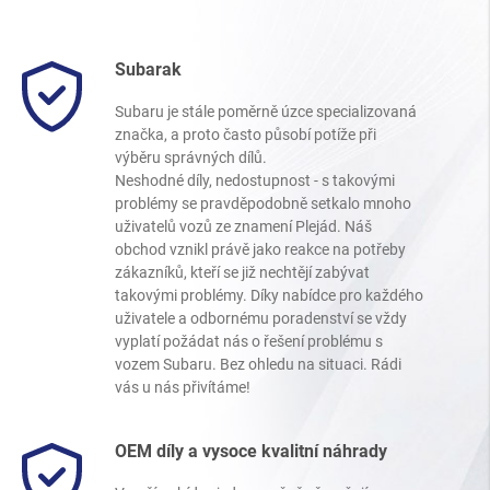
Subarak
Subaru je stále poměrně úzce specializovaná
značka, a proto často působí potíže při
výběru správných dílů.
Neshodné díly, nedostupnost - s takovými
problémy se pravděpodobně setkalo mnoho
uživatelů vozů ze znamení Plejád. Náš
obchod vznikl právě jako reakce na potřeby
zákazníků, kteří se již nechtějí zabývat
takovými problémy. Díky nabídce pro každého
uživatele a odbornému poradenství se vždy
vyplatí požádat nás o řešení problému s
vozem Subaru. Bez ohledu na situaci. Rádi
vás u nás přivítáme!
OEM díly a vysoce kvalitní náhrady