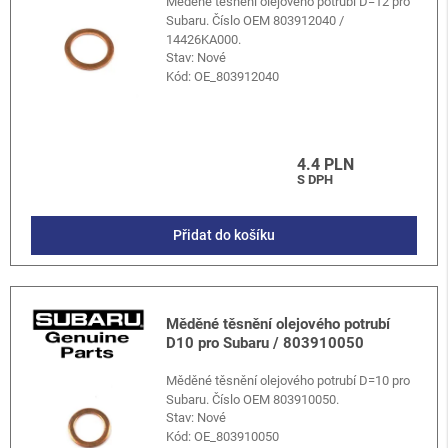
Měděné těsnění olejového potrubí D=12 pro
Subaru. Číslo OEM 803912040 /
14426KA000.
Stav: Nové
Kód:
OE_803912040
4.4 PLN
S DPH
Přidat do košíku
Měděné těsnění olejového potrubí
D10 pro Subaru / 803910050
Měděné těsnění olejového potrubí D=10 pro
Subaru. Číslo OEM 803910050.
Stav: Nové
Kód:
OE_803910050