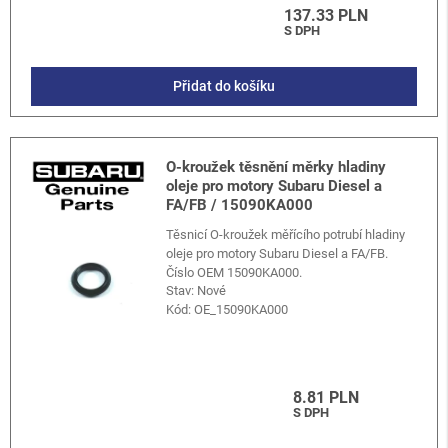
137.33 PLN
S DPH
Přidat do košíku
O-kroužek těsnění měrky hladiny
oleje pro motory Subaru Diesel a
FA/FB / 15090KA000
Těsnicí O-kroužek měřícího potrubí hladiny
oleje pro motory Subaru Diesel a FA/FB.
Číslo OEM 15090KA000.
Stav: Nové
Kód:
OE_15090KA000
8.81 PLN
S DPH