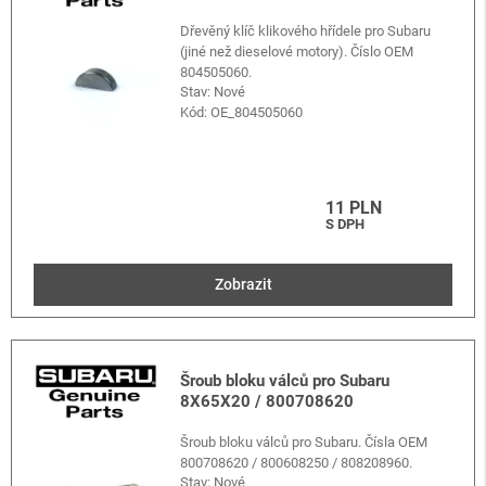
Dřevěný klíč klikového hřídele pro Subaru
(jiné než dieselové motory). Číslo OEM
804505060.
Stav: Nové
Kód:
OE_804505060
11 PLN
S DPH
Zobrazit
Šroub bloku válců pro Subaru
8X65X20 / 800708620
Šroub bloku válců pro Subaru. Čísla OEM
800708620 / 800608250 / 808208960.
Stav: Nové