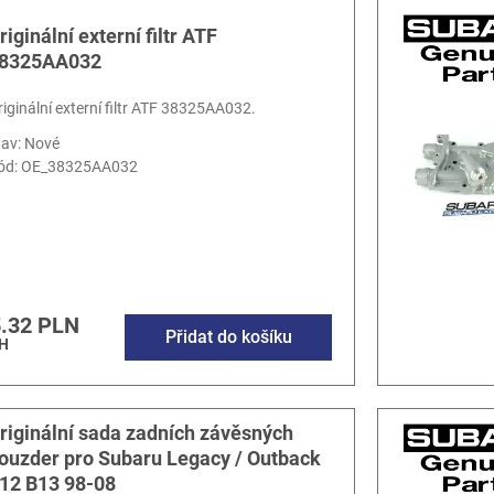
riginální externí filtr ATF
8325AA032
riginální externí filtr ATF 38325AA032.
tav: Nové
ód:
OE_38325AA032
.32 PLN
Přidat do košíku
H
riginální sada zadních závěsných
ouzder pro Subaru Legacy / Outback
12 B13 98-08