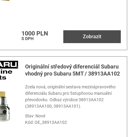
1000 PLN
Zobrazit
S DPH
Originální středový diferenciál Subaru
vhodný pro Subaru 5MT / 38913AA102
Zcela nová, originální sestava mezinápravového
diferenciálu Subaru pro 5stupňovou manuální
převodovku. Odkaz výrobce 38913AA102
(38913AA100, 38913AA101).
Stav: Nové
Kód:
OE_38913AA102