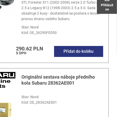
STI, Forester S11 (2002-2008) verze 2.0 Turbo a
Přihlásit
2.5 a Legacy B12 (1998-2003) 2.5 a 3.0. Sada
se
obsahuje 2 kusy - dostatečně se postará o levou i
pravou stranu vašeho Subaru.
Stav: Nové
Kód:
OE_26290FE050
290.62 PLN
Přidat do košíku
S DPH
Originální sestava náboje předního
kola Subaru 28362AE001
Stav: Nové
Kód:
OE_28362AE001