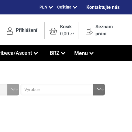
Kontaktujte nás
Čeština
Košík
Seznam
Přihlášení
0,00 zł
přání
Menu
ribeca/Ascent
BRZ