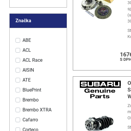
3
s
(
Značka
3
S
K
ABE
ACL
167
S DP
ACL Race
AISIN
ATE
O
S
BluePrint
W
Brembo
Zc
Brembo XTRA
m
O
Cafarro
S
Corteco