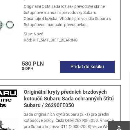
Originální OEM sada ložisek převodové skříně
5stupňové manuální převodovky Subaru.
Obsahuje 4 ložiska. Vhodné pro vozidla Subaru s
5stupňovou manuální převodovkou.
Stav: Nové
Kód:
KIT_5MT_DIFF_BEARING
580 PLN
Přidat do košíku
S DPH
Originální kryty předních brzdových
kotoučů Subaru Sada ochranných štítů
Subaru / 26290FE050
Sada originálních krytů Subaru (2 ks) pro přední
kotoučové brzdy. Číslo OEM 26290FE050. Vhodné
pro Subaru Impreza G11 (2000-2008) verze WRX a
perm_identity