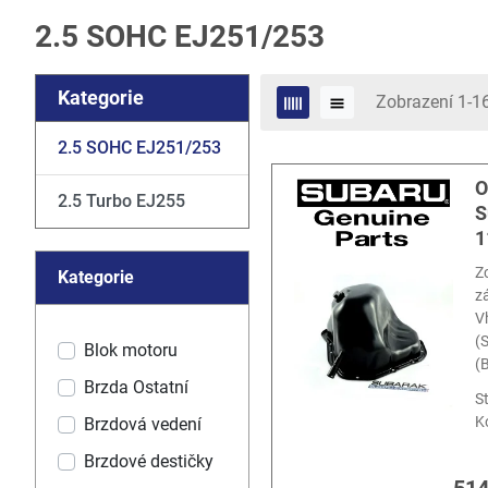
2.5 SOHC EJ251/253
Kategorie
Zobrazení 1-1
2.5 SOHC EJ251/253
O
2.5 Turbo EJ255
S
1
Z
Kategorie
z
V
(
Blok motoru
(
Brzda Ostatní
S
K
Brzdová vedení
Brzdové destičky