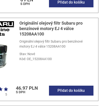
Přidat do košíku
S DPH
Originální olejový filtr Subaru pro
benzínové motory EJ 4 válce
15208AA100
Originální olejový filtr Subaru pro benzínové
motory EJ 4 válce 15208AA100
Stav: Nové
Kód:
OE_15208AA100
46.97 PLN
Přidat do košíku
S DPH
5