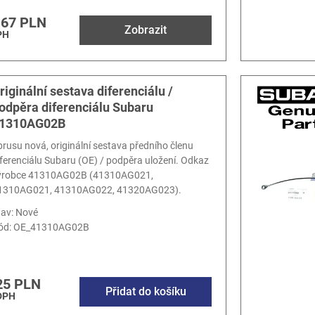
.67 PLN
Zobrazit
PH
riginální sestava diferenciálu /
odpěra diferenciálu Subaru
1310AG02B
brusu nová, originální sestava předního členu
iferenciálu Subaru (OE) / podpěra uložení. Odkaz
ýrobce 41310AG02B (41310AG021,
1310AG021, 41310AG022, 41320AG023).
tav: Nové
ód:
OE_41310AG02B
25 PLN
Přidat do košíku
DPH