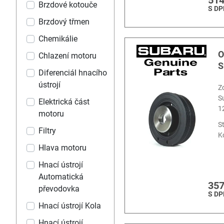
514
Brzdové kotouče
S DP
Brzdový třmen
Chemikálie
O
Chlazení motoru
S
Diferenciál hnacího
ústrojí
Z
S
Elektrická část
1
motoru
S
Filtry
K
Hlava motoru
Hnací ústrojí
Automatická
357
převodovka
S DP
Hnací ústrojí Kola
Hnací ústrojí