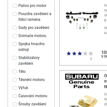
Palivo pro motor
S
S
Pouzdra zavěšení a
V
řídicí ramena
B
Sady pro zavěšení
S
K
Snímače motoru
Spojka hnacího
ústrojí
10
S 
Stabilizátory
3
zavěšení
Tělo
O
Těsnění motoru
m
N
Výfuk
Z
Časování motoru
S
Šrouby zavěšení
(