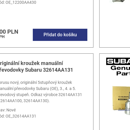
ód:
OE_12200AA430
00 PLN
Přidat do košíku
DPH
riginální kroužek manuální
řevodovky Subaru 32614AA131
brusu nový, originální 5stupňový kroužek
anuální převodovky Subaru (OE), 3., 4. a 5.
řevodový stupeň. Odkaz výrobce 32614AA131
32614AA100, 32614AA130).
tav: Nové
ód:
OE_32614AA131