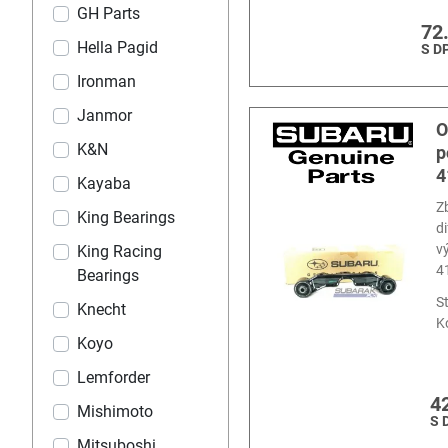
GH Parts
72
Hella Pagid
S D
Ironman
Janmor
O
K&N
p
4
Kayaba
Z
King Bearings
d
v
King Racing
4
Bearings
S
Knecht
K
Koyo
Lemforder
4
Mishimoto
S 
Mitsuboshi