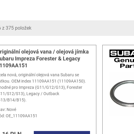
6 z 375 položek
riginální olejová vana / olejová jímka
ubaru Impreza Forester & Legacy
1109AA151
cela nová, originální olejová vana Subaru se
átkou. OEM index 11109AA151 (11109AA150).
hodné pro Impreza (G11/G12/G13), Forester
S11/S12/S13), Legacy / Outback
B13/B14/B15).
tav: Nové
ód:
OE_11109AA151