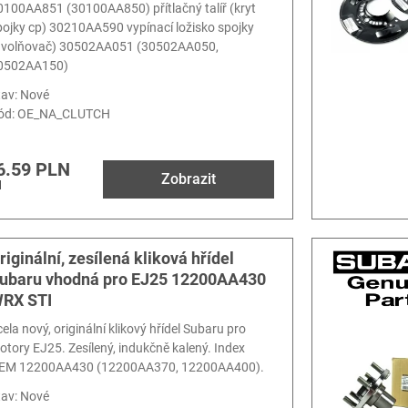
0100AA851 (30100AA850) přítlačný talíř (kryt
pojky cp) 30210AA590 vypínací ložisko spojky
uvolňovač) 30502AA051 (30502AA050,
0502AA150)
tav: Nové
ód:
OE_NA_CLUTCH
6.59 PLN
Zobrazit
H
riginální, zesílená kliková hřídel
ubaru vhodná pro EJ25 12200AA430
RX STI
ela nový, originální klikový hřídel Subaru pro
otory EJ25. Zesílený, indukčně kalený. Index
EM 12200AA430 (12200AA370, 12200AA400).
tav: Nové