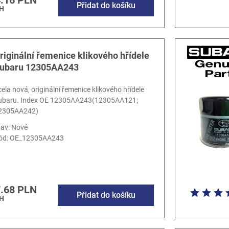
.16 PLN
Přidat do košíku
H
riginální řemenice klikového hřídele
ubaru 12305AA243
cela nová, originální řemenice klikového hřídele
ubaru. Index OE 12305AA243(12305AA121;
2305AA242)
tav: Nové
ód:
OE_12305AA243
.68 PLN
Přidat do košíku
H