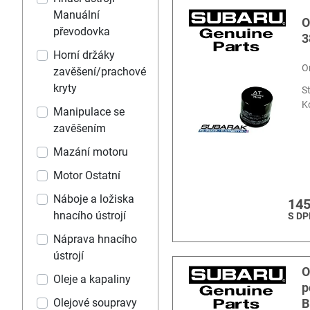
Manuální
O
převodovka
3
Horní držáky
O
zavěšení/prachové
kryty
S
K
Manipulace se
zavěšením
Mazání motoru
Motor Ostatní
Náboje a ložiska
145
hnacího ústrojí
S DP
Náprava hnacího
ústrojí
O
Oleje a kapaliny
p
Olejové soupravy
B