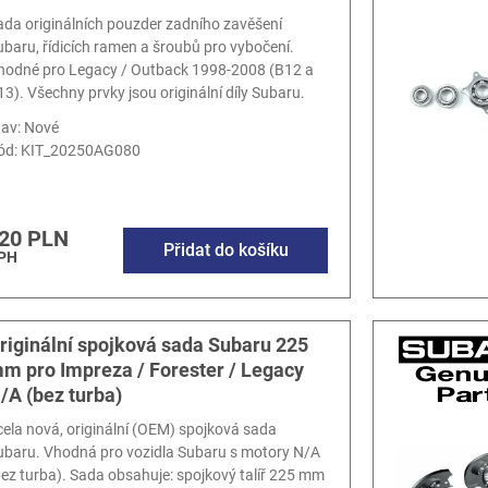
ada originálních pouzder zadního zavěšení
ubaru, řídicích ramen a šroubů pro vybočení.
hodné pro Legacy / Outback 1998-2008 (B12 a
13). Všechny prvky jsou originální díly Subaru.
tav: Nové
ód:
KIT_20250AG080
20 PLN
Přidat do košíku
DPH
riginální spojková sada Subaru 225
m pro Impreza / Forester / Legacy
/A (bez turba)
cela nová, originální (OEM) spojková sada
ubaru. Vhodná pro vozidla Subaru s motory N/A
bez turba). Sada obsahuje: spojkový talíř 225 mm