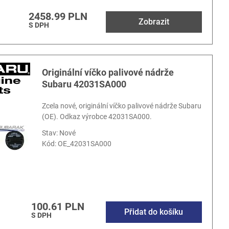
2458.99 PLN
Zobrazit
S DPH
Originální víčko palivové nádrže
Subaru 42031SA000
Zcela nové, originální víčko palivové nádrže Subaru
(OE). Odkaz výrobce 42031SA000.
Stav: Nové
Kód:
OE_42031SA000
100.61 PLN
Přidat do košíku
S DPH