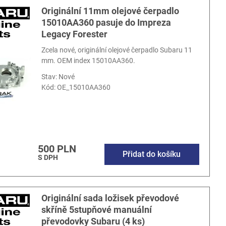
Originální 11mm olejové čerpadlo
15010AA360 pasuje do Impreza
Legacy Forester
Zcela nové, originální olejové čerpadlo Subaru 11
mm. OEM index 15010AA360.
Stav: Nové
Kód:
OE_15010AA360
500 PLN
Přidat do košíku
S DPH
Originální sada ložisek převodové
skříně 5stupňové manuální
převodovky Subaru (4 ks)