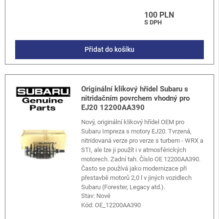
100 PLN
S DPH
Přidat do košíku
Originální klikový hřídel Subaru s
nitridačním povrchem vhodný pro
EJ20 12200AA390
Nový, originální klikový hřídel OEM pro
Subaru Impreza s motory EJ20. Tvrzená,
nitridovaná verze pro verze s turbem - WRX a
STI, ale lze ji použít i v atmosférických
motorech. Zadní tah. Číslo OE 12200AA390.
Často se používá jako modernizace při
přestavbě motorů 2,0 l v jiných vozidlech
Subaru (Forester, Legacy atd.).
Stav: Nové
Kód:
OE_12200AA390