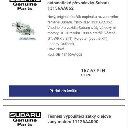
automatické převodovky Subaru
13156AA062
Nový, originální držák napínáku rozvodového
řemene Subaru. Číslo OEM 13156AA062.
Vhodné pro vozidla Subaru s čtyřválcovými
motory DOHC z roku 1998 a starší: (včetně
GT, WRX a STI), Forester (včetně XT),
Legacy, Outback.
Stav: Nové
Kód:
OE_13156AA062
167.67 PLN
S DPH
Přidat do košíku
Těsnění vypouštěcí zátky olejové
vany motoru 11126AA000