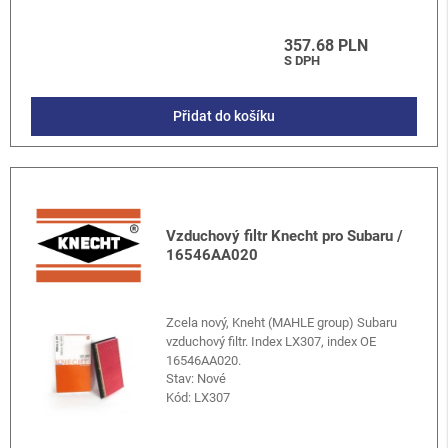
357.68 PLN
S DPH
Přidat do košíku
Vzduchový filtr Knecht pro Subaru /
16546AA020
Zcela nový, Kneht (MAHLE group) Subaru
vzduchový filtr. Index LX307, index OE
16546AA020.
Stav: Nové
Kód:
LX307