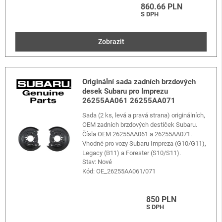
860.66 PLN
S DPH
Zobrazit
Originální sada zadních brzdových
desek Subaru pro Imprezu
26255AA061 26255AA071
Sada (2 ks, levá a pravá strana) originálních,
OEM zadních brzdových destiček Subaru.
Čísla OEM 26255AA061 a 26255AA071.
Vhodné pro vozy Subaru Impreza (G10/G11),
Legacy (B11) a Forester (S10/S11).
Stav: Nové
Kód:
OE_26255AA061/071
850 PLN
S DPH