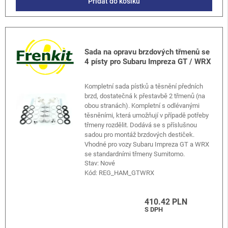
Přidat do košíku
Sada na opravu brzdových třmenů se
4 písty pro Subaru Impreza GT / WRX
Kompletní sada pístků a těsnění předních
brzd, dostatečná k přestavbě 2 třmenů (na
obou stranách). Kompletní s odlévanými
těsněními, která umožňují v případě potřeby
třmeny rozdělit. Dodává se s příslušnou
sadou pro montáž brzdových destiček.
Vhodné pro vozy Subaru Impreza GT a WRX
se standardními třmeny Sumitomo.
Stav: Nové
Kód:
REG_HAM_GTWRX
410.42 PLN
S DPH