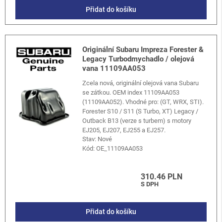
Přidat do košíku
Originální Subaru Impreza Forester &
Legacy Turbodmychadlo / olejová
vana 11109AA053
Zcela nová, originální olejová vana Subaru
se zátkou. OEM index 11109AA053
(11109AA052). Vhodné pro: (GT, WRX, STI).
Forester S10 / S11 (S Turbo, XT) Legacy /
Outback B13 (verze s turbem) s motory
EJ205, EJ207, EJ255 a EJ257.
Stav: Nové
Kód:
OE_11109AA053
310.46 PLN
S DPH
Přidat do košíku