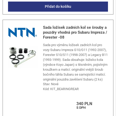
Přidat do košíku
Sada ložisek zadních kol se šrouby a
pouzdry vhodná pro Subaru Impreza /
Forester -08
Sada pro výměnu ložisek zadních kol pro
vozy Subaru Impreza G10/G11 (1992-2007),
Forester S10/S11 (1998-2007) a Legacy B11
(1993-1999). Sada obsahuje: ložisko kola
(výrobce Koyo Japan) s těsněním, pojistným
kroužkem a maticí. originální vnější šroub
bočního táhla Subaru se samojistící maticí.
originální pouzdra zavěšení Subaru (2 ks)
Stav: Nové
Kód:
KIT_BEARINGREAR
340 PLN
S DPH