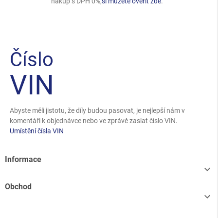
nákup s DPH 0%,
si můžete ověřit zde
.
Číslo
VIN
Abyste měli jistotu, že díly budou pasovat, je nejlepší nám v
komentáři k objednávce nebo ve zprávě zaslat číslo VIN.
Umístění čísla VIN
Informace

Obchod
