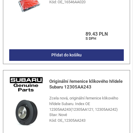
Kód:
OE_16546AA020
89.43 PLN
S DPH
Přidat do košíku
Originální řemenice klikového hřídele
Subaru 12305AA243
Zcela nová, originální řemenice klikového
hřídele Subaru. Index OE
12305AA243(12305AA121; 12305AA242)
Stav: Nové
Kód:
OE_12305AA243