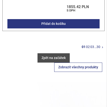
1855.42 PLN
S DPH
Přidat do košíku
Da
01
02
03
…
30
keyboard_arrow_right
Zpět na začátek
Zobrazit všechny produkty