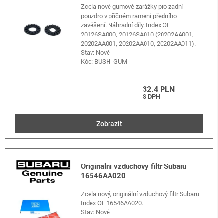
Zcela nové gumové zarážky pro zadní
pouzdro v příčném rameni předního
zavěšení. Náhradní díly. Index OE
20126SA000, 20126SA010 (20202AA001,
20202AA001, 20202AA010, 20202AA011).
Stav: Nové
Kód:
BUSH_GUM
32.4 PLN
S DPH
Zobrazit
Originální vzduchový filtr Subaru
16546AA020
Zcela nový, originální vzduchový filtr Subaru.
Index OE 16546AA020.
Stav: Nové