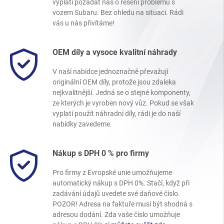
vyplatí požádat nás o řešení problému s
vozem Subaru. Bez ohledu na situaci. Rádi
vás u nás přivítáme!
OEM díly a vysoce kvalitní náhrady
V naší nabídce jednoznačně převažují
originální OEM díly, protože jsou zdaleka
nejkvalitnější. Jedná se o stejné komponenty,
ze kterých je vyroben nový vůz. Pokud se však
vyplatí použít náhradní díly, rádi je do naší
nabídky zavedeme.
Nákup s DPH 0 % pro firmy
Pro firmy z Evropské unie umožňujeme
automatický nákup s DPH 0%. Stačí, když při
zadávání údajů uvedete své daňové číslo.
POZOR! Adresa na faktuře musí být shodná s
adresou dodání. Zda vaše číslo umožňuje