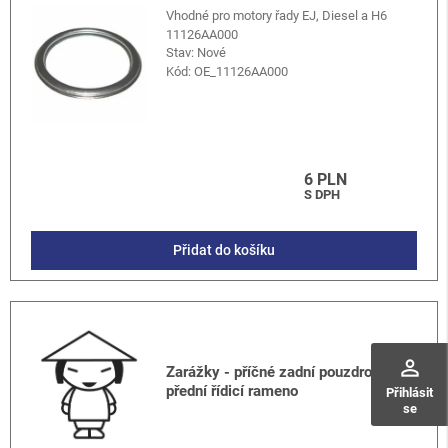
Vhodné pro motory řady EJ, Diesel a H6
11126AA000
Stav: Nové
Kód:
OE_11126AA000
6 PLN
S DPH
Přidat do košíku
perm_identity
Zarážky - příčné zadní pouzdro,
přední řídicí rameno
Přihlásit
se